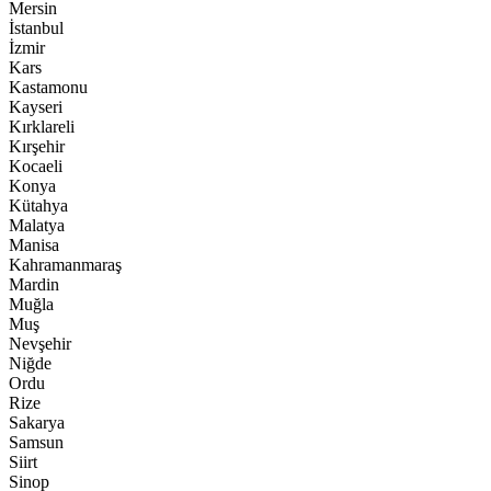
Mersin
İstanbul
İzmir
Kars
Kastamonu
Kayseri
Kırklareli
Kırşehir
Kocaeli
Konya
Kütahya
Malatya
Manisa
Kahramanmaraş
Mardin
Muğla
Muş
Nevşehir
Niğde
Ordu
Rize
Sakarya
Samsun
Siirt
Sinop