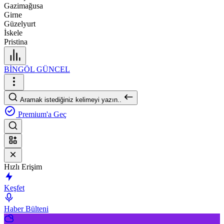
Gazimağusa
Girne
Güzelyurt
İskele
Pristina
BİNGÖL GÜNCEL
Aramak istediğiniz kelimeyi yazın..
Premium'a Geç
Hızlı Erişim
Keşfet
Haber Bülteni