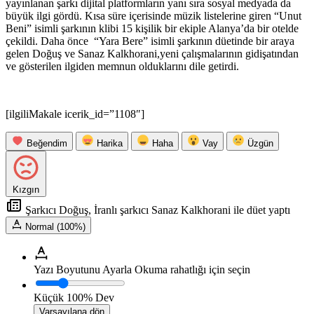
yayınlanan şarkı dijital platformların yanı sıra sosyal medyada da
büyük ilgi gördü. Kısa süre içerisinde müzik listelerine giren “Unut
Beni” isimli şarkının klibi 15 kişilik bir ekiple Alanya’da bir otelde
çekildi. Daha önce “Yara Bere” isimli şarkının düetinde bir araya
gelen Doğuş ve Sanaz Kalkhorani,yeni çalışmalarının gidişatından
ve gösterilen ilgiden memnun olduklarını dile getirdi.
[ilgiliMakale icerik_id=”1108″]
Beğendim
Harika
Haha
Vay
Üzgün
Kızgın
Şarkıcı Doğuş, İranlı şarkıcı Sanaz Kalkhorani ile düet yaptı
Normal (100%)
Yazı Boyutunu Ayarla
Okuma rahatlığı için seçin
Küçük
100%
Dev
Varsayılana dön