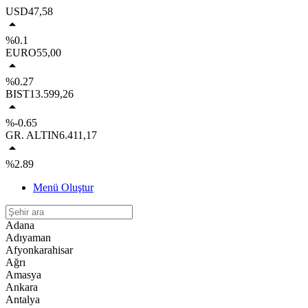
USD
47,58
%0.1
EURO
55,00
%0.27
BIST
13.599,26
%-0.65
GR. ALTIN
6.411,17
%2.89
Menü Oluştur
Adana
Adıyaman
Afyonkarahisar
Ağrı
Amasya
Ankara
Antalya