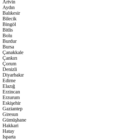
Artvin
Aydın
Balıkesir
Bilecik
Bingöl
Bitlis
Bolu
Burdur
Bursa
Çanakkale
Çankırı
Çorum
Denizli
Diyarbakır
Edirne
Elazığ
Erzincan
Erzurum
Eskişehir
Gaziantep
Giresun
Gümüşhane
Hakkari
Hatay
Isparta