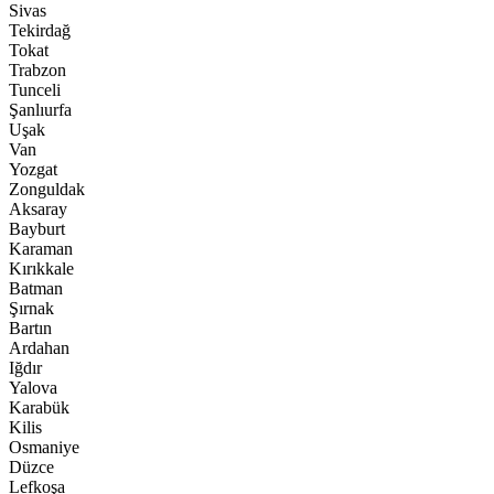
Sivas
Tekirdağ
Tokat
Trabzon
Tunceli
Şanlıurfa
Uşak
Van
Yozgat
Zonguldak
Aksaray
Bayburt
Karaman
Kırıkkale
Batman
Şırnak
Bartın
Ardahan
Iğdır
Yalova
Karabük
Kilis
Osmaniye
Düzce
Lefkoşa