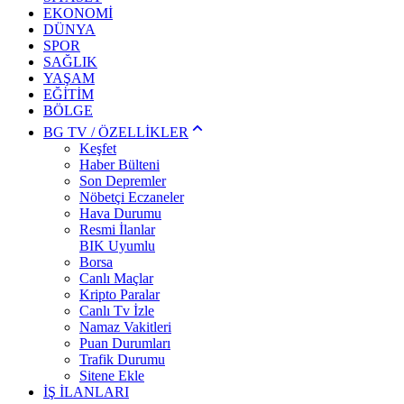
EKONOMİ
DÜNYA
SPOR
SAĞLIK
YAŞAM
EĞİTİM
BÖLGE
BG TV / ÖZELLİKLER
Keşfet
Haber Bülteni
Son Depremler
Nöbetçi Eczaneler
Hava Durumu
Resmi İlanlar
BIK Uyumlu
Borsa
Canlı Maçlar
Kripto Paralar
Canlı Tv İzle
Namaz Vakitleri
Puan Durumları
Trafik Durumu
Sitene Ekle
İŞ İLANLARI