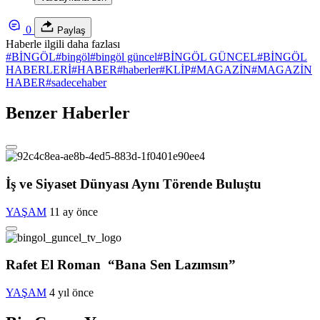
0
Paylaş
Haberle ilgili daha fazlası
#
BİNGÖL
#
bingöl
#
bingöl güncel
#
BİNGÖL GÜNCEL
#
BİNGÖL
HABERLERİ
#
HABER
#
haberler
#
KLİP
#
MAGAZİN
#
MAGAZİN
HABER
#
sadecehaber
Benzer Haberler
İş ve Siyaset Dünyası Aynı Törende Buluştu
YAŞAM
11 ay önce
Rafet El Roman “Bana Sen Lazımsın”
YAŞAM
4 yıl önce