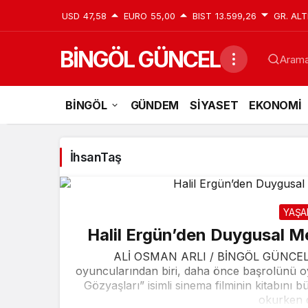
USD
47,58
EURO
55,00
BIST
13.599,26
GR. ALT
BİNGÖL GÜNCEL
Aramak
İhsanTaş
BİNGÖL
GÜNDEM
SİYASET
EKONOMİ
Haberleri
AK Parti Bingöl İl Başkanı Seven: Bölg
İhsanTaş
YAŞ
Halil Ergün’den Duygusal M
ALİ OSMAN ARLI / BİNGÖL GÜNCEL TV
oyuncularından biri, daha önce başrolünü o
Gözyaşları” isimli sinema filminin kitabını b
okurken d