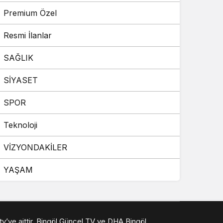
Premium Özel
Resmi İlanlar
SAĞLIK
SİYASET
SPOR
Teknoloji
VİZYONDAKİLER
YAŞAM
 tv’ye aittir. Bingöl Güncel TV ve DHA Bingöl