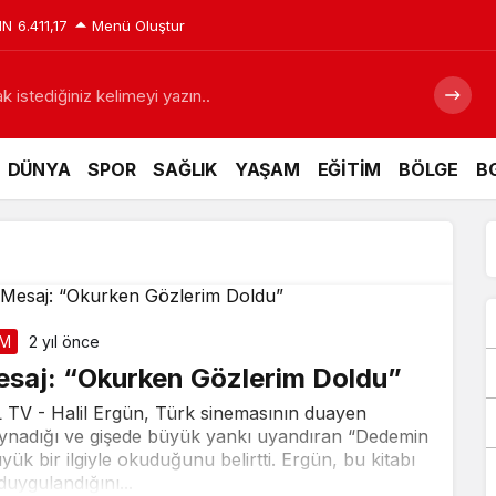
IN
6.411,17
Menü Oluştur
 istediğiniz kelimeyi yazın..
DÜNYA
SPOR
SAĞLIK
YAŞAM
EĞİTİM
BÖLGE
BG
emiz için tarihi fırsat pencereleri açılıyor
Siyaraya Zam
AM
2 yıl önce
esaj: “Okurken Gözlerim Doldu”
 - Halil Ergün, Türk sinemasının duayen
ynadığı ve gişede büyük yankı uyandıran “Dedemin
üyük bir ilgiyle okuduğunu belirtti. Ergün, bu kitabı
uygulandığını...