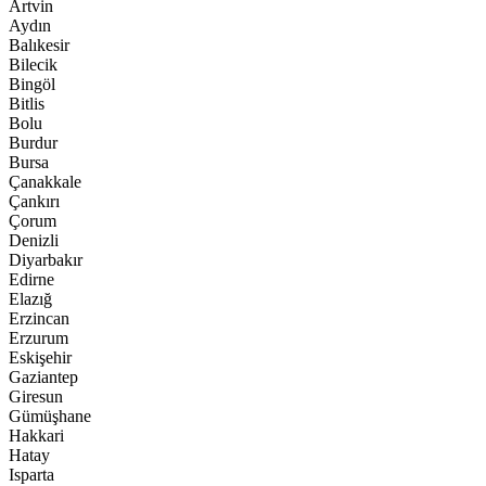
Artvin
Aydın
Balıkesir
Bilecik
Bingöl
Bitlis
Bolu
Burdur
Bursa
Çanakkale
Çankırı
Çorum
Denizli
Diyarbakır
Edirne
Elazığ
Erzincan
Erzurum
Eskişehir
Gaziantep
Giresun
Gümüşhane
Hakkari
Hatay
Isparta