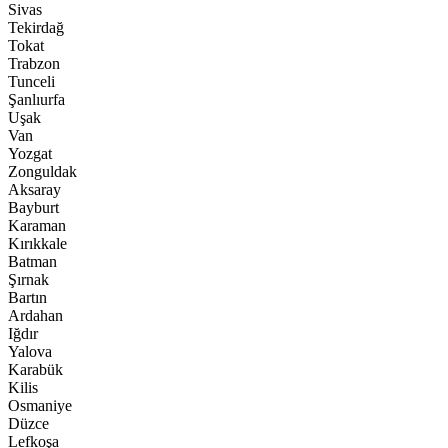
Sivas
Tekirdağ
Tokat
Trabzon
Tunceli
Şanlıurfa
Uşak
Van
Yozgat
Zonguldak
Aksaray
Bayburt
Karaman
Kırıkkale
Batman
Şırnak
Bartın
Ardahan
Iğdır
Yalova
Karabük
Kilis
Osmaniye
Düzce
Lefkoşa