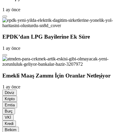
1 ay önce
EPDK’dan LPG Bayilerine Ek Süre
1 ay önce
Emekli Maaş Zammı İçin Oranlar Netleşiyor
1 ay önce
Döviz
Kripto
Emtia
Burç
VKİ
Kredi
Birikim