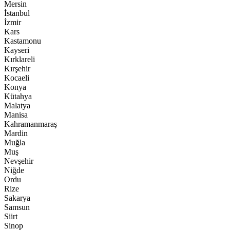
Mersin
İstanbul
İzmir
Kars
Kastamonu
Kayseri
Kırklareli
Kırşehir
Kocaeli
Konya
Kütahya
Malatya
Manisa
Kahramanmaraş
Mardin
Muğla
Muş
Nevşehir
Niğde
Ordu
Rize
Sakarya
Samsun
Siirt
Sinop