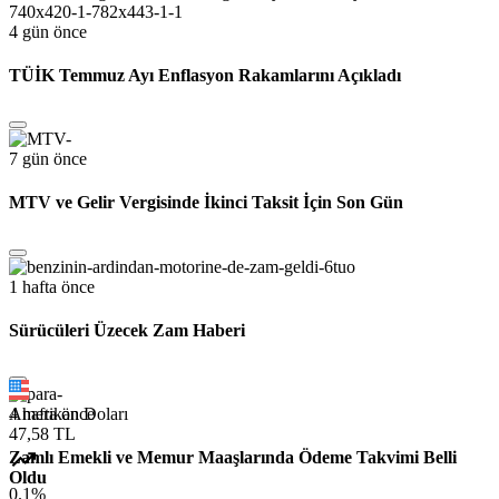
4 gün önce
TÜİK Temmuz Ayı Enflasyon Rakamlarını Açıkladı
7 gün önce
MTV ve Gelir Vergisinde İkinci Taksit İçin Son Gün
1 hafta önce
Sürücüleri Üzecek Zam Haberi
Amerikan Doları
4 hafta önce
47,58 TL
Zamlı Emekli ve Memur Maaşlarında Ödeme Takvimi Belli
Oldu
0.1%