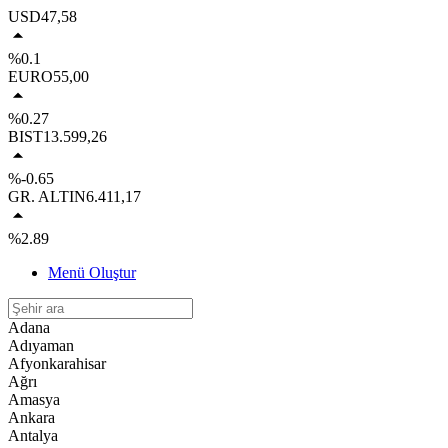
USD
47,58
%0.1
EURO
55,00
%0.27
BIST
13.599,26
%-0.65
GR. ALTIN
6.411,17
%2.89
Menü Oluştur
Adana
Adıyaman
Afyonkarahisar
Ağrı
Amasya
Ankara
Antalya