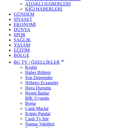
ADAKLI HABERLERİ
KİĞI HABERLERİ
GÜNDEM
SİYASET
EKONOMİ
DÜNYA
SPOR
SAĞLIK
YAŞAM
EĞİTİM
BÖLGE
BG TV / ÖZELLİKLER
Keşfet
Haber Bülteni
Son Depremler
Nöbetçi Eczaneler
Hava Durumu
Resmi İlanlar
BIK Uyumlu
Borsa
Canlı Maçlar
Kripto Paralar
Canlı Tv İzle
Namaz Vakitleri