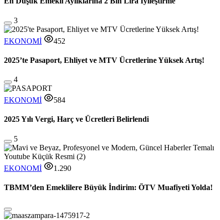
En Düşük Emekli Aylıklarına 2 Bin Lira İyileştirme
3
EKONOMİ
452
2025’te Pasaport, Ehliyet ve MTV Ücretlerine Yüksek Artış!
4
EKONOMİ
584
2025 Yılı Vergi, Harç ve Ücretleri Belirlendi
5
EKONOMİ
1.290
TBMM’den Emeklilere Büyük İndirim: ÖTV Muafiyeti Yolda!