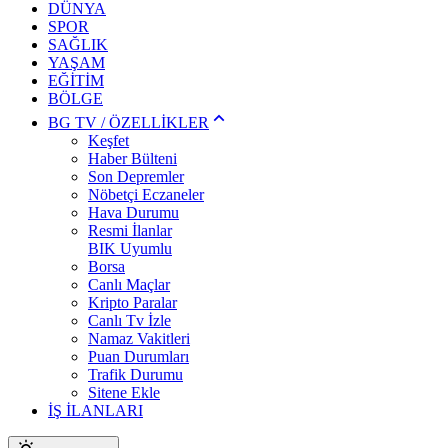
DÜNYA
SPOR
SAĞLIK
YAŞAM
EĞİTİM
BÖLGE
BG TV / ÖZELLİKLER
Keşfet
Haber Bülteni
Son Depremler
Nöbetçi Eczaneler
Hava Durumu
Resmi İlanlar
BIK Uyumlu
Borsa
Canlı Maçlar
Kripto Paralar
Canlı Tv İzle
Namaz Vakitleri
Puan Durumları
Trafik Durumu
Sitene Ekle
İŞ İLANLARI