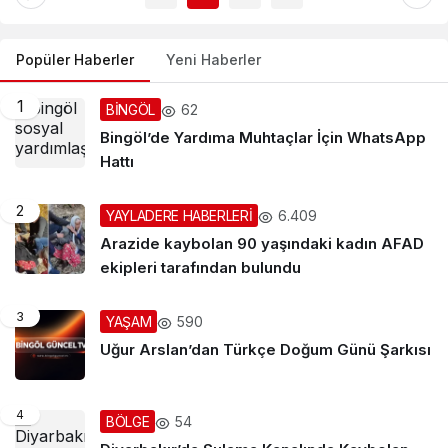
Yatırım
Popüler Haberler
Yeni Haberler
1
62
BİNGÖL
Bingöl’de Yardıma Muhtaçlar İçin WhatsApp
Hattı
2
6.409
YAYLADERE HABERLERİ
Arazide kaybolan 90 yaşındaki kadın AFAD
ekipleri tarafından bulundu
3
590
YAŞAM
Uğur Arslan’dan Türkçe Doğum Günü Şarkısı
4
54
BÖLGE