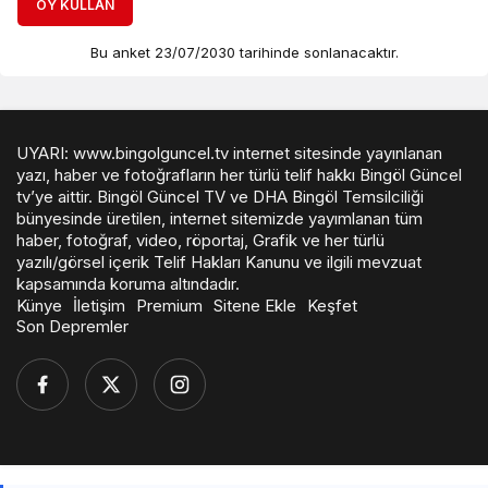
OY KULLAN
Bu anket 23/07/2030 tarihinde sonlanacaktır.
UYARI: www.bingolguncel.tv internet sitesinde yayınlanan
yazı, haber ve fotoğrafların her türlü telif hakkı Bingöl Güncel
tv’ye aittir. Bingöl Güncel TV ve DHA Bingöl Temsilciliği
bünyesinde üretilen, internet sitemizde yayımlanan tüm
haber, fotoğraf, video, röportaj, Grafik ve her türlü
yazılı/görsel içerik Telif Hakları Kanunu ve ilgili mevzuat
kapsamında koruma altındadır.
Künye
İletişim
Premium
Sitene Ekle
Keşfet
Son Depremler