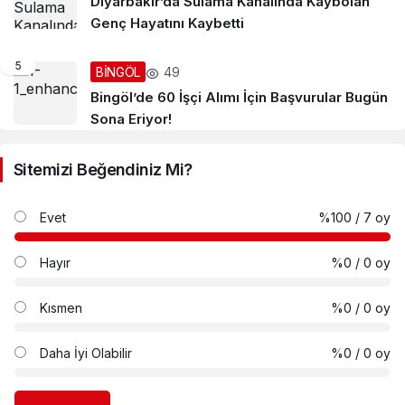
Diyarbakır’da Sulama Kanalında Kaybolan
Genç Hayatını Kaybetti
5
49
BİNGÖL
Bingöl’de 60 İşçi Alımı İçin Başvurular Bugün
Sona Eriyor!
Sitemizi Beğendiniz Mi?
Evet
%100
/ 7 oy
Hayır
%0
/ 0 oy
Kısmen
%0
/ 0 oy
Daha İyi Olabilir
%0
/ 0 oy