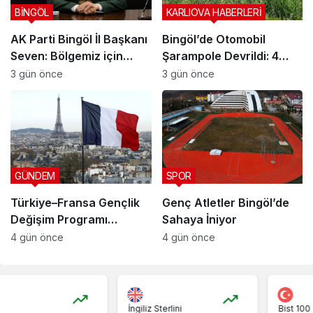
BİNGÖL
KARLIOVA HABERLERİ
AK Parti Bingöl İl Başkanı
Bingöl’de Otomobil
Seven: Bölgemiz için
Şarampole Devrildi: 4
tarihi fırsat pencereleri
Yaralı
3 gün önce
3 gün önce
açılıyor
Takip Et
GÜNDEM
SPOR
Türkiye–Fransa Gençlik
Genç Atletler Bingöl’de
Değişim Programı
Sahaya İniyor
Başvuruları Başladı
4 gün önce
4 gün önce
İngiliz Sterlini
Bist 100