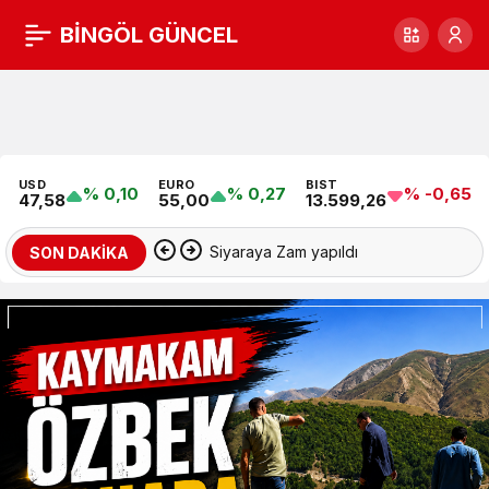
BİNGÖL GÜNCEL
Bingöl
Güncel
TV
USD
EURO
BIST
% 0,10
% 0,27
% -0,65
47,58
55,00
13.599,26
Siyaraya Zam yapıldı
SON DAKİKA