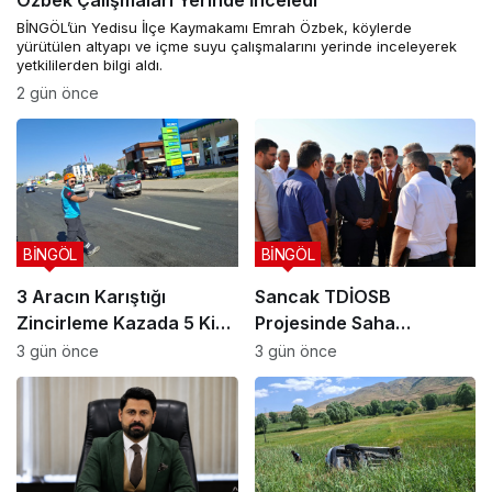
Özbek Çalışmaları Yerinde İnceledi
BİNGÖL’ün Yedisu İlçe Kaymakamı Emrah Özbek, köylerde
yürütülen altyapı ve içme suyu çalışmalarını yerinde inceleyerek
yetkililerden bilgi aldı.
2 gün önce
BİNGÖL
BİNGÖL
3 Aracın Karıştığı
Sancak TDİOSB
Zincirleme Kazada 5 Kişi
Projesinde Saha
Yaralandı
İncelemesi Yapıldı: 15.5
3 gün önce
3 gün önce
Milyar TL’lik Dev Yatırım