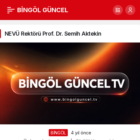
BİNGÖL GÜNCEL
NEVÜ
Rektörü
NEVÜ Rektörü Prof. Dr. Semih Aktekin
Prof.
Dr.
Semih
Aktekin
Haberleri
BİNGÖL
4 yıl önce