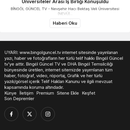
Üniversiteler Arası İş Birliği Konuşuldu
BİNGÖL GÜNCEL TV - Nevşehir Hacı Bektaş Veli Üniversitesi
(NEVÜ)...
Haberi Oku
UYARI: www.bingolguncel.tv internet sitesinde yayınlanan
yazı, haber ve fotoğrafların her türlü telif hakkı Bingöl Güncel
tv’ye aittir. Bingöl Güncel TV ve DHA Bingöl Temsilciliği
bünyesinde üretilen, internet sitemizde yayımlanan tüm
haber, fotoğraf, video, röportaj, Grafik ve her türlü
yazılı/görsel içerik Telif Hakları Kanunu ve ilgili mevzuat
kapsamında koruma altındadır.
Künye
İletişim
Premium
Sitene Ekle
Keşfet
Son Depremler