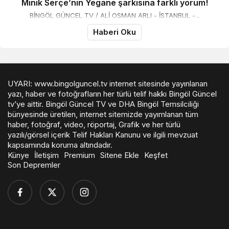
Minik Serçe’nin Yegane şarkısına farklı yorum!
BİNGÖL GÜNCEL TV / ALİ OSMAN ARLI - İSTANBUL -...
Haberi Oku
UYARI: www.bingolguncel.tv internet sitesinde yayınlanan
yazı, haber ve fotoğrafların her türlü telif hakkı Bingöl Güncel
tv’ye aittir. Bingöl Güncel TV ve DHA Bingöl Temsilciliği
bünyesinde üretilen, internet sitemizde yayımlanan tüm
haber, fotoğraf, video, röportaj, Grafik ve her türlü
yazılı/görsel içerik Telif Hakları Kanunu ve ilgili mevzuat
kapsamında koruma altındadır.
Künye
İletişim
Premium
Sitene Ekle
Keşfet
Son Depremler