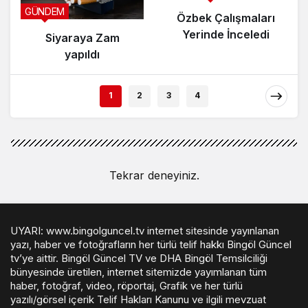
GÜNDEM
Özbek Çalışmaları
Yerinde İnceledi
Siyaraya Zam
yapıldı
1
2
3
4
Tekrar deneyiniz.
UYARI: www.bingolguncel.tv internet sitesinde yayınlanan
yazı, haber ve fotoğrafların her türlü telif hakkı Bingöl Güncel
tv’ye aittir. Bingöl Güncel TV ve DHA Bingöl Temsilciliği
bünyesinde üretilen, internet sitemizde yayımlanan tüm
haber, fotoğraf, video, röportaj, Grafik ve her türlü
yazılı/görsel içerik Telif Hakları Kanunu ve ilgili mevzuat