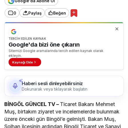
Google'da Abone Ol
0
Paylaş
Beğen
TERCIH EDILEN KAYNAK
Google'da bizi öne çıkarın
Sitemizi Google aramalarında tercih edilen kaynak olarak
ekleyin.
Kaynağı Ekle
Haberi sesli dinleyebilirsiniz
Dokunarak veya tıklayarak başlatın
BİNGÖL GÜNCEL TV –
Ticaret Bakanı Mehmet
Muş, birtakım ziyaret ve incelemelerde bulunmak
üzere önceki gün Bingöl’e gelmişti. Bakan Muş,
Solhan ilçesinin ardından Bingöl Ticaret ve Sanayi