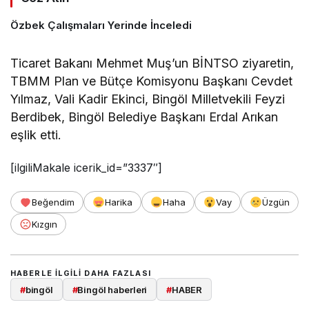
Özbek Çalışmaları Yerinde İnceledi
Ticaret Bakanı Mehmet Muş’un BİNTSO ziyaretin,
TBMM Plan ve Bütçe Komisyonu Başkanı Cevdet
Yılmaz, Vali Kadir Ekinci, Bingöl Milletvekili Feyzi
Berdibek, Bingöl Belediye Başkanı Erdal Arıkan
eşlik etti.
[ilgiliMakale icerik_id=”3337″]
Beğendim
Harika
Haha
Vay
Üzgün
Kızgın
HABERLE ILGILI DAHA FAZLASI
#
bingöl
#
Bingöl haberleri
#
HABER