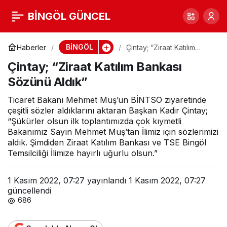
Çintay; “Ziraat Katılım
BİNGÖL GÜNCEL
0
Bankası Sözünü Aldık”
BİNGÖL
Haberler
Çintay; “Ziraat Katılım
Bankası Sözünü Aldık”
Çintay; “Ziraat Katılım Bankası
Sözünü Aldık”
Ticaret Bakanı Mehmet Muş’un BİNTSO ziyaretinde
çeşitli sözler aldıklarını aktaran Başkan Kadir Çintay;
“Şükürler olsun ilk toplantımızda çok kıymetli
Bakanımız Sayın Mehmet Muş’tan İlimiz için sözlerimizi
aldık. Şimdiden Ziraat Katılım Bankası ve TSE Bingöl
Temsilciliği İlimize hayırlı uğurlu olsun.”
1 Kasım 2022, 07:27
yayınlandı
1 Kasım 2022, 07:27
güncellendi
686