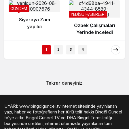
GÜNDEM
YEDİSU HABERLERİ
Siyaraya Zam
Özbek Çalışmaları
yapıldı
Yerinde İnceledi
1
2
3
4
Tekrar deneyiniz.
UYARI: www.bingolguncel.tv internet sitesinde yayınlanan
yazı, haber ve fotoğrafların her türlü telif hakkı Bingöl Güncel
tv’ye aittir. Bingöl Güncel TV ve DHA Bingöl Temsilciliği
bünyesinde üretilen, internet sitemizde yayımlanan tüm