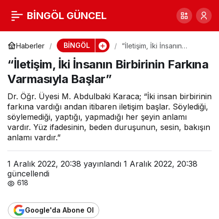
“İletişim, İki İnsanın
BİNGÖL GÜNCEL
0
Birbirinin Farkına
BİNGÖL
Haberler
“İletişim, İki İnsanın
Birbirinin Farkına
“İletişim, İki İnsanın Birbirinin Farkına
Varmasıyla Başlar”
Varmasıyla Başlar”
Varmasıyla Başlar”
Dr. Öğr. Üyesi M. Abdulbaki Karaca; “İki insan birbirinin
farkına vardığı andan itibaren iletişim başlar. Söylediği,
söylemediği, yaptığı, yapmadığı her şeyin anlamı
vardır. Yüz ifadesinin, beden duruşunun, sesin, bakışın
anlamı vardır.”
1 Aralık 2022, 20:38
yayınlandı
1 Aralık 2022, 20:38
güncellendi
618
Google'da Abone Ol