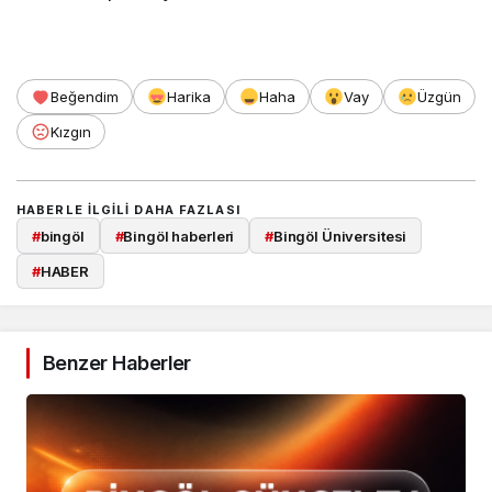
Beğendim
Harika
Haha
Vay
Üzgün
Kızgın
HABERLE ILGILI DAHA FAZLASI
#
bingöl
#
Bingöl haberleri
#
Bingöl Üniversitesi
#
HABER
Benzer Haberler