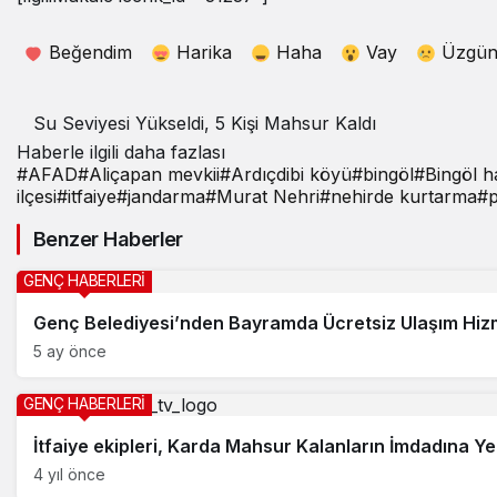
Beğendim
Harika
Haha
Vay
Üzgü
Su Seviyesi Yükseldi, 5 Kişi Mahsur Kaldı
Haberle ilgili daha fazlası
#
AFAD
#
Aliçapan mevkii
#
Ardıçdibi köyü
#
bingöl
#
Bingöl h
ilçesi
#
itfaiye
#
jandarma
#
Murat Nehri
#
nehirde kurtarma
#
p
Benzer Haberler
GENÇ HABERLERİ
Genç Belediyesi’nden Bayramda Ücretsiz Ulaşım Hiz
5 ay önce
GENÇ HABERLERİ
İtfaiye ekipleri, Karda Mahsur Kalanların İmdadına Yet
4 yıl önce