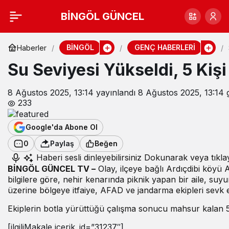
BİNGÖL GÜNCEL
BİNGÖL
GENÇ HABERLERİ
Haberler
Su Seviyesi Yükseldi, 5 Kiş
8 Ağustos 2025, 13:14
yayınlandı
8 Ağustos 2025, 13:14
g
233
Google'da Abone Ol
0
Paylaş
Beğen
Haberi sesli dinleyebilirsiniz
Dokunarak veya tıkla
BİNGÖL GÜNCEL TV –
Olay, ilçeye bağlı Ardıçdibi köyü 
bilgilere göre, nehir kenarında piknik yapan bir aile, su
üzerine bölgeye itfaiye, AFAD ve jandarma ekipleri sevk ed
Ekiplerin botla yürüttüğü çalışma sonucu mahsur kalan 5 ki
[ilgiliMakale icerik_id=”31237″]