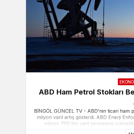
EKONO
ABD Ham Petrol Stokları Bek
BİNGÖL GÜNCEL TV - ABD'nin ticari ham petr
milyon varil artış gösterdi. ABD Enerji Enf
milyon 700 bin varil seviyesine yükseldi.