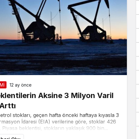
Mİ
12 ay önce
lentilerin Aksine 3 Milyon Varil
Arttı
ol stokları, geçen hafta önceki haftaya kıyasla 3
ormasyon İdaresi (EIA) verilerine göre, stoklar 426
 Piyasa beklentisi, stokların yaklaşık 900 bin...