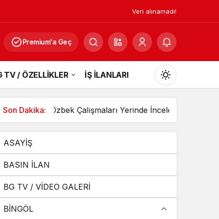
Veri alınamadı!
Premium'a Geç
 TV / ÖZELLİKLER
İŞ İLANLARI
Mod
değiştir
pıldı
Son Dakika:
Özbek Çalışmaları Yerinde İnceledi
3 Aracın K
ASAYİŞ
Gündüz Modu
Gündüz modunu seçin.
BASIN İLAN
BG TV / VİDEO GALERİ
Gece Modu
Gece modunu seçin.
BİNGÖL