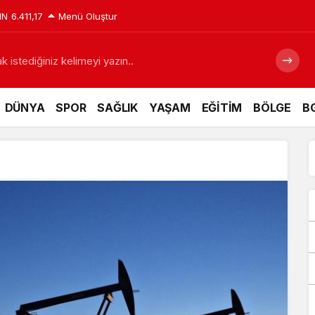
IN
6.411,17
Menü Oluştur
 istediğiniz kelimeyi yazın..
DÜNYA
SPOR
SAĞLIK
YAŞAM
EĞİTİM
BÖLGE
BG
z için tarihi fırsat pencereleri açılıyor
Siyaraya Zam ya