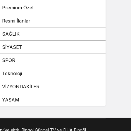
Premium Özel
Resmi İlanlar
SAĞLIK
SİYASET
SPOR
Teknoloji
VİZYONDAKİLER
YAŞAM
 tv’ye aittir. Bingöl Güncel TV ve DHA Bingöl