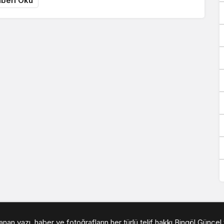
beri Oku
an yazı, haber ve fotoğrafların her türlü telif hakkı Bingöl Güncel