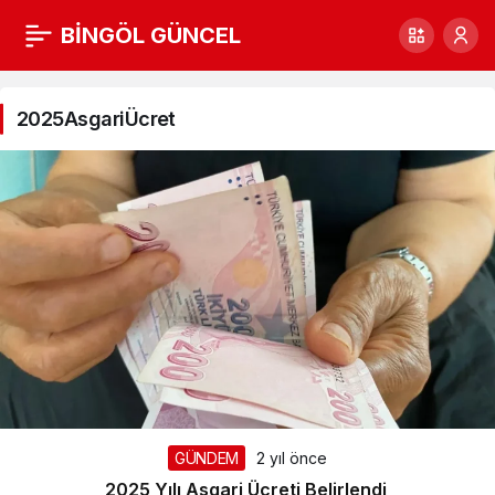
BİNGÖL GÜNCEL
2025AsgariÜcret
Haberleri
2025AsgariÜcret
GÜNDEM
2 yıl önce
2025 Yılı Asgari Ücreti Belirlendi