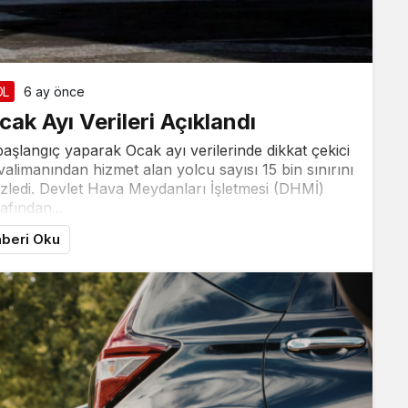
ÖL
6 ay önce
ak Ayı Verileri Açıklandı
başlangıç yaparak Ocak ayı verilerinde dikkat çekici
avalimanından hizmet alan yolcu sayısı 15 bin sınırını
 izledi. Devlet Hava Meydanları İşletmesi (DHMİ)
afından...
beri Oku