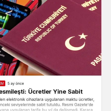
EM
5 ay önce
smileşti: Ücretler Yine Sabit
Takip Et
ilen elektronik cihazlara uygulanan maktu ücretler,
ceki seviyelerinde sabit tutuldu. Resmi Gazete'de
yana uygulanan tarife bu yıl da değişmedi. Karara
Facebook
Twitter