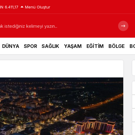
IN
6.411,17
Menü Oluştur
 istediğiniz kelimeyi yazın..
DÜNYA
SPOR
SAĞLIK
YAŞAM
EĞİTİM
BÖLGE
BG
sat pencereleri açılıyor
Siyaraya Zam yapıldı
Özbek 