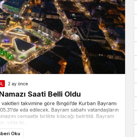
ÖL
2 ay önce
Namazı Saati Belli Oldu
z vakitleri takvimine göre Bingöl’de Kurban Bayramı
.31’de eda edilecek. Bayram sabahı vatandaşların
azını cemaatle birlikte kılacağı belirtildi. Bayram
, yılda iki...
beri Oku