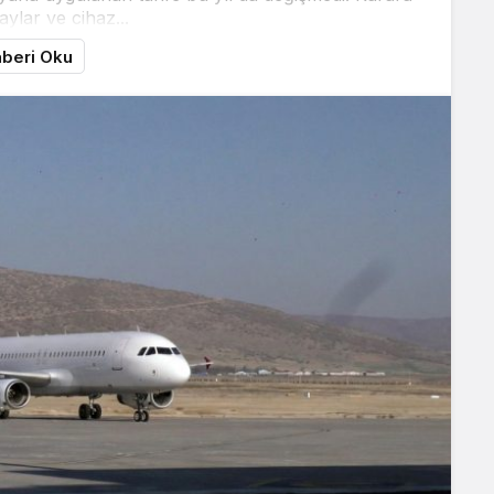
taylar ve cihaz...
Youtube
Instagram
beri Oku