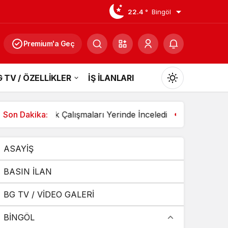
22.4 °
Bingöl
Premium'a Geç
 TV / ÖZELLİKLER
İŞ İLANLARI
Mod
değiştir
Çalışmaları Yerinde İnceledi
Son Dakika:
3 Aracın Karıştığı Zincirl
ASAYİŞ
Gündüz Modu
Gündüz modunu seçin.
BASIN İLAN
BG TV / VİDEO GALERİ
Gece Modu
Gece modunu seçin.
BİNGÖL