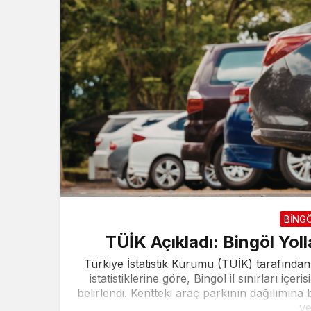
BİNG
TÜİK Açıkladı: Bingöl Yoll
Türkiye İstatistik Kurumu (TÜİK) tarafından
istatistiklerine göre, Bingöl il sınırları içe
belirlendi. Kentteki araç parkının dağılımına
ve