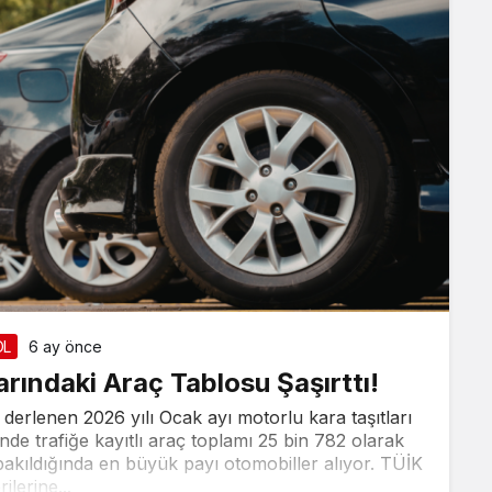
ÖL
6 ay önce
arındaki Araç Tablosu Şaşırttı!
 derlenen 2026 yılı Ocak ayı motorlu kara taşıtları
risinde trafiğe kayıtlı araç toplamı 25 bin 782 olarak
 bakıldığında en büyük payı otomobiller alıyor. TÜİK
rilerine...