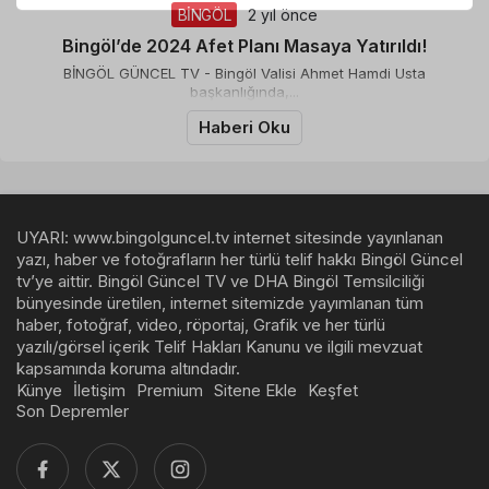
BİNGÖL
2 yıl önce
Takip Et
Bingöl’de 2024 Afet Planı Masaya Yatırıldı!
BİNGÖL GÜNCEL TV - Bingöl Valisi Ahmet Hamdi Usta
başkanlığında,...
Haberi Oku
UYARI: www.bingolguncel.tv internet sitesinde yayınlanan
yazı, haber ve fotoğrafların her türlü telif hakkı Bingöl Güncel
tv’ye aittir. Bingöl Güncel TV ve DHA Bingöl Temsilciliği
bünyesinde üretilen, internet sitemizde yayımlanan tüm
haber, fotoğraf, video, röportaj, Grafik ve her türlü
yazılı/görsel içerik Telif Hakları Kanunu ve ilgili mevzuat
kapsamında koruma altındadır.
Künye
İletişim
Premium
Sitene Ekle
Keşfet
Son Depremler