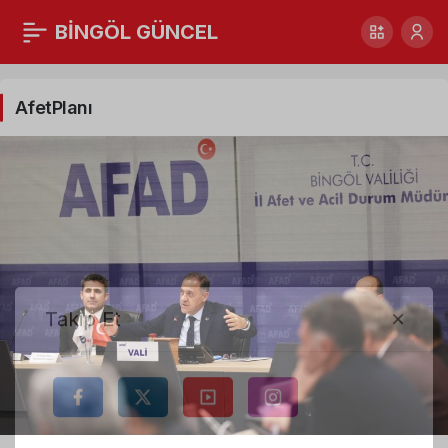
BİNGÖL GÜNCEL
AfetPlanı
Haberleri
AfetPlanı