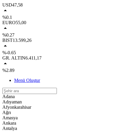
USD
47,58
%0.1
EURO
55,00
%0.27
BIST
13.599,26
%-0.65
GR. ALTIN
6.411,17
%2.89
Menü Oluştur
Adana
Adıyaman
Afyonkarahisar
Ağrı
Amasya
Ankara
Antalya