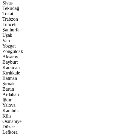
Sivas
Tekirdağ
Tokat
Trabzon
Tunceli
Şanlıurfa
Uşak
Van
Yozgat
Zonguldak
Aksaray
Bayburt
Karaman
Kırıkkale
Batman
Şırnak
Bartın
Ardahan
Iğdır
Yalova
Karabük
Kilis
Osmaniye
Düzce
Lefkoşa