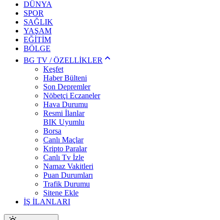
DÜNYA
SPOR
SAĞLIK
YAŞAM
EĞİTİM
BÖLGE
BG TV / ÖZELLİKLER
Keşfet
Haber Bülteni
Son Depremler
Nöbetçi Eczaneler
Hava Durumu
Resmi İlanlar
BIK Uyumlu
Borsa
Canlı Maçlar
Kripto Paralar
Canlı Tv İzle
Namaz Vakitleri
Puan Durumları
Trafik Durumu
Sitene Ekle
İŞ İLANLARI