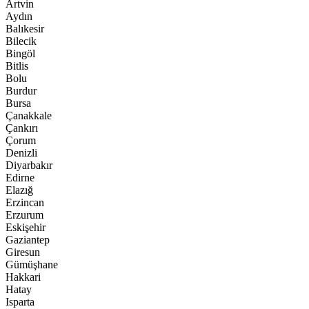
Artvin
Aydın
Balıkesir
Bilecik
Bingöl
Bitlis
Bolu
Burdur
Bursa
Çanakkale
Çankırı
Çorum
Denizli
Diyarbakır
Edirne
Elazığ
Erzincan
Erzurum
Eskişehir
Gaziantep
Giresun
Gümüşhane
Hakkari
Hatay
Isparta