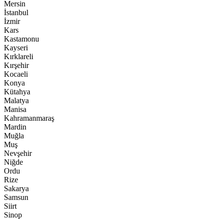
Mersin
İstanbul
İzmir
Kars
Kastamonu
Kayseri
Kırklareli
Kırşehir
Kocaeli
Konya
Kütahya
Malatya
Manisa
Kahramanmaraş
Mardin
Muğla
Muş
Nevşehir
Niğde
Ordu
Rize
Sakarya
Samsun
Siirt
Sinop