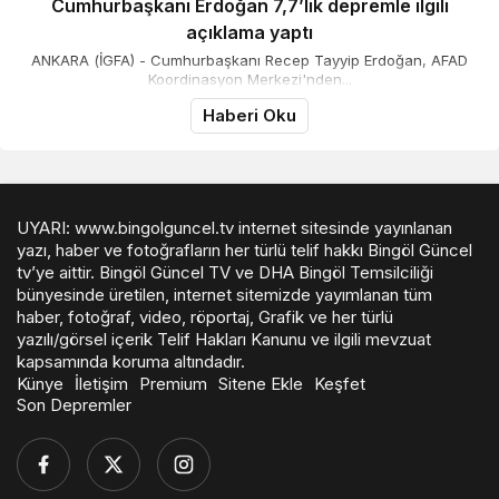
Cumhurbaşkanı Erdoğan 7,7’lik depremle ilgili
açıklama yaptı
ANKARA (İGFA) - Cumhurbaşkanı Recep Tayyip Erdoğan, AFAD
Koordinasyon Merkezi'nden...
Haberi Oku
UYARI: www.bingolguncel.tv internet sitesinde yayınlanan
yazı, haber ve fotoğrafların her türlü telif hakkı Bingöl Güncel
tv’ye aittir. Bingöl Güncel TV ve DHA Bingöl Temsilciliği
bünyesinde üretilen, internet sitemizde yayımlanan tüm
haber, fotoğraf, video, röportaj, Grafik ve her türlü
yazılı/görsel içerik Telif Hakları Kanunu ve ilgili mevzuat
kapsamında koruma altındadır.
Künye
İletişim
Premium
Sitene Ekle
Keşfet
Son Depremler