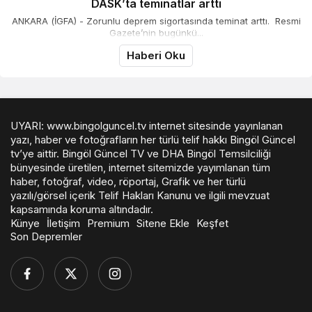
DASK’ta teminatlar arttı
ANKARA (İGFA) - Zorunlu deprem sigortasında teminat arttı. Resmi
Gazete’nin bugünkü...
Haberi Oku
UYARI: www.bingolguncel.tv internet sitesinde yayınlanan
yazı, haber ve fotoğrafların her türlü telif hakkı Bingöl Güncel
tv’ye aittir. Bingöl Güncel TV ve DHA Bingöl Temsilciliği
bünyesinde üretilen, internet sitemizde yayımlanan tüm
haber, fotoğraf, video, röportaj, Grafik ve her türlü
yazılı/görsel içerik Telif Hakları Kanunu ve ilgili mevzuat
kapsamında koruma altındadır.
Künye
İletişim
Premium
Sitene Ekle
Keşfet
Son Depremler