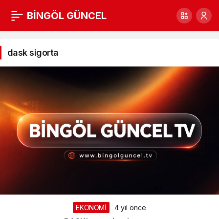
BİNGÖL GÜNCEL
dask
sigorta
dask sigorta
Haberleri
EKONOMİ
4 yıl önce