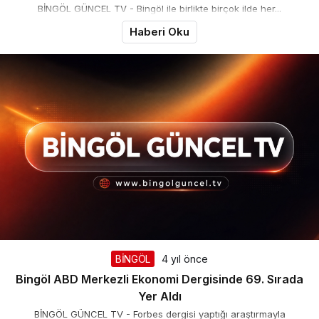
BİNGÖL GÜNCEL TV - Bingöl ile birlikte birçok ilde her...
Haberi Oku
BİNGÖL
4 yıl önce
Bingöl ABD Merkezli Ekonomi Dergisinde 69. Sırada
Yer Aldı
BİNGÖL GÜNCEL TV - Forbes dergisi yaptığı araştırmayla