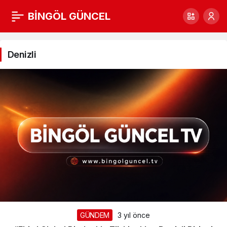
BİNGÖL GÜNCEL
Denizli
Haberleri
Denizli
GÜNDEM
3 yıl önce