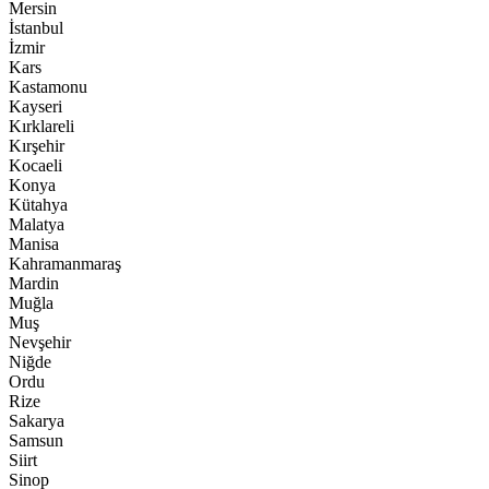
Mersin
İstanbul
İzmir
Kars
Kastamonu
Kayseri
Kırklareli
Kırşehir
Kocaeli
Konya
Kütahya
Malatya
Manisa
Kahramanmaraş
Mardin
Muğla
Muş
Nevşehir
Niğde
Ordu
Rize
Sakarya
Samsun
Siirt
Sinop