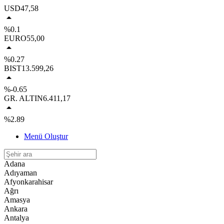
USD
47,58
%0.1
EURO
55,00
%0.27
BIST
13.599,26
%-0.65
GR. ALTIN
6.411,17
%2.89
Menü Oluştur
Adana
Adıyaman
Afyonkarahisar
Ağrı
Amasya
Ankara
Antalya