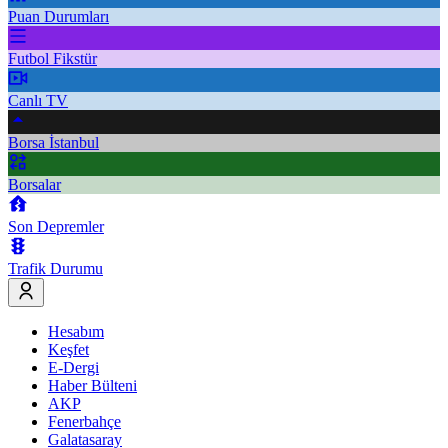
Puan Durumları
Futbol Fikstür
Canlı TV
Borsa İstanbul
Borsalar
Son Depremler
Trafik Durumu
Hesabım
Keşfet
E-Dergi
Haber Bülteni
AKP
Fenerbahçe
Galatasaray