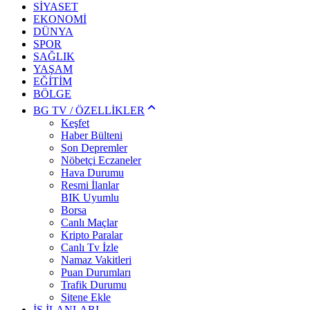
SİYASET
EKONOMİ
DÜNYA
SPOR
SAĞLIK
YAŞAM
EĞİTİM
BÖLGE
BG TV / ÖZELLİKLER
Keşfet
Haber Bülteni
Son Depremler
Nöbetçi Eczaneler
Hava Durumu
Resmi İlanlar
BIK Uyumlu
Borsa
Canlı Maçlar
Kripto Paralar
Canlı Tv İzle
Namaz Vakitleri
Puan Durumları
Trafik Durumu
Sitene Ekle
İŞ İLANLARI