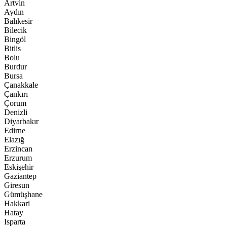
Artvin
Aydın
Balıkesir
Bilecik
Bingöl
Bitlis
Bolu
Burdur
Bursa
Çanakkale
Çankırı
Çorum
Denizli
Diyarbakır
Edirne
Elazığ
Erzincan
Erzurum
Eskişehir
Gaziantep
Giresun
Gümüşhane
Hakkari
Hatay
Isparta