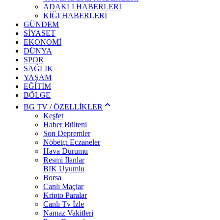
ADAKLI HABERLERİ
KİĞI HABERLERİ
GÜNDEM
SİYASET
EKONOMİ
DÜNYA
SPOR
SAĞLIK
YAŞAM
EĞİTİM
BÖLGE
BG TV / ÖZELLİKLER
Keşfet
Haber Bülteni
Son Depremler
Nöbetçi Eczaneler
Hava Durumu
Resmi İlanlar
BIK Uyumlu
Borsa
Canlı Maçlar
Kripto Paralar
Canlı Tv İzle
Namaz Vakitleri