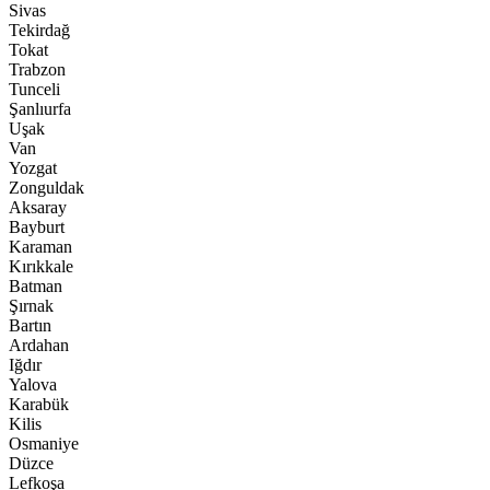
Sivas
Tekirdağ
Tokat
Trabzon
Tunceli
Şanlıurfa
Uşak
Van
Yozgat
Zonguldak
Aksaray
Bayburt
Karaman
Kırıkkale
Batman
Şırnak
Bartın
Ardahan
Iğdır
Yalova
Karabük
Kilis
Osmaniye
Düzce
Lefkoşa