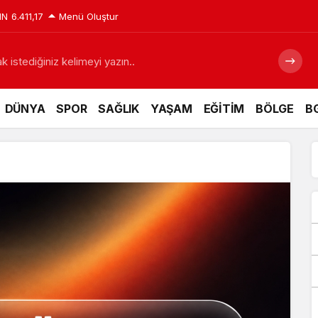
IN
6.411,17
Menü Oluştur
 istediğiniz kelimeyi yazın..
DÜNYA
SPOR
SAĞLIK
YAŞAM
EĞİTİM
BÖLGE
BG
 için tarihi fırsat pencereleri açılıyor
Siyaraya Zam yap