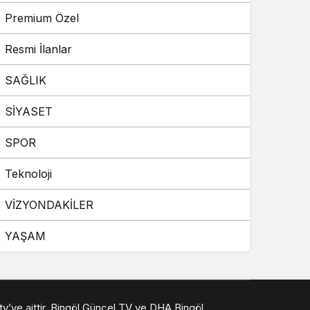
Premium Özel
Resmi İlanlar
SAĞLIK
SİYASET
SPOR
Teknoloji
VİZYONDAKİLER
YAŞAM
 tv’ye aittir. Bingöl Güncel TV ve DHA Bingöl