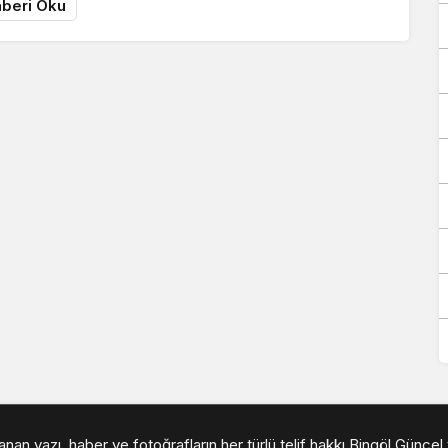
beri Oku
an yazı, haber ve fotoğrafların her türlü telif hakkı Bingöl Güncel