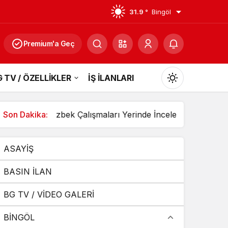
31.9 °
Bingöl
Premium'a Geç
 TV / ÖZELLİKLER
İŞ İLANLARI
Mod
değiştir
ıldı
Son Dakika:
Özbek Çalışmaları Yerinde İnceledi
3 Aracın Ka
ASAYİŞ
Gündüz Modu
Gündüz modunu seçin.
BASIN İLAN
BG TV / VİDEO GALERİ
Gece Modu
Gece modunu seçin.
BİNGÖL