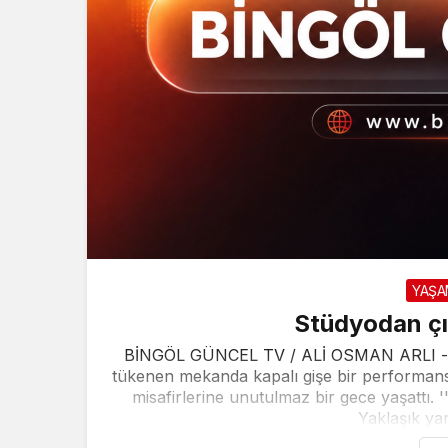
YAŞ
Stüdyodan çı
BİNGÖL GÜNCEL TV / ALİ OSMAN ARLI -İS
tükenen mekanda kapalı gişe bir performans
misafirlerine unutulmaz bir gece yaşattı. 
Yaklaşık yar