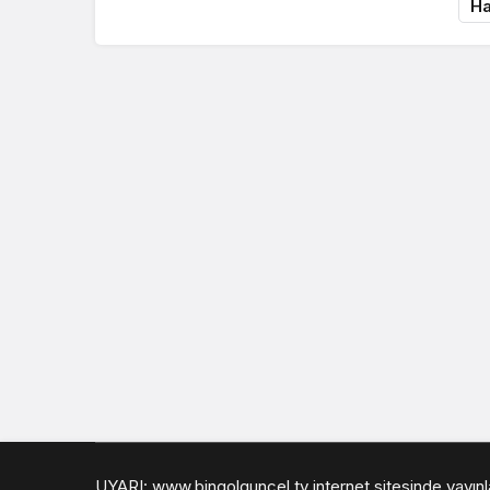
Ha
UYARI: www.bingolguncel.tv internet sitesinde yayınlan