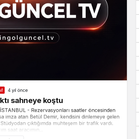
Takip Et
AM
4 yıl önce
ktı sahneye koştu
Facebook
Twitter
TANBUL - Rezervasyonları saatler öncesinden
a imza atan Betül Demir, kendisini dinlemeye gelen
Youtube
Instagram
''Stüdyodan çıktığımda muhteşem bir trafik vardı.
ım saat aracımın...