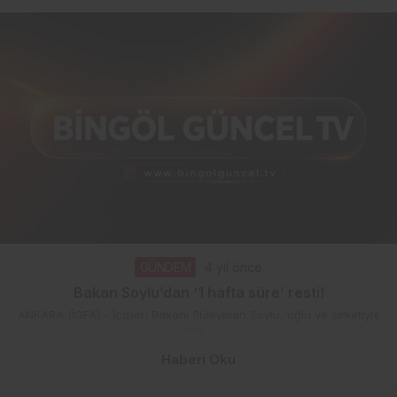
GÜNDEM
4 yıl önce
Bakan Soylu’dan ‘1 hafta süre’ resti!
ANKARA (İGFA) - İçişleri Bakanı Süleyman Soylu, oğlu ve şirketiyle
ilgili...
Haberi Oku