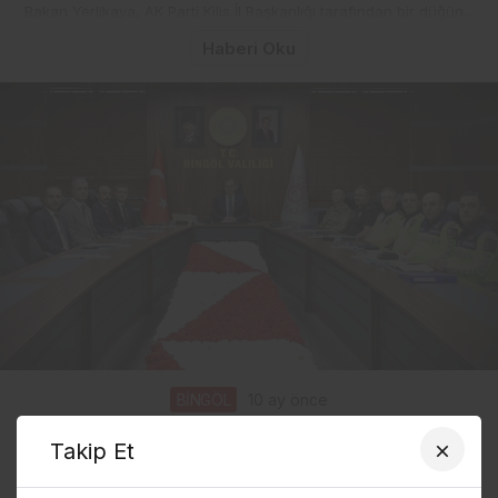
Bakan Yerlikaya, AK Parti Kilis İl Başkanlığı tarafından bir düğün...
Haberi Oku
BİNGÖL
10 ay önce
Bingöl’de Karayolu Trafik Güvenliği toplantısı yapıldı
Takip Et
Bingöl Valiliği Toplantı Salonu’nda, İçişleri Bakanı Ali Yerlikaya ve
Ulaştırma...