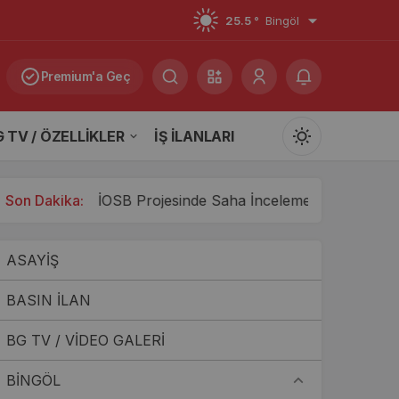
25.5 °
Bingöl
Premium'a Geç
 TV / ÖZELLİKLER
İŞ İLANLARI
Mod
değiştir
SB Projesinde Saha İncelemesi Yapıldı: 15.5 Milyar TL’lik 
Son Dakika:
ASAYİŞ
Gündüz Modu
Gündüz modunu seçin.
BASIN İLAN
BG TV / VİDEO GALERİ
Gece Modu
Gece modunu seçin.
BİNGÖL