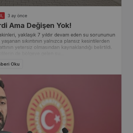
Youtube
Instagram
ÖL
3 ay önce
erdi Ama Değişen Yok!
akinleri, yaklaşık 7 yıldır devam eden su sorununun
yaşanan sıkıntının yalnızca plansız kesintilerden
tının yetersiz olmasından kaynaklandığı belirtildi.
ililerin de bölgeye gelen su...
beri Oku