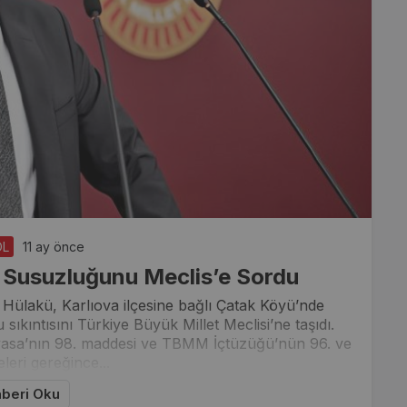
ÖL
11 ay önce
 Susuzluğunu Meclis’e Sordu
 Hülakü, Karlıova ilçesine bağlı Çatak Köyü’nde
ıkıntısını Türkiye Büyük Millet Meclisi’ne taşıdı.
nayasa’nın 98. maddesi ve TBMM İçtüzüğü’nün 96. ve
leri gereğince...
beri Oku