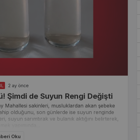
ÖL
2 ay önce
ü! Şimdi de Suyun Rengi Değişti
ay Mahallesi sakinleri, musluklardan akan şebeke
sahip olduğunu, son günlerde ise suyun renginde
eri, suyun sarımtırak ve bulanık aktığını belirterek,
mek yapımında...
beri Oku