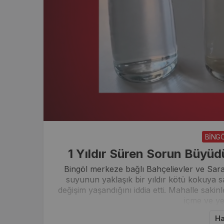
BİNG
1 Yıldır Süren Sorun Büyüd
Bingöl merkeze bağlı Bahçelievler ve Sar
suyunun yaklaşık bir yıldır kötü kokuya 
değişim yaşandığını iddia etti. Mahalle sakinl
içme ve ye
Ha