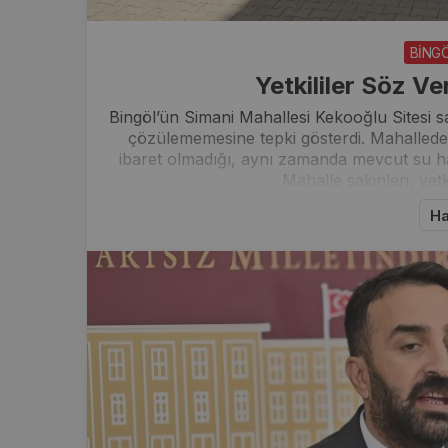
BİNG
Yetkililer Söz V
Bingöl’ün Simani Mahallesi Kekooğlu Sitesi s
çözülememesine tepki gösterdi. Mahallede 
ibaret olmadığı, aynı zamanda mevcut su hat
Mahalle sakinleri, yetk
Ha