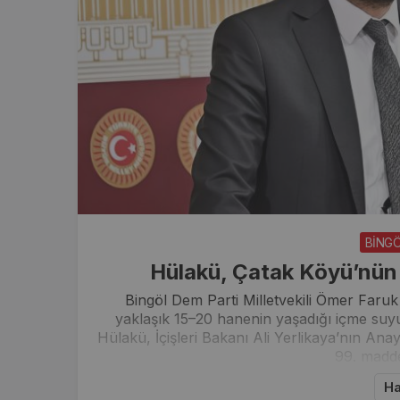
BİNG
Hülakü, Çatak Köyü’nün
Bingöl Dem Parti Milletvekili Ömer Faruk
yaklaşık 15–20 hanenin yaşadığı içme suyu s
Hülakü, İçişleri Bakanı Ali Yerlikaya’nın A
99. madde
Ha