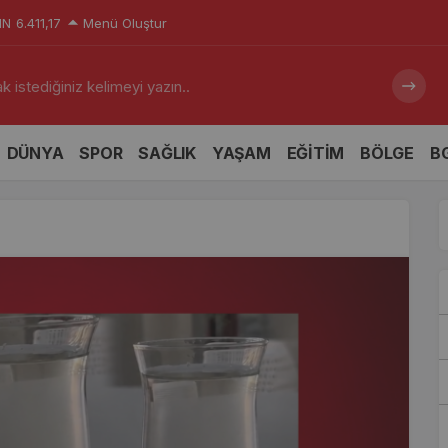
IN
6.411,17
Menü Oluştur
 istediğiniz kelimeyi yazın..
DÜNYA
SPOR
SAĞLIK
YAŞAM
EĞİTİM
BÖLGE
BG
Karıştığı Zincirleme Kazada 5 Kişi Yaralandı
Sancak TDİO