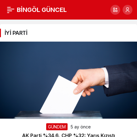
BİNGÖL GÜNCEL
İYİ
PARTİ
İYİ PARTİ
Haberleri
GÜNDEM
5 ay önce
AK Parti %34,6, CHP %32: Yarış Kızıştı