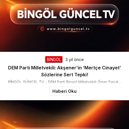
BİNGÖL
3 yıl önce
DEM Parti Milletvekili: Akşener’in ‘Mertçe Cinayet’
Sözlerine Sert Tepki!
BİNGÖL GÜNCEL TV - DEM Parti Bingöl Milletvekili Ömer Faruk...
Haberi Oku