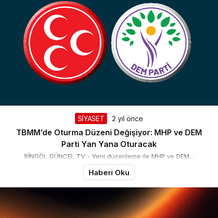
Takip Et
SİYASET
2 yıl önce
TBMM’de Oturma Düzeni Değişiyor: MHP ve DEM
Parti Yan Yana Oturacak
BİNGÖL GÜNCEL TV - Yeni düzenleme ile MHP ve DEM...
Haberi Oku