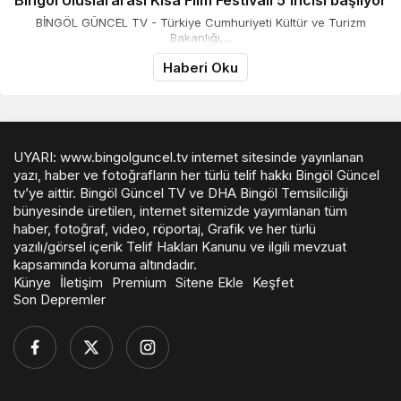
Bingöl Uluslararası Kısa Film Festivali 5’incisi başlıyor
BİNGÖL GÜNCEL TV - Türkiye Cumhuriyeti Kültür ve Turizm
Bakanlığı,...
Haberi Oku
UYARI: www.bingolguncel.tv internet sitesinde yayınlanan
yazı, haber ve fotoğrafların her türlü telif hakkı Bingöl Güncel
tv’ye aittir. Bingöl Güncel TV ve DHA Bingöl Temsilciliği
bünyesinde üretilen, internet sitemizde yayımlanan tüm
haber, fotoğraf, video, röportaj, Grafik ve her türlü
yazılı/görsel içerik Telif Hakları Kanunu ve ilgili mevzuat
kapsamında koruma altındadır.
Künye
İletişim
Premium
Sitene Ekle
Keşfet
Son Depremler