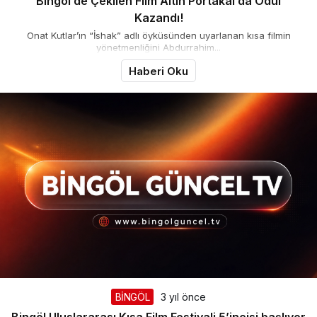
Bingöl’de Çekilen Film Altın Portakal’da Ödül
Kazandı!
Onat Kutlar’ın “İshak” adlı öyküsünden uyarlanan kısa filmin
yönetmenliğini Abdurrahim...
Haberi Oku
BİNGÖL
3 yıl önce