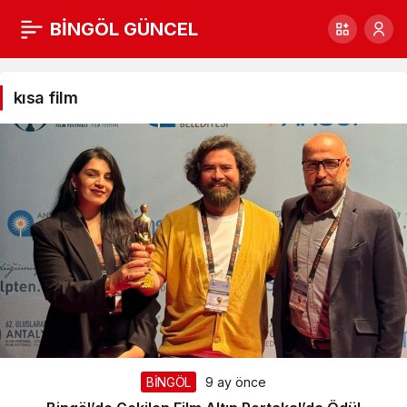
BİNGÖL GÜNCEL
kısa
film
kısa film
Haberleri
BİNGÖL
9 ay önce