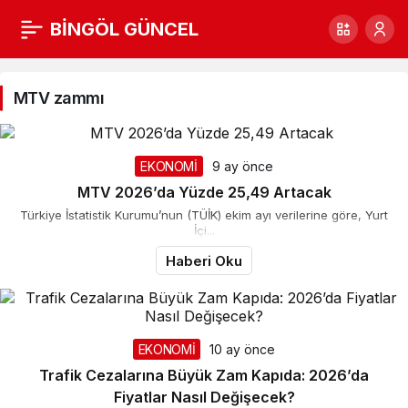
BİNGÖL GÜNCEL
MTV
zammı
MTV zammı
Haberleri
EKONOMİ
9 ay önce
MTV 2026’da Yüzde 25,49 Artacak
Türkiye İstatistik Kurumu’nun (TÜİK) ekim ayı verilerine göre, Yurt
İçi...
Haberi Oku
EKONOMİ
10 ay önce
Trafik Cezalarına Büyük Zam Kapıda: 2026’da
Fiyatlar Nasıl Değişecek?