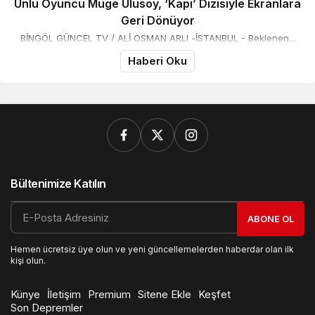
Ünlü Oyuncu Müge Ulusoy, ‘Kapı’ Dizisiyle Ekranlara
Geri Dönüyor
BİNGÖL GÜNCEL TV / ALİ OSMAN ARLI -İSTANBUL - Beklenen...
Haberi Oku
Bültenimize Katılın
ABONE OL
Hemen ücretsiz üye olun ve yeni güncellemelerden haberdar olan ilk
kişi olun.
Künye
İletişim
Premium
Sitene Ekle
Keşfet
Son Depremler