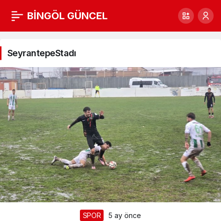
BİNGÖL GÜNCEL
SeyrantepeStadı
Haberleri
SeyrantepeStadı
SPOR
5 ay önce