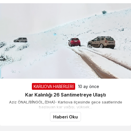
KARLIOVA HABERLERİ
10 ay önce
Kar Kalınlığı 26 Santimetreye Ulaştı
Aziz ÖNAL/BİNGÖL,(DHA)- Karlıova ilçesinde gece saatlerinde
başlayan kar yağışı, yüksek...
Haberi Oku