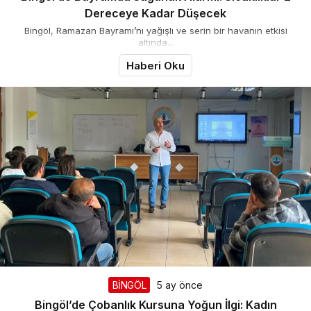
Dereceye Kadar Düşecek
Bingöl, Ramazan Bayramı’nı yağışlı ve serin bir havanın etkisi
altında...
Haberi Oku
BİNGÖL
5 ay önce
Bingöl’de Çobanlık Kursuna Yoğun İlgi: Kadın