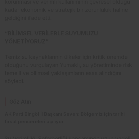
korunması ve verimli kullanımının çevresel olduğu
kadar ekonomik ve stratejik bir zorunluluk haline
geldiğini ifade etti.
“BİLİMSEL VERİLERLE SUYUMUZU
YÖNETİYORUZ”
Temiz su kaynaklarının ülkeler için kritik önemde
olduğunu vurgulayan Yumaklı, su yönetiminde risk
temelli ve bilimsel yaklaşımların esas alındığını
söyledi.
Göz Atın
AK Parti Bingöl İl Başkanı Seven: Bölgemiz için tarihi
fırsat pencereleri açılıyor
Su Verimliliği Seferberliği kapsamında uzun vadeli