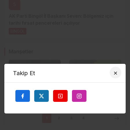
5
AK Parti Bingöl İl Başkanı Seven: Bölgemiz için
tarihi fırsat pencereleri açılıyor
BİNGÖL
2 gün önce
Manşetler
Takip Et
GÜNDEM
YEDİSU HABERLERİ
Siyaraya Zam
Özbek Çalışmaları
yapıldı
Yerinde İnceledi
1
2
3
4