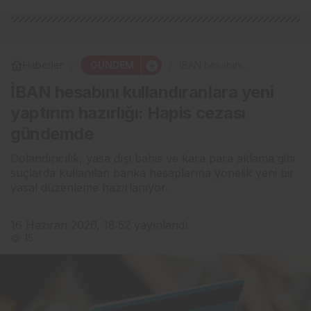
GÜNDEM
Haberler
İBAN hesabını
kullandıranlara yeni
İBAN hesabını kullandıranlara yeni
yaptırım hazırlığı: Hapis
cezası gündemde
yaptırım hazırlığı: Hapis cezası
gündemde
Dolandırıcılık, yasa dışı bahis ve kara para aklama gibi
suçlarda kullanılan banka hesaplarına yönelik yeni bir
yasal düzenleme hazırlanıyor.
16 Haziran 2026, 18:52
yayınlandı
15