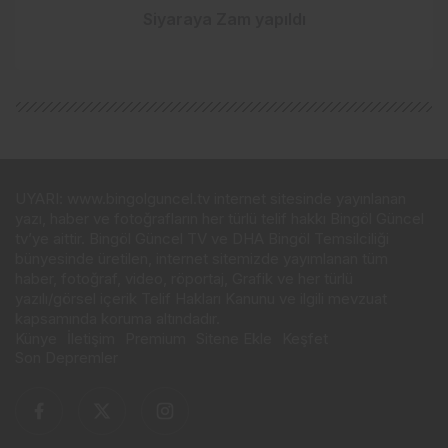
Siyaraya Zam yapıldı
UYARI: www.bingolguncel.tv internet sitesinde yayınlanan
yazı, haber ve fotoğrafların her türlü telif hakkı Bingöl Güncel
tv’ye aittir. Bingöl Güncel TV ve DHA Bingöl Temsilciliği
bünyesinde üretilen, internet sitemizde yayımlanan tüm
haber, fotoğraf, video, röportaj, Grafik ve her türlü
yazılı/görsel içerik Telif Hakları Kanunu ve ilgili mevzuat
kapsamında koruma altındadır.
Künye
İletişim
Premium
Sitene Ekle
Keşfet
Son Depremler