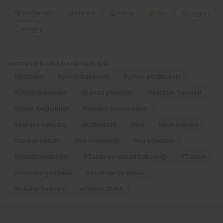
Beğendim
Harika
Haha
Vay
Üzgün
Kızgın
HABERLE ILGILI DAHA FAZLASI
#
Beştepe
#
çevre haberleri
#
çevre politikaları
#
Dijital Dönüşüm
#
havza yönetimi
#
İbrahim Yumaklı
#
iklim değişikliği
#
Kentler Susamadan
#
kurakçıl peyzaj
#
KURAKLIK
#
sel
#
Son dakika
#
su kaynakları
#
su verimliliği
#
su yönetimi
#
Sürdürülebilirlik
#
Tarım ve orman bakanlığı
#
Taşkın
#
Türkiye gündemi
#
Türkiye Su Atlası
#
Ulusal Su Planı
#
YAPAY ZEKA