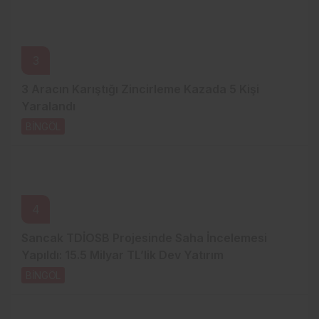
3
3 Aracın Karıştığı Zincirleme Kazada 5 Kişi
Yaralandı
BİNGÖL
2 gün önce
4
Sancak TDİOSB Projesinde Saha İncelemesi
Yapıldı: 15.5 Milyar TL’lik Dev Yatırım
BİNGÖL
2 gün önce