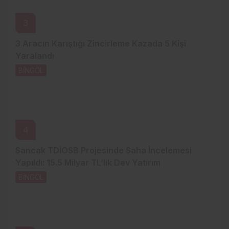
3
3 Aracın Karıştığı Zincirleme Kazada 5 Kişi
Yaralandı
BİNGÖL
2 gün önce
4
Sancak TDİOSB Projesinde Saha İncelemesi
Yapıldı: 15.5 Milyar TL’lik Dev Yatırım
BİNGÖL
2 gün önce