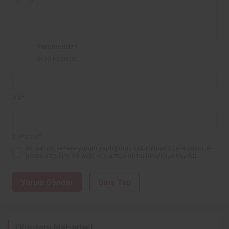
Yorumunuz
*
0
/30 karakter
Ad
*
E-Posta
*
Bir dahaki sefere yorum yaptığımda kullanılmak üzere adımı, e-
posta adresimi ve web site adresimi bu tarayıcıya kaydet.
Yorum Gönder
Giriş Yap
Gündem Haberleri