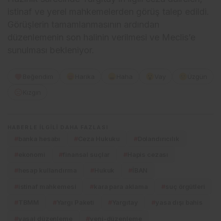
istinaf ve yerel mahkemelerden görüş talep edildi.
Görüşlerin tamamlanmasının ardından
düzenlemenin son halinin verilmesi ve Meclis’e
sunulması bekleniyor.
Beğendim
Harika
Haha
Vay
Üzgün
Kızgın
HABERLE ILGILI DAHA FAZLASI
#
banka hesabı
#
Ceza Hukuku
#
Dolandırıcılık
#
ekonomi
#
finansal suçlar
#
Hapis cezası
#
hesap kullandırma
#
Hukuk
#
İBAN
#
istinaf mahkemesi
#
kara para aklama
#
suç örgütleri
#
TBMM
#
Yargı Paketi
#
Yargıtay
#
yasa dışı bahis
#
yasal düzenleme
#
yeni-düzenleme