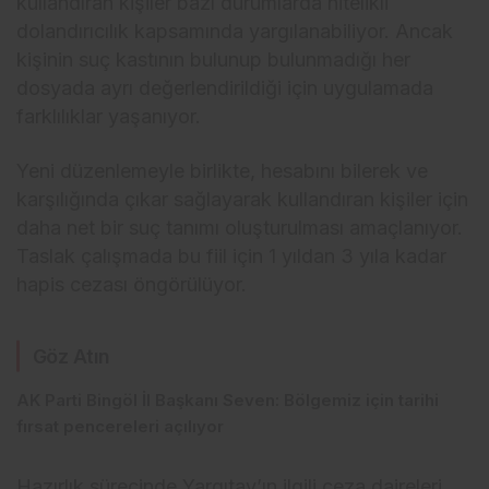
kullandıran kişiler bazı durumlarda nitelikli
dolandırıcılık kapsamında yargılanabiliyor. Ancak
kişinin suç kastının bulunup bulunmadığı her
dosyada ayrı değerlendirildiği için uygulamada
farklılıklar yaşanıyor.
Yeni düzenlemeyle birlikte, hesabını bilerek ve
karşılığında çıkar sağlayarak kullandıran kişiler için
daha net bir suç tanımı oluşturulması amaçlanıyor.
Taslak çalışmada bu fiil için 1 yıldan 3 yıla kadar
hapis cezası öngörülüyor.
Göz Atın
AK Parti Bingöl İl Başkanı Seven: Bölgemiz için tarihi
fırsat pencereleri açılıyor
Hazırlık sürecinde Yargıtay’ın ilgili ceza daireleri,