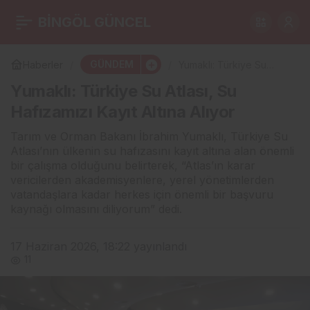
İBAN hesabını
BİNGÖL GÜNCEL
0
Paylaş
kullandıranlara yeni
GÜNDEM
Haberler
Yumaklı: Türkiye Su
Atlası, Su Hafızamızı
Yumaklı: Türkiye Su Atlası, Su
Kayıt Altına Alıyor
yaptırım hazırlığı: Hapis
Hafızamızı Kayıt Altına Alıyor
cezası gündemde
Tarım ve Orman Bakanı İbrahim Yumaklı, Türkiye Su
Atlası’nın ülkenin su hafızasını kayıt altına alan önemli
bir çalışma olduğunu belirterek, “Atlas’ın karar
vericilerden akademisyenlere, yerel yönetimlerden
vatandaşlara kadar herkes için önemli bir başvuru
kaynağı olmasını diliyorum” dedi.
17 Haziran 2026, 18:22
yayınlandı
11