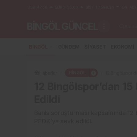
USD
47,58
EURO
55,00
BIST
13.599,26
GR. ALT
BİNGÖL GÜNCEL
Aramak
BİNGÖL
GÜNDEM
SİYASET
EKONOMİ
BİNGÖL
Haberler
12 Bingölspor’d
12 Bingölspor’dan 15 
Edildi
Bahis soruşturması kapsamında 12 Bi
PFDK’ya sevk edildi.