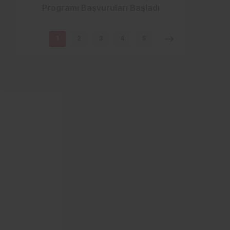
Programı Başvuruları Başladı
1
2
3
4
5