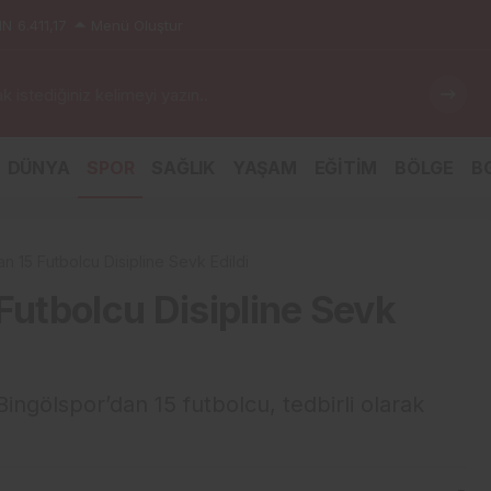
IN
6.411,17
Menü Oluştur
 istediğiniz kelimeyi yazın..
DÜNYA
SPOR
SAĞLIK
YAŞAM
EĞİTİM
BÖLGE
BG
an 15 Futbolcu Disipline Sevk Edildi
Futbolcu Disipline Sevk
ngölspor’dan 15 futbolcu, tedbirli olarak