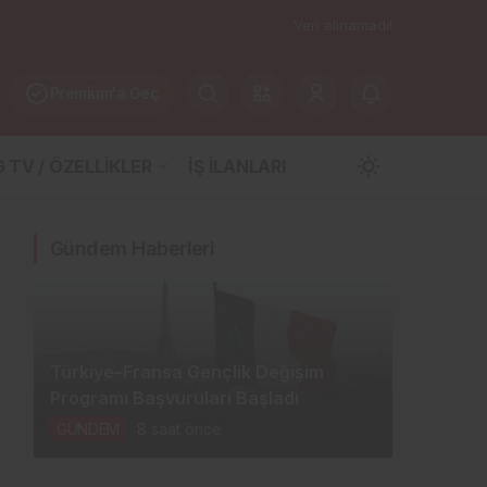
Veri alınamadı!
Premium'a Geç
 TV / ÖZELLİKLER
İŞ İLANLARI
Mod
değiştir
Gündem Haberleri
Gündüz Modu
Gündüz modunu seçin.
Türkiye–Fransa Gençlik Değişim
Programı Başvuruları Başladı
Gece Modu
GÜNDEM
8 saat önce
Gece modunu seçin.