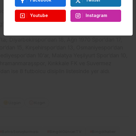
bolcu listede
Youtube
Instagram
den 27, 1. Lig’den 77, 2. Lig’den 282 ve 3. Lig’den
p’ta; Diyarbekirspor’dan 18, Ağrı 1970 Spor’dan 17,
or’dan 15, Kırşehirspor’dan 13, Osmaniyespor’dan
diyespor’dan 10’ar, Malatya Yeşilyurt Spor’dan 10,
ahramanmaraşspor, Kırıkkale FK ve Suvermez
n ise 8 futbolcu disiplin listesinde yer aldı.
Üzgün
Kızgın
#
BahisSoruşturması
#
BingölGüncelTV
#
Bingölhaber