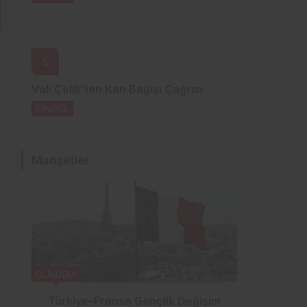
5
Vali Çelik’ten Kan Bağışı Çağrısı
BİNGÖL
1 gün önce
Manşetler
GÜNDEM
SPOR
Türkiye–Fransa Gençlik Değişim
Genç 