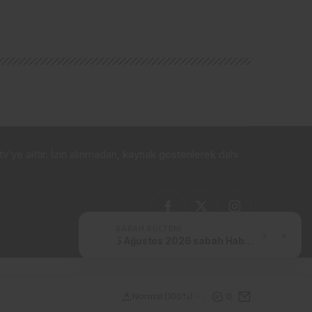
v’ye aittir. İzin alınmadan, kaynak gösterilerek dahi
SABAH BÜLTENI
5 Ağustos 2026 sabah Haber Bülteni
n siteler
·
Deneme bonusu
·
Güvenilir bahis siteleri
·
Casino
Normal (100%)
0