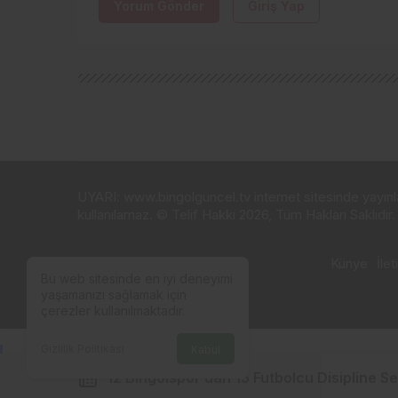
Yorum Gönder
Giriş Yap
UYARI: www.bingolguncel.tv internet sitesinde yayınlana
kullanılamaz. © Telif Hakkı 2026, Tüm Hakları Saklıdır.
Künye
İlet
Bu web sitesinde en iyi deneyimi
yaşamanızı sağlamak için
çerezler kullanılmaktadır.
Gizlilik Politikası
Kabul
Deneme bonusu güncel
·
primebahis giriş
·
Sloganbahis Giriş
12 Bingölspor’dan 15 Futbolcu Disipline Se
siteleri