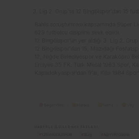
Lig 2. Grup’ta 12 Bingölspor’dan 15 fut
Bahis soruşturması kapsamında Süper Lig’
629 futbolcu disipline sevk edildi.
12 Bingölspor’un yer aldığı 3. Lig 2. Gru
12 Bingölspor’dan 15, Mazıdağı Fosfatsp
12, Niğde Belediyespor ve Karaköprü Bele
Erciyes 35 FK, Türk Metal 1963 Spor, K
Kapadokyaspor’dan 9’ar, Kilis 1984 Spor’da
Beğendim
Harika
Haha
Vay
HABERLE ILGILI DAHA FAZLASI
#
12BİNGÖLSPOR
#
3Lig
#
Ağrı1970Spor