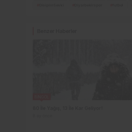
#
DisiplinSevki
#
Diyarbekirspor
#
futbol
Benzer Haberler
BİNGÖL
80 İle Yağış, 13 İle Kar Geliyor!
8 ay önce