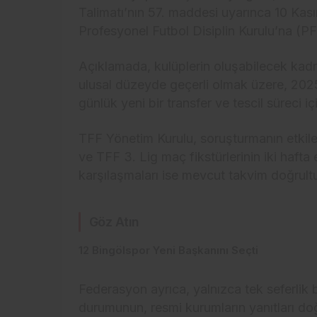
Talimatı’nın 57. maddesi uyarınca 10 Kası
Profesyonel Futbol Disiplin Kurulu’na (PFD
Açıklamada, kulüplerin oluşabilecek kadro
ulusal düzeyde geçerli olmak üzere, 202
günlük yeni bir transfer ve tescil süreci i
TFF Yönetim Kurulu, soruşturmanın etkile
ve TFF 3. Lig maç fikstürlerinin iki hafta
karşılaşmaları ise mevcut takvim doğrul
Göz Atın
12 Bingölspor Yeni Başkanını Seçti
Federasyon ayrıca, yalnızca tek seferlik 
durumunun, resmi kurumların yanıtları doğ