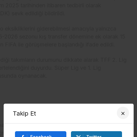
m 2025 tarihinden itibaren tedbirli olarak
K) sevk edildiği bildirildi.
 eksikliklerini giderebilmesi amacıyla yalnızca
5-2026 sezonu kış transfer dönemine ek olarak 15
çin FIFA ile görüşmelere başlandığı ifade edildi.
diği takımların durumunu dikkate alarak TFF 2. Lig
 ertelendiğini duyurdu. Süper Lig ve 1. Lig
tusunda oynanacak.
Takip Et
bahis işlemi tespit edilen 47 futbolcunun
rultusunda yeniden değerlendirileceğini açıkladı.
Facebook
Twitter