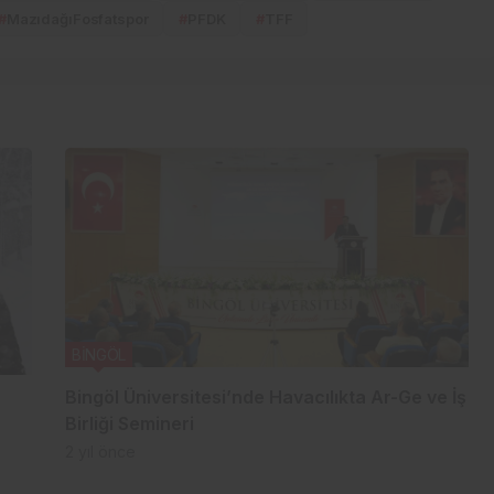
#
MazıdağıFosfatspor
#
PFDK
#
TFF
BİNGÖL
Bingöl Üniversitesi’nde Havacılıkta Ar-Ge ve İş
Birliği Semineri
2 yıl önce