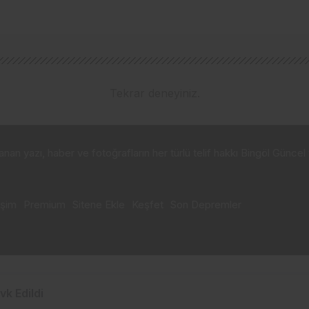
Tekrar deneyiniz.
n yazı, haber ve fotoğrafların her türlü telif hakkı Bingöl Güncel t
işim
Premium
Sitene Ekle
Keşfet
Son Depremler
·
Bonus veren siteler
·
primebahis resmi giris
·
Deneme bonusu vere
vk Edildi