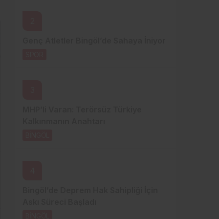
Sistem Modu
2
Sistem modunu seçin.
Genç Atletler Bingöl’de Sahaya İniyor
SPOR
9 saat önce
3
MHP’li Varan: Terörsüz Türkiye
Kalkınmanın Anahtarı
BİNGÖL
9 saat önce
4
Bingöl’de Deprem Hak Sahipliği İçin
Askı Süreci Başladı
BİNGÖL
13 saat önce