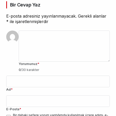
Bir Cevap Yaz
E-posta adresiniz yayınlanmayacak.
Gerekli alanlar
*
ile işaretlenmişlerdir
Yorumunuz
*
0
/30 karakter
Ad
*
E-Posta
*
Bir dahaki sefere yorum yaptığımda kullanılmak üzere adımı, e-