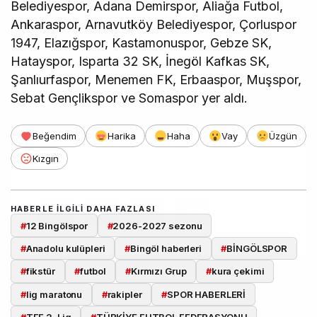
Belediyespor, Adana Demirspor, Aliağa Futbol,
Ankaraspor, Arnavutköy Belediyespor, Çorluspor
1947, Elazığspor, Kastamonuspor, Gebze SK,
Hatayspor, Isparta 32 SK, İnegöl Kafkas SK,
Şanlıurfaspor, Menemen FK, Erbaaspor, Muşspor,
Sebat Gençlikspor ve Somaspor yer aldı.
Beğendim
Harika
Haha
Vay
Üzgün
Kızgın
HABERLE ILGILI DAHA FAZLASI
#
12 Bingölspor
#
2026-2027 sezonu
#
Anadolu kulüpleri
#
Bingöl haberleri
#
BİNGÖLSPOR
#
fikstür
#
futbol
#
Kırmızı Grup
#
kura çekimi
#
lig maratonu
#
rakipler
#
SPOR HABERLERİ