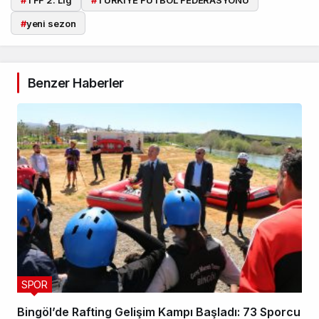
#
TFF 2. Lig
#
TÜRKİYE FUTBOL FEDERASYONU
#
yeni sezon
Benzer Haberler
Takip Et
SPOR
Bingöl’de Rafting Gelişim Kampı Başladı: 73 Sporcu