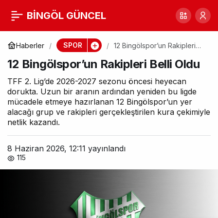
12 Bingölspor’un
BİNGÖL GÜNCEL
0
Rakipleri Belli Oldu
SPOR
Haberler
12 Bingölspor’un Rakipleri
Belli Oldu
12 Bingölspor’un Rakipleri Belli Oldu
TFF 2. Lig’de 2026-2027 sezonu öncesi heyecan
dorukta. Uzun bir aranın ardından yeniden bu ligde
mücadele etmeye hazırlanan 12 Bingölspor’un yer
alacağı grup ve rakipleri gerçekleştirilen kura çekimiyle
netlik kazandı.
8 Haziran 2026, 12:11
yayınlandı
115