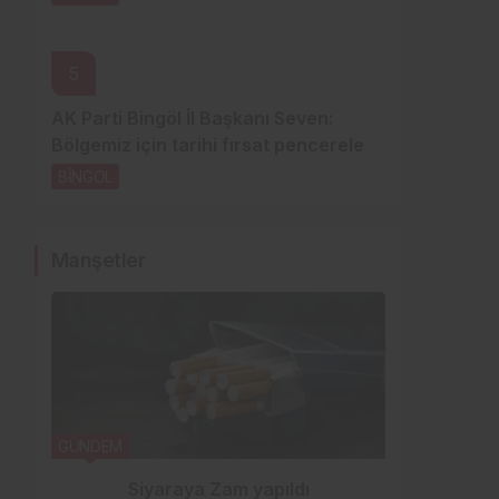
5
AK Parti Bingöl İl Başkanı Seven:
Bölgemiz için tarihi fırsat pencereleri
açılıyor
BİNGÖL
1 gün önce
Manşetler
GÜNDEM
YEDİSU H
Siyaraya Zam yapıldı
Özb