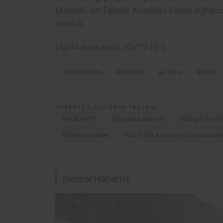
Mesleki ve Teknik Anadolu Lisesi öğrencile
denildi.
[ilgiliMakale icerik_id=”1345″]
Beğendim
Harika
Haha
Vay
HABERLE ILGILI DAHA FAZLASI
#
ALMANYA
#
Bingöl haberleri
#
Bingöl İl mi
#
Sadece haber
#
Üç hafta Almanya'da staj gör
Benzer Haberler