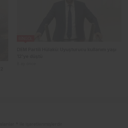
BİNGÖL
DEM Partili Hülakü: Uyuşturucu kullanım yaşı
12’ye düştü
8 ay önce
 2
 alanlar
*
ile işaretlenmişlerdir