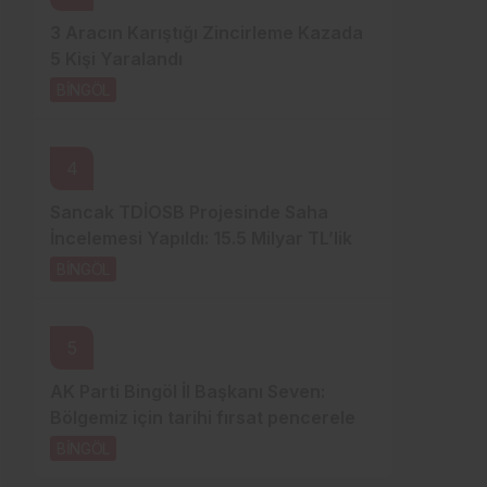
3 Aracın Karıştığı Zincirleme Kazada
5 Kişi Yaralandı
BİNGÖL
1 gün önce
4
Sancak TDİOSB Projesinde Saha
İncelemesi Yapıldı: 15.5 Milyar TL’lik
Dev Yatırım
BİNGÖL
1 gün önce
5
AK Parti Bingöl İl Başkanı Seven:
Bölgemiz için tarihi fırsat pencereleri
açılıyor
BİNGÖL
1 gün önce