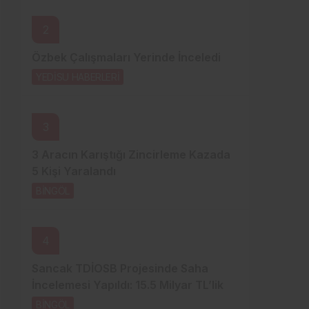
Sistem Modu
2
Sistem modunu seçin.
Özbek Çalışmaları Yerinde İnceledi
YEDİSU HABERLERİ
5 saat önce
3
3 Aracın Karıştığı Zincirleme Kazada
5 Kişi Yaralandı
BİNGÖL
1 gün önce
4
Sancak TDİOSB Projesinde Saha
İncelemesi Yapıldı: 15.5 Milyar TL’lik
Dev Yatırım
BİNGÖL
1 gün önce