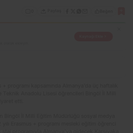
Paylaş
0
Beğen
Kaynağı Ekle
k olarak ekleyin.
s + programı kapsamında Almanya’da üç haftalık
Teknik Anadolu Lisesi öğrencileri Bingöl İl Milli
aret etti.
kin Bingöl İl Milli Eğitim Müdürlüğü sosyal medya
 yılı Erasmus + programı mesleki eğitim öğrenci
lık staj programıyla Almanya’ya gidecek Karşıyaka