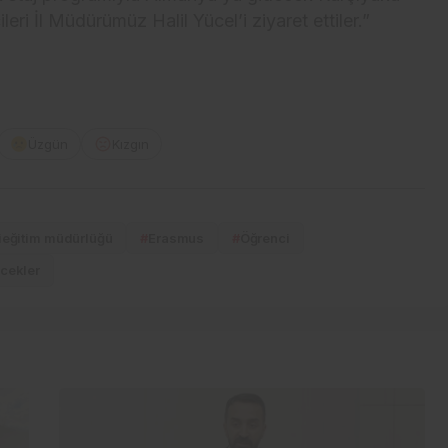
ri İl Müdürümüz Halil Yücel’i ziyaret ettiler.”
Üzgün
Kızgın
llieğitim müdürlüğü
#
Erasmus
#
Öğrenci
ecekler