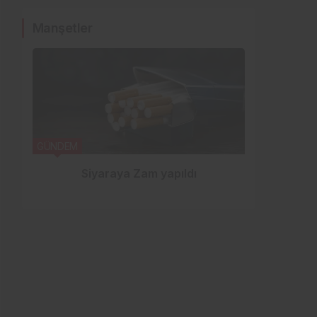
Manşetler
GÜNDEM
YEDİSU
Siyaraya Zam yapıldı
Ö