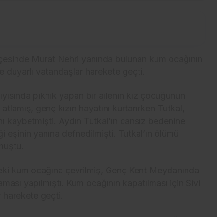
lçesinde Murat Nehri yanında bulunan kum ocağının
ve duyarlı vatandaşlar harekete geçti.
ıyısında piknik yapan bir ailenin kız çocuğunun
atlamış, genç kızın hayatını kurtarırken Tutkal,
nı kaybetmişti. Aydın Tutkal’ın cansız bedenine
ği eşinin yanına defnedilmişti. Tutkal’ın ölümü
ğmuştu.
deki kum ocağına çevrilmiş, Genç Kent Meydanında
ması yapılmıştı. Kum ocağının kapatılması için Sivil
 harekete geçti.