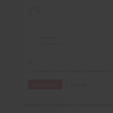
Yorumunuz
*
0
/30 karakter
Ad
*
Bir dahaki sefere yorum yaptığımda kullanılmak üzere
Yorum Gönder
Giriş Yap