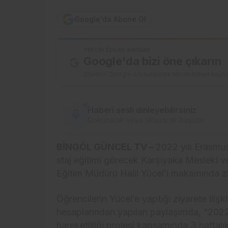
Google'da Abone Ol
TERCIH EDILEN KAYNAK
Google'da bizi öne çıkarın
Sitemizi Google aramalarında tercih edilen kayna
Haberi sesli dinleyebilirsiniz
Dokunarak veya tıklayarak başlatın
BİNGÖL GÜNCEL TV –
2022 yılı Erasmu
staj eğitimi görecek Karşıyaka Mesleki ve 
Eğitim Müdürü Halil Yücel’i makamında ziy
Öğrencilerin Yücel’e yaptığı ziyarete iliş
hesaplarından yapılan paylaşımda, “2022
hareketliliği projesi kapsamında 3 hafta