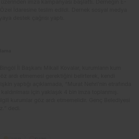
 üzerinden imza kampanyası başlattı. Derneğin E-
 İl Özel İdaresine teslim edildi. Dernek sosyal medya
yaya destek çağrısı yaptı.
ıklama
ngöl İl Başkanı Mikail Kovalar, kurumların kum
göz ardı etmemesi gerektiğini belirterek, kendi
şkin yaptığı açıklamada, “Murat Nehri’nin etrafında
kaldırılması için yaklaşık 4 bin imza toplanmış.
lgili kurumlar göz ardı etmemelidir. Genç Belediyesi
.” dedi.
Üzgün
Kızgın