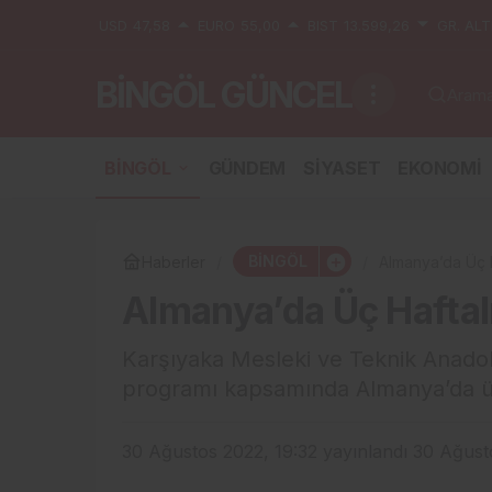
USD
47,58
EURO
55,00
BIST
13.599,26
GR. ALT
BİNGÖL GÜNCEL
Aramak
BİNGÖL
GÜNDEM
SİYASET
EKONOMİ
BİNGÖL
Haberler
Almanya’da Üç H
Almanya’da Üç Haftal
Karşıyaka Mesleki ve Teknik Anadolu
programı kapsamında Almanya’da üç 
30 Ağustos 2022, 19:32
yayınlandı
30 Ağust