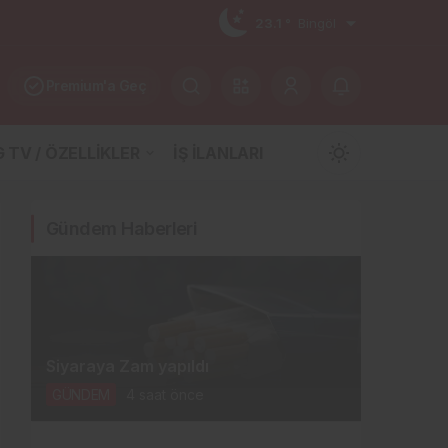
23.1 °
Bingöl
Premium'a Geç
 TV / ÖZELLİKLER
İŞ İLANLARI
Mod
değiştir
Gündem Haberleri
Gündüz Modu
Gündüz modunu seçin.
Siyaraya Zam yapıldı
Gece Modu
GÜNDEM
4 saat önce
Gece modunu seçin.