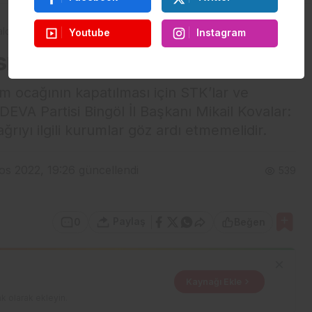
ldırılsın Kampanyası
Youtube
Instagram
lsın Kampanyası
 ocağının kapatılması için STK’lar ve
DEVA Partisi Bingöl İl Başkanı Mikail Kovalar:
ıyı ilgili kurumlar göz ardı etmemelidir.
os 2022, 19:26
güncellendi
539
Paylaş
0
Beğen
Kaynağı Ekle
k olarak ekleyin.