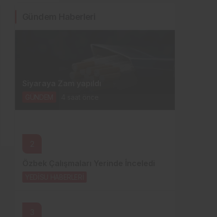
Gündem Haberleri
Siyaraya Zam yapıldı
GÜNDEM
4 saat önce
2
Özbek Çalışmaları Yerinde İnceledi
YEDİSU HABERLERİ
5 saat önce
3