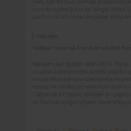
Genç İçin Bir Saat Derneği sosyal medya
İmza ile topladığı imzalar Bingöl Valiliği
platformları üzerinden başlatılan kampan
Göz Atın
Valilikten Tartışmalı Arazi İhalesiyle İlgili Aç
Kampanyaya destek veren DEVA Partisi Bi
ocağının kapatılmasına yönelik çağrıları 
sosyal medya hesabı üzerinden konuya ili
kurulan ve tehlike arz eden kum ocakları, 
Toplumsal bir talebe dönüşen bu çağrıyı i
ve Kaymakamlığını göreve davet ediyoruz
Beğendim
Harika
Haha
Vay