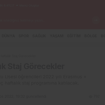
IN
6.411,17
Menü Oluştur
 istediğiniz kelimeyi yazın..
DÜNYA
SPOR
SAĞLIK
YAŞAM
EĞİTİM
BÖLGE
BG
aftalık Staj Görecekler
ık Staj Görecekler
 Lisesi öğrencileri 2022 yılı Erasmus +
haftalık staj programına katılacak.
os 2022, 19:32
güncellendi
792