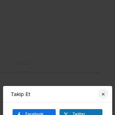
E-Posta
*
 adımı, e-posta adresimi ve web site adresimi bu tarayıcıya kaydet.
Takip Et
Facebook
Twitter