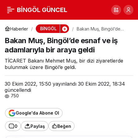
Bakan Muş, Bingöl’de
BİNGÖL GÜNCEL
0
Paylaş
esnaf ve iş adamlarıyla
BİNGÖL
Haberler
Bakan Muş, Bingöl’de
esnaf ve iş adamlarıyla bir
Bakan Muş, Bingöl’de esnaf ve iş
araya geldi
bir araya geldi
adamlarıyla bir araya geldi
TİCARET Bakanı Mehmet Muş, bir dizi ziyaretlerde
bulunmak üzere Bingöl’e geldi.
30 Ekim 2022, 15:50
yayınlandı
30 Ekim 2022, 18:34
güncellendi
750
Google'da Abone Ol
0
Paylaş
Beğen