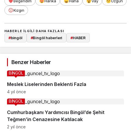
Beğendim
Harika
Haha
Vay
Üzgün
Kızgın
HABERLE ILGILI DAHA FAZLASI
#
bingöl
#
Bingöl haberleri
#
HABER
Benzer Haberler
BİNGÖL
Meslek Liselerinden Beklenti Fazla
4 yıl önce
BİNGÖL
Cumhurbaşkanı Yardımcısı Bingöl’de Şehit
Teğmen’in Cenazesine Katılacak
2 yıl önce