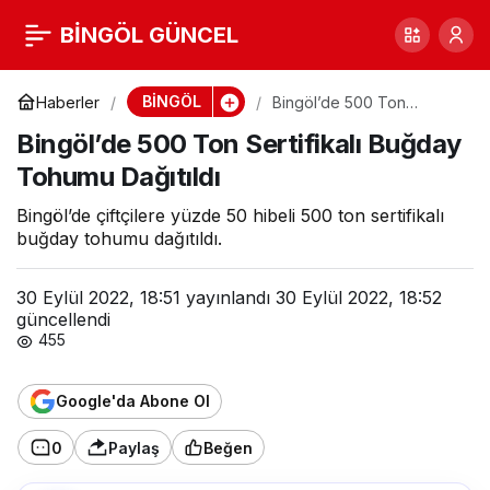
Bingöl’de 500 Ton
BİNGÖL GÜNCEL
0
Paylaş
Sertifikalı Buğday
BİNGÖL
Haberler
Bingöl’de 500 Ton
Sertifikalı Buğday Tohumu
Bingöl’de 500 Ton Sertifikalı Buğday
Dağıtıldı
Tohumu Dağıtıldı
Tohumu Dağıtıldı
Bingöl’de çiftçilere yüzde 50 hibeli 500 ton sertifikalı
buğday tohumu dağıtıldı.
30 Eylül 2022, 18:51
yayınlandı
30 Eylül 2022, 18:52
güncellendi
455
Google'da Abone Ol
0
Paylaş
Beğen