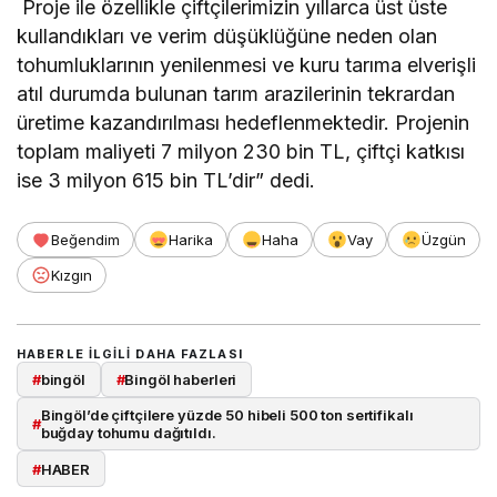
Proje ile özellikle çiftçilerimizin yıllarca üst üste
kullandıkları ve verim düşüklüğüne neden olan
tohumluklarının yenilenmesi ve kuru tarıma elverişli
atıl durumda bulunan tarım arazilerinin tekrardan
üretime kazandırılması hedeflenmektedir. Projenin
toplam maliyeti 7 milyon 230 bin TL, çiftçi katkısı
ise 3 milyon 615 bin TL’dir” dedi.
Beğendim
Harika
Haha
Vay
Üzgün
Kızgın
HABERLE ILGILI DAHA FAZLASI
#
bingöl
#
Bingöl haberleri
Bingöl’de çiftçilere yüzde 50 hibeli 500 ton sertifikalı
#
buğday tohumu dağıtıldı.
#
HABER