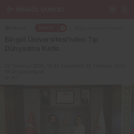
252 Konteynerlik Geçici
BİNGÖL GÜNCEL
0
Paylaş
Barınma Alanı Kuruluyor
BİNGÖL
Haberler
Bingöl Üniversitesi’nden
Tıp Dünyasına Katkı
Bingöl Üniversitesi’nden Tıp
Dünyasına Katkı
29 Temmuz 2025, 19:45
yayınlandı
29 Temmuz 2025,
19:45
güncellendi
382