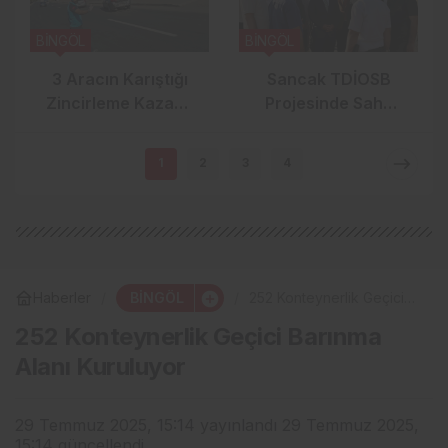
BİNGÖL
BİNGÖL
3 Aracın Karıştığı
Sancak TDİOSB
Zincirleme Kazada
Projesinde Saha
5 Kişi Yaralandı
İncelemesi Yapıldı:
15.5 Milyar TL’lik
1
2
3
4
Dev Yatırım
BİNGÖL
Haberler
252 Konteynerlik Geçici
Barınma Alanı Kuruluyor
252 Konteynerlik Geçici Barınma
Alanı Kuruluyor
29 Temmuz 2025, 15:14
yayınlandı
29 Temmuz 2025,
15:14
güncellendi