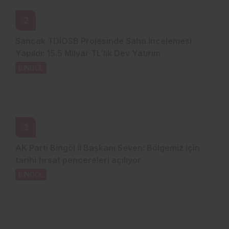
2
Sancak TDİOSB Projesinde Saha İncelemesi
Yapıldı: 15.5 Milyar TL’lik Dev Yatırım
BİNGÖL
19 saat önce
3
AK Parti Bingöl İl Başkanı Seven: Bölgemiz için
tarihi fırsat pencereleri açılıyor
BİNGÖL
20 saat önce