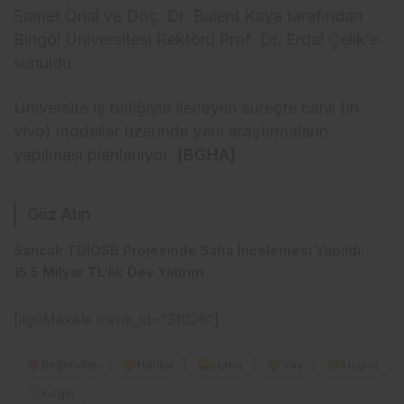
Samet Önal ve Doç. Dr. Bülent Kaya tarafından
Bingöl Üniversitesi Rektörü Prof. Dr. Erdal Çelik’e
sunuldu.
Üniversite iş birliğiyle ilerleyen süreçte canlı (in
vivo) modeller üzerinde yeni araştırmaların
yapılması planlanıyor.
[BGHA]
Göz Atın
Sancak TDİOSB Projesinde Saha İncelemesi Yapıldı:
15.5 Milyar TL’lik Dev Yatırım
[ilgiliMakale icerik_id=”31026″]
Beğendim
Harika
Haha
Vay
Üzgün
Kızgın