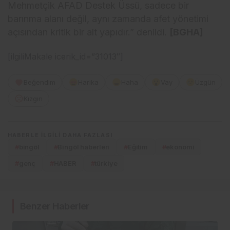
Mehmetçik AFAD Destek Üssü, sadece bir
barınma alanı değil, aynı zamanda afet yönetimi
açısından kritik bir alt yapıdır.” denildi.
[BGHA]
[ilgiliMakale icerik_id=”31013″]
Beğendim
Harika
Haha
Vay
Üzgün
Kızgın
HABERLE ILGILI DAHA FAZLASI
#
bingöl
#
Bingöl haberleri
#
Eğitim
#
ekonomi
#
genç
#
HABER
#
türkiye
Benzer Haberler