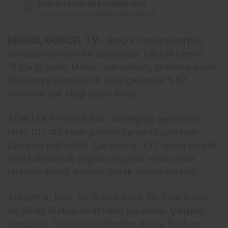
Haberi sesli dinleyebilirsiniz
Dokunarak veya tıklayarak başlatın
BİNGÖL GÜNCEL TV –
Bingöl Üniversitesi’nde
yürütülen bilimsel bir çalışmada, bitkisel içerikli
“Tijda Organic Midex” adlı ürünün, prostat kanseri
hücrelerini yalnızca 48 saat içerisinde %87
oranında yok ettiği tespit edildi.
TÜBİTAK-TEYDEB 1507 desteğiyle geliştirilen
ürün, DU 145 insan prostat kanseri hücre hattı
üzerinde test edildi. Çalışmada, XTT hücre canlılık
testi kullanılarak yapılan ölçümler sonucunda
ürünün etkinliği bilimsel olarak ortaya konuldu.
Araştırma; Doç. Dr. Bülent Kaya, Dr. Esra Balkis
ve Simay Bürkük tarafından yürütüldü. Çalışma
sonuçları, Tijda Group Yönetim Kurulu Başkanı