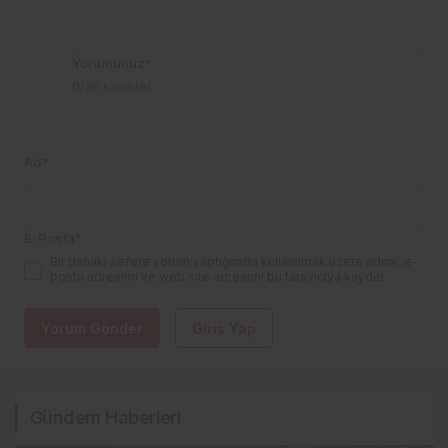
Yorumunuz
*
0
/30 karakter
Ad
*
E-Posta
*
Bir dahaki sefere yorum yaptığımda kullanılmak üzere adımı, e-
posta adresimi ve web site adresimi bu tarayıcıya kaydet.
Yorum Gönder
Giriş Yap
Gündem Haberleri