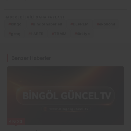
HABERLE ILGILI DAHA FAZLASI
#
bingöl
#
Bingöl haberleri
#
DEPREM
#
ekonomi
#
genç
#
HABER
#
TBMM
#
türkiye
Benzer Haberler
BİNGÖL