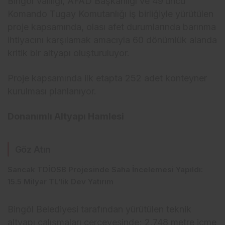
Bingöl Valiliği, AFAD Başkanlığı ve 49’uncu
Komando Tugay Komutanlığı iş birliğiyle yürütülen
proje kapsamında, olası afet durumlarında barınma
ihtiyacını karşılamak amacıyla 60 dönümlük alanda
kritik bir altyapı oluşturuluyor.
Proje kapsamında ilk etapta 252 adet konteyner
kurulması planlanıyor.
Donanımlı Altyapı Hamlesi
Göz Atın
Sancak TDİOSB Projesinde Saha İncelemesi Yapıldı:
15.5 Milyar TL’lik Dev Yatırım
Bingöl Belediyesi tarafından yürütülen teknik
altyapı çalışmaları çerçevesinde; 2.748 metre içme