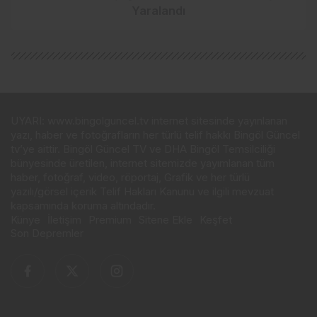
Yaralandı
UYARI: www.bingolguncel.tv internet sitesinde yayınlanan
yazı, haber ve fotoğrafların her türlü telif hakkı Bingöl Güncel
tv’ye aittir. Bingöl Güncel TV ve DHA Bingöl Temsilciliği
bünyesinde üretilen, internet sitemizde yayımlanan tüm
haber, fotoğraf, video, röportaj, Grafik ve her türlü
yazılı/görsel içerik Telif Hakları Kanunu ve ilgili mevzuat
kapsamında koruma altındadır.
Künye
İletişim
Premium
Sitene Ekle
Keşfet
Son Depremler