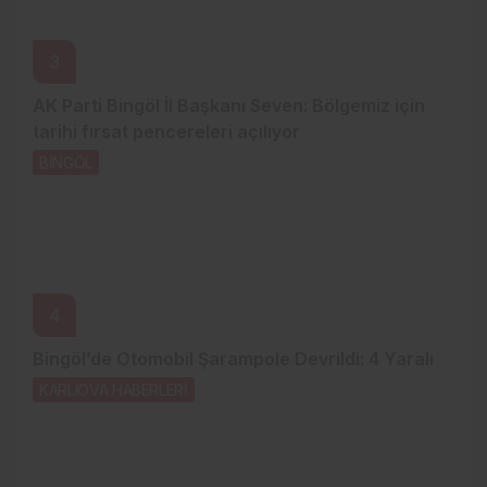
3
AK Parti Bingöl İl Başkanı Seven: Bölgemiz için
tarihi fırsat pencereleri açılıyor
BİNGÖL
20 saat önce
4
Bingöl’de Otomobil Şarampole Devrildi: 4 Yaralı
KARLIOVA HABERLERİ
21 saat önce