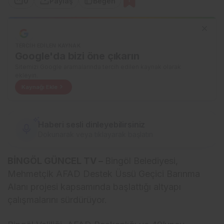
0
Paylaş
Beğen
TERCIH EDILEN KAYNAK
Google'da bizi öne çıkarın
Sitemizi Google aramalarında tercih edilen kaynak olarak
ekleyin.
Kaynağı Ekle
Haberi sesli dinleyebilirsiniz
Dokunarak veya tıklayarak başlatın
BİNGÖL GÜNCEL TV –
Bingöl Belediyesi,
Mehmetçik AFAD Destek Üssü Geçici Barınma
Alanı projesi kapsamında başlattığı altyapı
çalışmalarını sürdürüyor.