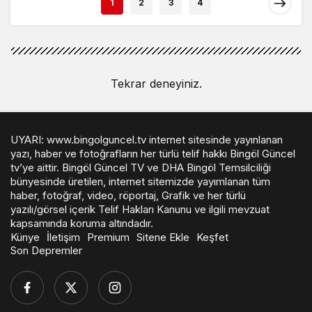
1
2
3
4
Tekrar deneyiniz.
UYARI: www.bingolguncel.tv internet sitesinde yayınlanan
yazı, haber ve fotoğrafların her türlü telif hakkı Bingöl Güncel
tv’ye aittir. Bingöl Güncel TV ve DHA Bingöl Temsilciliği
bünyesinde üretilen, internet sitemizde yayımlanan tüm
haber, fotoğraf, video, röportaj, Grafik ve her türlü
yazılı/görsel içerik Telif Hakları Kanunu ve ilgili mevzuat
kapsamında koruma altındadır.
Künye
İletişim
Premium
Sitene Ekle
Keşfet
Son Depremler