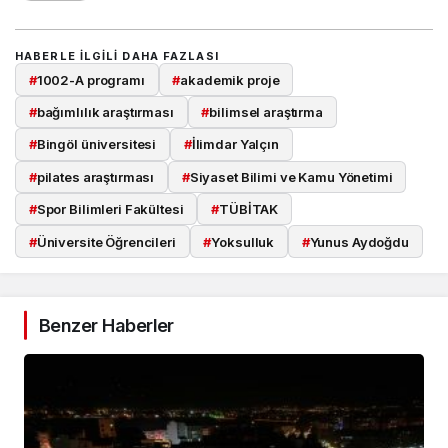
HABERLE ILGILI DAHA FAZLASI
#
1002-A programı
#
akademik proje
#
bağımlılık araştırması
#
bilimsel araştırma
#
Bingöl üniversitesi
#
İlimdar Yalçın
#
pilates araştırması
#
Siyaset Bilimi ve Kamu Yönetimi
#
Spor Bilimleri Fakültesi
#
TÜBİTAK
Takip Et
#
Üniversite Öğrencileri
#
Yoksulluk
#
Yunus Aydoğdu
Benzer Haberler