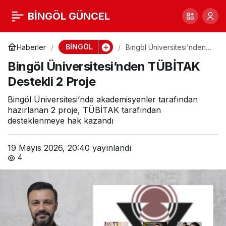
Bingöl Üniversitesi’nden
BİNGÖL GÜNCEL
0
TÜBİTAK Destekli 2
BİNGÖL
Haberler
Bingöl Üniversitesi’nden
TÜBİTAK Destekli 2 Proje
Bingöl Üniversitesi’nden TÜBİTAK
Proje
Destekli 2 Proje
Bingöl Üniversitesi’nde akademisyenler tarafından
hazırlanan 2 proje, TÜBİTAK tarafından
desteklenmeye hak kazandı
19 Mayıs 2026, 20:40
yayınlandı
4