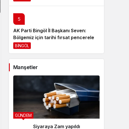
5
AK Parti Bingöl İl Başkanı Seven:
Bölgemiz için tarihi fırsat pencereleri
açılıyor
BİNGÖL
2 gün önce
Manşetler
GÜNDEM
YEDİSU H
Siyaraya Zam yapıldı
Özb