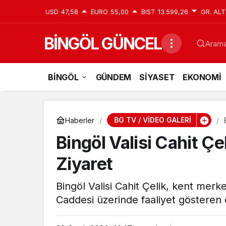
USD
47,58
EURO
55,00
BIST
13.599,26
GR. ALT
BİNGÖL GÜNCEL
Aramak
BİNGÖL
GÜNDEM
SİYASET
EKONOMİ
BG TV / VİDEO GALERİ
Haberler
Bingöl Valisi Cahit Ç
Ziyaret
Bingöl Valisi Cahit Çelik, kent merk
Caddesi üzerinde faaliyet gösteren e