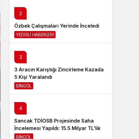
Sistem Modu
2
Sistem modunu seçin.
Özbek Çalışmaları Yerinde İnceledi
YEDİSU HABERLERİ
1 gün önce
3
3 Aracın Karıştığı Zincirleme Kazada
5 Kişi Yaralandı
BİNGÖL
2 gün önce
4
Sancak TDİOSB Projesinde Saha
İncelemesi Yapıldı: 15.5 Milyar TL’lik
Dev Yatırım
BİNGÖL
2 gün önce