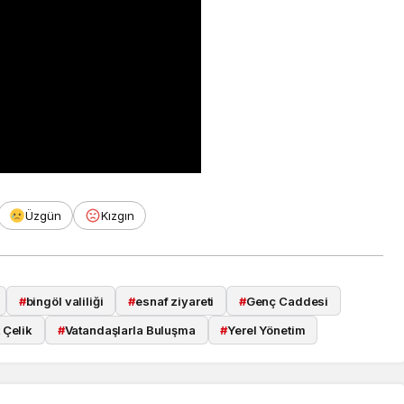
Takip Et
Facebook
Twitter
Youtube
Instagram
Üzgün
Kızgın
#
bingöl valiliği
#
esnaf ziyareti
#
Genç Caddesi
t Çelik
#
Vatandaşlarla Buluşma
#
Yerel Yönetim