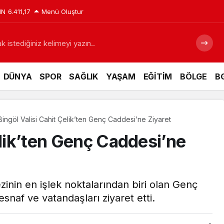
IN
6.411,17
Menü Oluştur
 istediğiniz kelimeyi yazın..
DÜNYA
SPOR
SAĞLIK
YAŞAM
EĞİTİM
BÖLGE
BG
Bingöl Valisi Cahit Çelik’ten Genç Caddesi’ne Ziyaret
elik’ten Genç Caddesi’ne
ezinin en işlek noktalarından biri olan Genç
snaf ve vatandaşları ziyaret etti.