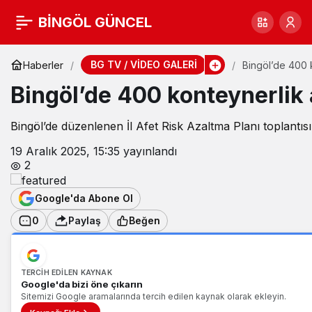
BİNGÖL GÜNCEL
BG TV / VİDEO GALERİ
Haberler
Bingöl’de 400 
Bingöl’de 400 konteynerlik
Bingöl’de düzenlenen İl Afet Risk Azaltma Planı toplantısı
19 Aralık 2025, 15:35
yayınlandı
2
Google'da Abone Ol
0
Paylaş
Beğen
TERCIH EDILEN KAYNAK
Google'da bizi öne çıkarın
Sitemizi Google aramalarında tercih edilen kaynak olarak ekleyin.