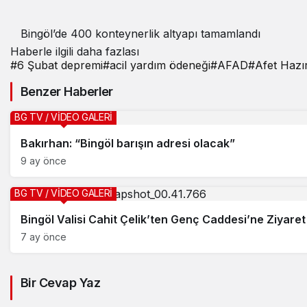
Bingöl’de 400 konteynerlik altyapı tamamlandı
Haberle ilgili daha fazlası
#
6 Şubat depremi
#
acil yardım ödeneği
#
AFAD
#
Afet Hazır
Benzer Haberler
BG TV / VİDEO GALERİ
Bakırhan: “Bingöl barışın adresi olacak”
9 ay önce
BG TV / VİDEO GALERİ
Bingöl Valisi Cahit Çelik’ten Genç Caddesi’ne Ziyaret
7 ay önce
Bir Cevap Yaz