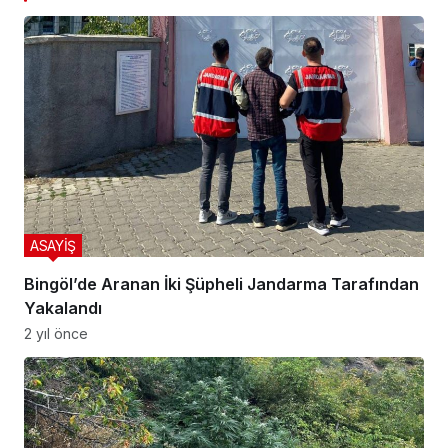
ASAYİŞ
Bingöl’de Aranan İki Şüpheli Jandarma Tarafından
Yakalandı
2 yıl önce