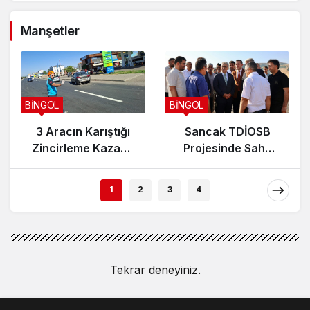
Manşetler
BİNGÖL
BİNGÖL
3 Aracın Karıştığı
Sancak TDİOSB
Zincirleme Kazada
Projesinde Saha
5 Kişi Yaralandı
İncelemesi Yapıldı:
15.5 Milyar TL’lik
1
2
3
4
Dev Yatırım
Tekrar deneyiniz.