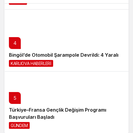
BİNGÖL
12 saat önce
4
Bingöl’de Otomobil Şarampole Devrildi: 4 Yaralı
KARLIOVA HABERLERİ
13 saat önce
5
Türkiye–Fransa Gençlik Değişim Programı
Başvuruları Başladı
GÜNDEM
1 gün önce