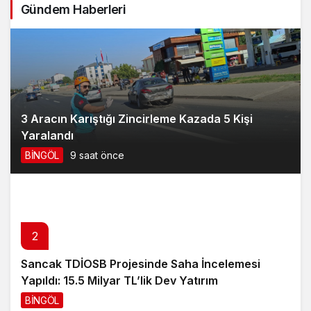
Gündem Haberleri
3 Aracın Karıştığı Zincirleme Kazada 5 Kişi
Yaralandı
BİNGÖL
9 saat önce
2
3
Sancak TDİOSB Projesinde Saha İncelemesi
AK Parti Bingöl İl Başkanı Seven: Bölgemiz için
Yapıldı: 15.5 Milyar TL’lik Dev Yatırım
tarihi fırsat pencereleri açılıyor
BİNGÖL
11 saat önce