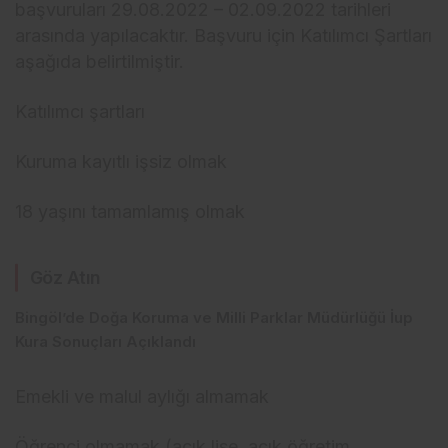
başvuruları 29.08.2022 – 02.09.2022 tarihleri
arasında yapılacaktır. Başvuru için Katılımcı Şartları
aşağıda belirtilmiştir.
Katılımcı şartları
Kuruma kayıtlı işsiz olmak
18 yaşını tamamlamış olmak
Göz Atın
Bingöl’de Doğa Koruma ve Milli Parklar Müdürlüğü İup
Kura Sonuçları Açıklandı
Emekli ve malul aylığı almamak
Öğrenci olmamak (açık lise, açık öğretim