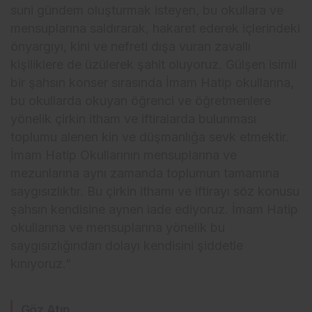
suni gündem oluşturmak isteyen, bu okullara ve
mensuplarına saldırarak, hakaret ederek içlerindeki
önyargıyı, kini ve nefreti dışa vuran zavallı
kişiliklere de üzülerek şahit oluyoruz. Gülşen isimli
bir şahsın konser sırasında İmam Hatip okullarına,
bu okullarda okuyan öğrenci ve öğretmenlere
yönelik çirkin itham ve iftiralarda bulunması
toplumu alenen kin ve düşmanlığa sevk etmektir.
İmam Hatip Okullarının mensuplarına ve
mezunlarına aynı zamanda toplumun tamamına
saygısızlıktır. Bu çirkin ithamı ve iftirayı söz konusu
şahsın kendisine aynen iade ediyoruz. İmam Hatip
okullarına ve mensuplarına yönelik bu
saygısızlığından dolayı kendisini şiddetle
kınıyoruz.”
Göz Atın