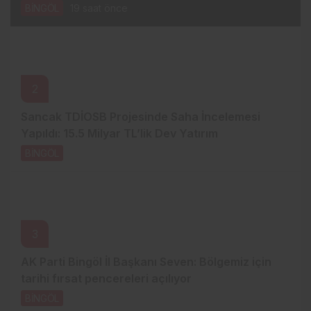
BİNGÖL
19 saat önce
2
Sancak TDİOSB Projesinde Saha İncelemesi
Yapıldı: 15.5 Milyar TL’lik Dev Yatırım
BİNGÖL
20 saat önce
3
AK Parti Bingöl İl Başkanı Seven: Bölgemiz için
tarihi fırsat pencereleri açılıyor
BİNGÖL
22 saat önce