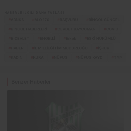
HABERLE ILGILI DAHA FAZLASI
#
ADNKS
#
ALO 170
#
BAŞVURU
#
BİNGÖL GÜNCEL
#
BİNGÖL HABERLERİ
#
CEVDET BAYCUMAN
#
COVİD
#
E-DEVLET
#
ENGELLİ
#
Erkek
#
ESKİ HÜKÜMLÜ
#
HABER
#
İL MİLLİEĞİTİM MÜDÜRLÜĞÜ
#
İŞKUR
#
KADIN
#
KURA
#
NÜFUS
#
NÜFUS KAYDI
#
TYP
Benzer Haberler