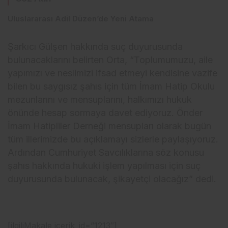
Uluslararası Adil Düzen’de Yeni Atama
Şarkıcı Gülşen hakkında suç duyurusunda
bulunacaklarını belirten Orta, “Toplumumuzu, aile
yapımızı ve neslimizi ifsad etmeyi kendisine vazife
bilen bu saygısız şahıs için tüm İmam Hatip Okulu
mezunlarını ve mensuplarını, halkımızı hukuk
önünde hesap sormaya davet ediyoruz. Önder
İmam Hatipliler Derneği mensupları olarak bugün
tüm illerimizde bu açıklamayı sizlerle paylaşıyoruz.
Ardından Cumhuriyet Savcılıklarına söz konusu
şahıs hakkında hukuki işlem yapılması için suç
duyurusunda bulunacak, şikayetçi olacağız” dedi.
[ilgiliMakale icerik_id=”1213″]