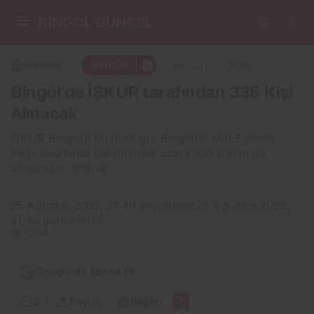
Bingöl’den Şarkıcı
BİNGÖL GÜNCEL
0
Paylaş
Gülşen’e Tepki
BİNGÖL
Haberler
Bingöl’de İŞKUR
tarafından 335 Kişi
Bingöl’de İŞKUR tarafından 335 Kişi
Alınacak
Alınacak
İŞKUR Bingöl İl Müdürlüğü, Bingöl’de Milli Eğitim’e
bağlı okullarda çalıştırılmak üzere 335 kişinin işe
alınacağını bildirdi.
25 Ağustos 2022, 21:40
yayınlandı
25 Ağustos 2022,
21:40
güncellendi
1.364
Google'da Abone Ol
0
Paylaş
Beğen