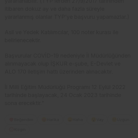
yararlanabilir. (TYP’lerden 27/9/2017 tarihinden
itibaren dokuz ay ve daha fazla süreyle
yararlanmış olanlar TYP’ye başvuru yapamazlar.)
Asil ve Yedek Katılımcılar, 100 noter kurası ile
belirlenecektir.
Başvurular COVİD-19 nedeniyle İl Müdürlüğünden
alınmayacak olup İŞKUR e-şube, E-Devlet ve
ALO 170 iletişim hattı üzerinden alınacaktır.
İl Milli Eğitim Müdürlüğü Programı 12 Eylül 2022
tarihinde başlayacak, 24 Ocak 2023 tarihinde
sona erecektir.”
Beğendim
Harika
Haha
Vay
Üzgün
Kızgın