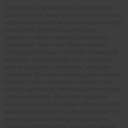
“İmam Hatip Okulları bugünkü haliyle bundan 71
yıl; isim ve içerik olarak ise 109 yıl önce ülkemizin
eğitim hayatına zenginlik katan ve özgün bir eğitim
modeli olarak geçmişten bugüne kadar
milyonlarca öğrenci yetiştiren gözbebeğimiz
okullarımızdır. İmam Hatip Okulları ülkemizin
gelişmesine katkı sunan, milli birlik ve beraberliği
önceleyen, toplumda sevgi, saygı ve hoşgörü
ikliminin oluşmasına ciddi katkıları olan eğitim
kurumlarıdır. Bu okullar kurulduğu günden itibaren
milletimizin yoğun teveccühüne mazhar olmuş,
milletine, devletine ve vatanına aşkla hizmet eden
nesiller yetiştirmiştir. İmam Hatip okullarında
yetişen milyonlarca genç bugün eğitimden kültüre,
spordan sanata, siyasetten teknolojiye kadar her
alanda göğsümüzü kabartan çalışmalara ve
başarılara imza atmaktadır. İmam Hatip Okulları;