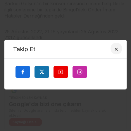
Şarkıcı Gülşen’in bir konser sırasında imam hatiplilerle
ilgili söylemine bir tepki de Bingöl’deki Önder İmam
Hatipler Derneği’nden geldi
25 Ağustos 2022, 21:16
yayınlandı
25 Ağustos 2022,
21:17
güncellendi
762
Takip Et
Google'da Abone Ol
0
Paylaş
Beğen
TERCIH EDILEN KAYNAK
Google'da bizi öne çıkarın
Sitemizi Google aramalarında tercih edilen kaynak olarak
ekleyin.
Kaynağı Ekle