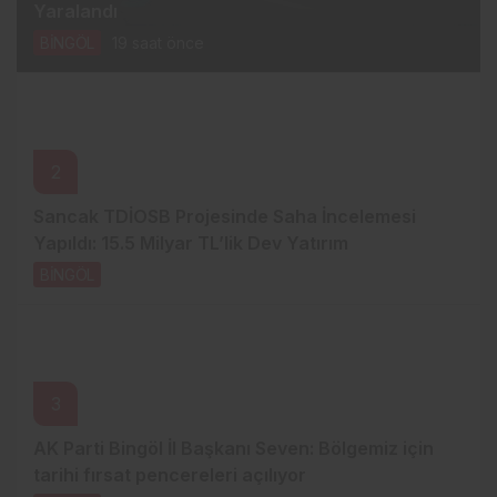
Yaralandı
BİNGÖL
19 saat önce
2
Sancak TDİOSB Projesinde Saha İncelemesi
Yapıldı: 15.5 Milyar TL’lik Dev Yatırım
BİNGÖL
20 saat önce
3
AK Parti Bingöl İl Başkanı Seven: Bölgemiz için
tarihi fırsat pencereleri açılıyor