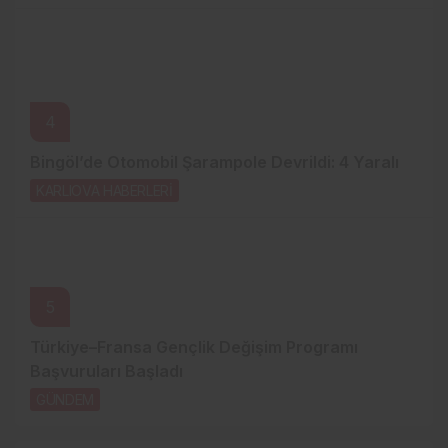
4
Bingöl’de Otomobil Şarampole Devrildi: 4 Yaralı
KARLIOVA HABERLERİ
22 saat önce
5
Türkiye–Fransa Gençlik Değişim Programı
Başvuruları Başladı
GÜNDEM
2 gün önce