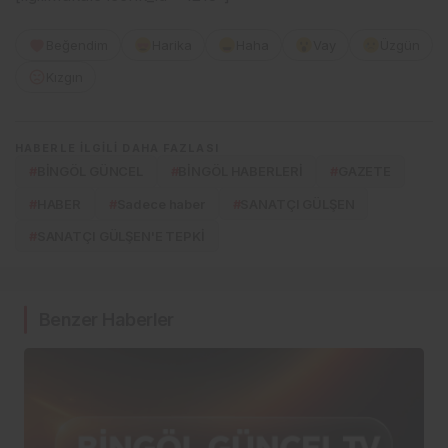
Beğendim
Harika
Haha
Vay
Üzgün
Kızgın
HABERLE ILGILI DAHA FAZLASI
#
BİNGÖL GÜNCEL
#
BİNGÖL HABERLERİ
#
GAZETE
#
HABER
#
Sadece haber
#
SANATÇI GÜLŞEN
#
SANATÇI GÜLŞEN'E TEPKİ
Benzer Haberler