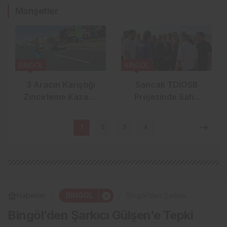
Manşetler
BİNGÖL
BİNGÖL
3 Aracın Karıştığı
Sancak TDİOSB
Zincirleme Kazada
Projesinde Saha
5 Kişi Yaralandı
İncelemesi Yapıldı:
15.5 Milyar TL’lik
1
2
3
4
Dev Yatırım
BİNGÖL
Haberler
Bingöl’den Şarkıcı
Gülşen’e Tepki
Bingöl’den Şarkıcı Gülşen’e Tepki