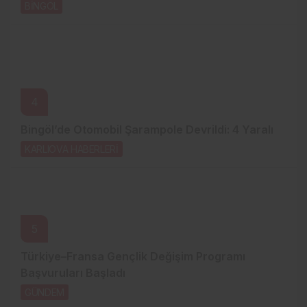
BİNGÖL
22 saat önce
4
Bingöl’de Otomobil Şarampole Devrildi: 4 Yaralı
KARLIOVA HABERLERİ
22 saat önce
5
Türkiye–Fransa Gençlik Değişim Programı
Başvuruları Başladı
GÜNDEM
2 gün önce