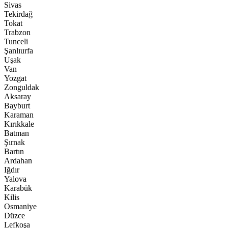
Sivas
Tekirdağ
Tokat
Trabzon
Tunceli
Şanlıurfa
Uşak
Van
Yozgat
Zonguldak
Aksaray
Bayburt
Karaman
Kırıkkale
Batman
Şırnak
Bartın
Ardahan
Iğdır
Yalova
Karabük
Kilis
Osmaniye
Düzce
Lefkoşa