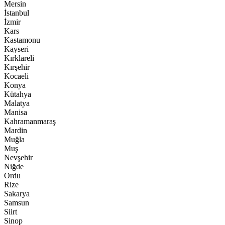
Mersin
İstanbul
İzmir
Kars
Kastamonu
Kayseri
Kırklareli
Kırşehir
Kocaeli
Konya
Kütahya
Malatya
Manisa
Kahramanmaraş
Mardin
Muğla
Muş
Nevşehir
Niğde
Ordu
Rize
Sakarya
Samsun
Siirt
Sinop