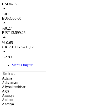
USD
47,58
%0.1
EURO
55,00
%0.27
BIST
13.599,26
%-0.65
GR. ALTIN
6.411,17
%2.89
Menü Oluştur
Adana
Adıyaman
Afyonkarahisar
Ağrı
Amasya
Ankara
Antalya