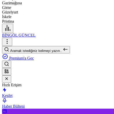
Gazimağusa
Girne
Güzelyurt
İskele
Pristina
BİNGÖL GÜNCEL
Aramak istediğiniz kelimeyi yazın..
Premium'a Geç
Hızlı Erişim
Keşfet
Haber Bülteni