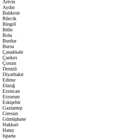
Artvin
Aydın
Balıkesir
Bilecik
Bingöl
Bitlis
Bolu
Burdur
Bursa
Çanakkale
Çankırı
Çorum
Denizli
Diyarbakır
Edirne
Elazığ
Erzincan
Erzurum
Eskişehir
Gaziantep
Giresun
Gümüşhane
Hakkari
Hatay
Isparta