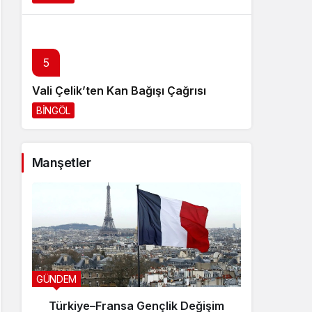
5
Vali Çelik’ten Kan Bağışı Çağrısı
BİNGÖL
1 gün önce
Manşetler
GÜNDEM
SPOR
Türkiye–Fransa Gençlik Değişim
Genç 