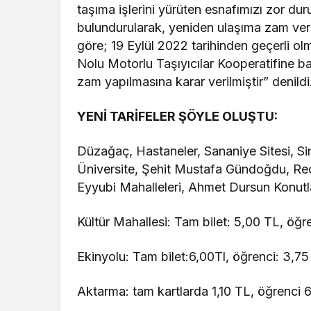
taşıma işlerini yürüten esnafımızı zor d
bulundurularak, yeniden ulaşıma zam ver
göre; 19 Eylül 2022 tarihinden geçerli ol
Nolu Motorlu Taşıyıcılar Kooperatifine bağ
zam yapılmasına karar verilmiştir” denildi
YENİ TARİFELER ŞÖYLE OLUŞTU:
Düzağaç, Hastaneler, Sananiye Sitesi, S
Üniversite, Şehit Mustafa Gündoğdu, Rec
Eyyubi Mahalleleri, Ahmet Dursun Konutla
Kültür Mahallesi: Tam bilet: 5,00 TL, öğr
Ekinyolu: Tam bilet:6,00Tl, öğrenci: 3,75
Aktarma: tam kartlarda 1,10 TL, öğrenci 