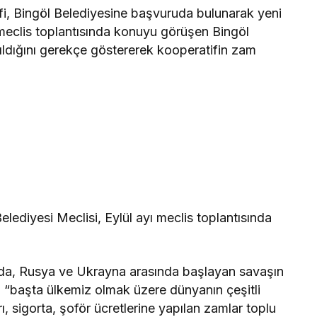
ifi, Bingöl Belediyesine başvuruda bulunarak yeni
eclis toplantısında konuyu görüşen Bingöl
ıldığını gerekçe göstererek kooperatifin zam
Takip Et
Facebook
Twitter
Youtube
Instagram
ediyesi Meclisi, Eylül ayı meclis toplantısında
arda, Rusya ve Ukrayna arasında başlayan savaşın
rek, “başta ülkemiz olmak üzere dünyanın çeşitli
ı, sigorta, şoför ücretlerine yapılan zamlar toplu