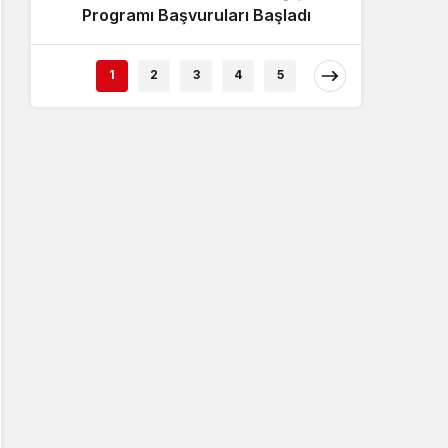
Programı Başvuruları Başladı
1
2
3
4
5