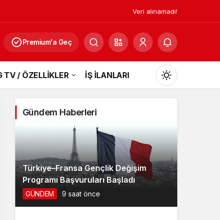
Veri alınamadı!
Premium'a Geç
 TV / ÖZELLİKLER
İŞ İLANLARI
Mod
değiştir
Gündem Haberleri
Gündüz Modu
Gündüz modunu seçin.
Türkiye–Fransa Gençlik Değişim
Programı Başvuruları Başladı
Gece Modu
GÜNDEM
9 saat önce
Gece modunu seçin.