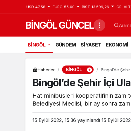
USD
47,58
EURO
55,00
BIST
13.599,26
GR. ALT
BİNGÖL GÜNCEL
Aramak
BİNGÖL
GÜNDEM
SİYASET
EKONOMİ
BİNGÖL
Haberler
Bingöl’de Şehir
Bingöl’de Şehir İçi U
Hat minibüsleri kooperatifinin zam t
Belediyesi Meclisi, bir ay sonra zam k
15 Eylül 2022, 15:36
yayınlandı
15 Eylül 2022