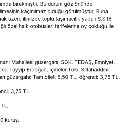
urumda bırakmıştır. Bu durum göz önünde
ilmesinin kaçınılmaz olduğu görülmüştür. Buna
mak üzere ilimizde toplu taşımacılık yapan S.S.18
lı özel halk otobüsleri tarifelerine oy çokluğu ile
.
imani Mahallesi güzergahı, SGK, TEDAŞ, Emniyet,
ep Tayyip Erdoğan, İçmeler Toki, Selahaddini
rı güzergahı: Tam bilet: 5,50 TL, öğrenci: 3,75 TL.
enci: 3,75 TL,
 TL,
60 kuruş.