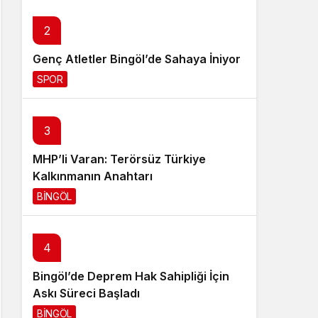
Sistem Modu
2
Sistem modunu seçin.
Genç Atletler Bingöl’de Sahaya İniyor
SPOR
10 saat önce
3
MHP’li Varan: Terörsüz Türkiye
Kalkınmanın Anahtarı
BİNGÖL
10 saat önce
4
Bingöl’de Deprem Hak Sahipliği İçin
Askı Süreci Başladı
BİNGÖL
14 saat önce