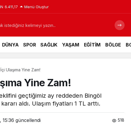
IN
6.411,17
Menü Oluştur
 istediğiniz kelimeyi yazın..
DÜNYA
SPOR
SAĞLIK
YAŞAM
EĞİTİM
BÖLGE
BG
 İçi Ulaşıma Yine Zam!
laşıma Yine Zam!
eklifini geçtiğimiz ay reddeden Bingöl
ararı aldı. Ulaşım fiyatları 1 TL arttı.
, 15:36
güncellendi
518