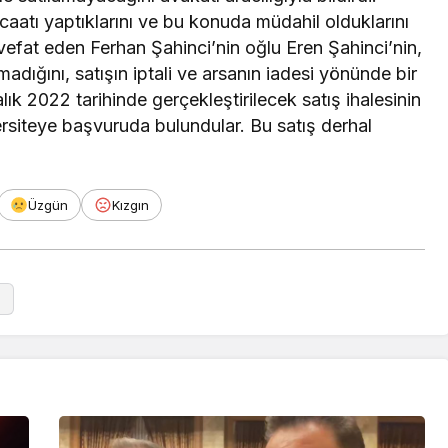
aatı yaptıklarını ve bu konuda müdahil olduklarını
vefat eden Ferhan Şahinci’nin oğlu Eren Şahinci’nin,
dığını, satışın iptali ve arsanın iadesi yönünde bir
ık 2022 tarihinde gerçekleştirilecek satış ihalesinin
versiteye başvuruda bulundular. Bu satış derhal
Üzgün
Kızgın
R