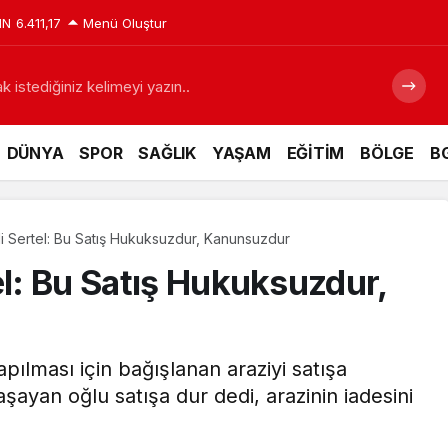
IN
6.411,17
Menü Oluştur
 istediğiniz kelimeyi yazın..
DÜNYA
SPOR
SAĞLIK
YAŞAM
EĞİTİM
BÖLGE
BG
li Sertel: Bu Satış Hukuksuzdur, Kanunsuzdur
el: Bu Satış Hukuksuzdur,
apılması için bağışlanan araziyi satışa
şayan oğlu satışa dur dedi, arazinin iadesini