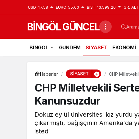
USD
47,58
EURO
55,00
BIST
13.599,26
GR. ALT
BİNGÖL GÜNCEL
Aramak
BİNGÖL
GÜNDEM
SİYASET
EKONOMİ
SİYASET
Haberler
CHP Milletveki
CHP Milletvekili Sert
Kanunsuzdur
Dokuz eylül üniversitesi kız yurdu y
çıkarmıştı, bağışçının Amerika'da ya
istedi