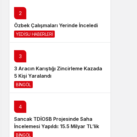
Sistem Modu
2
Sistem modunu seçin.
Özbek Çalışmaları Yerinde İnceledi
YEDİSU HABERLERİ
9 saat önce
3
3 Aracın Karıştığı Zincirleme Kazada
5 Kişi Yaralandı
BİNGÖL
1 gün önce
4
Sancak TDİOSB Projesinde Saha
İncelemesi Yapıldı: 15.5 Milyar TL’lik
Dev Yatırım
BİNGÖL
1 gün önce