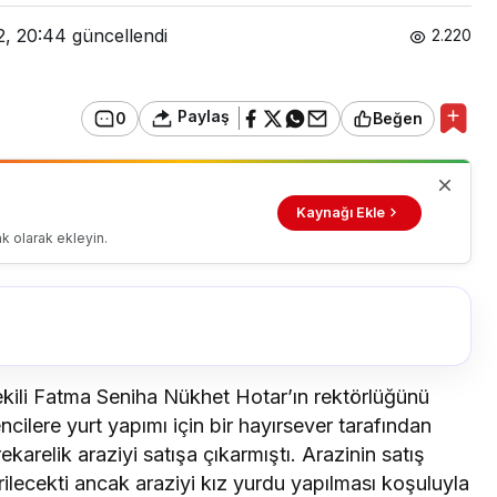
2, 20:44
güncellendi
2.220
Paylaş
0
Beğen
Kaynağı Ekle
k olarak ekleyin.
kili Fatma Seniha Nükhet Hotar’ın rektörlüğünü
ncilere yurt yapımı için bir hayırsever tarafından
ekarelik araziyi satışa çıkarmıştı. Arazinin satış
rilecekti ancak araziyi kız yurdu yapılması koşuluyla