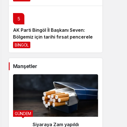
5
AK Parti Bingöl İl Başkanı Seven:
Bölgemiz için tarihi fırsat pencereleri
açılıyor
BİNGÖL
1 gün önce
Manşetler
GÜNDEM
YEDİSU H
Siyaraya Zam yapıldı
Özb