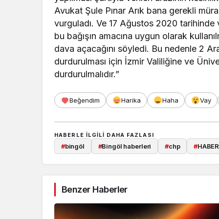
Avukat Şule Pınar Arık bana gerekli mürac
vurguladı. Ve 17 Ağustos 2020 tarihinde 
bu bağışın amacına uygun olarak kullanılma
dava açacağını söyledi. Bu nedenle 2 Aral
durdurulması için İzmir Valiliğine ve Üni
durdurulmalıdır.”
Beğendim
Harika
Haha
Vay
HABERLE ILGILI DAHA FAZLASI
#
bingöl
#
Bingöl haberleri
#
chp
#
HABE
Benzer Haberler