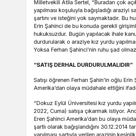
Milletvekili Atila Sertel, “Buradan çok aç
yapılması koşuluyla bağışladığı araziyi 
şartını ve isteğini yok saymaktadır. Bu 
Erin Şahinci de bu konuda gerekli girişi
hukuksuzdur. Bugün yapılacak ihale kanu
durdurularak o araziye kız yurdu yapılm
Yoksa Ferhan Şahinci’nin ruhu şad olmaz 
“SATIŞ DERHAL DURDURULMALIDIR”
Satışı öğrenen Ferhan Şahin’in oğlu Erin
Amerika’dan olaya müdahale ettiğini ifade
“Dokuz Eylül Üniversitesi kız yurdu yapı
2022, Cuma) satışa çıkarmak istiyor. Anc
Eren Şahinci Amerika’dan bu olaya müdahal
şartlı olarak bağışlandığını 30.12.2014 ta
yapılması şartıyla verilen arazinin kesinlik