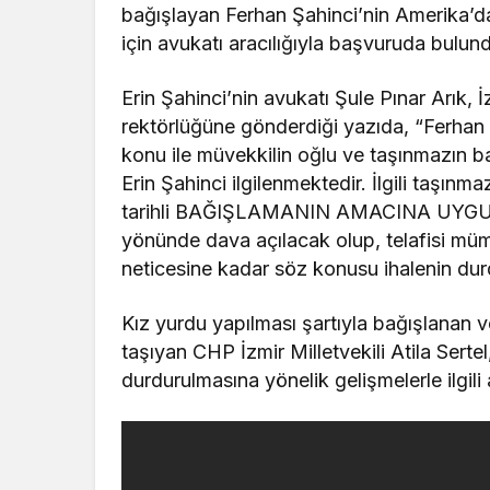
bağışlayan Ferhan Şahinci’nin Amerika’da
için avukatı aracılığıyla başvuruda bulund
Erin Şahinci’nin avukatı Şule Pınar Arık, İ
rektörlüğüne gönderdiği yazıda, “Ferhan 
konu ile müvekkilin oğlu ve taşınmazın ba
Erin Şahinci ilgilenmektedir. İlgili taşın
tarihli BAĞIŞLAMANIN AMACINA UYGUN O
yönünde dava açılacak olup, telafisi m
neticesine kadar söz konusu ihalenin durd
Kız yurdu yapılması şartıyla bağışlanan v
taşıyan CHP İzmir Milletvekili Atila Sertel
durdurulmasına yönelik gelişmelerle ilgili