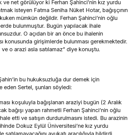
ık ve net görülüyor ki Ferhan Şahinci’nin kız yurdu
satmak isteyen Fatma Seniha Nüket Hotar, bağışçının
hukuken mümkün değildir. Ferhan Şahinci’nin oğlu
Takip Et
mlerde bulunmuştur. Bugün yapılacak ihale
nsuzdur. O açıdan bir an önce bu ihalenin
ası konusunda girişimlerde bulunması gerekmektedir.
Facebook
Twitter
ve o arazi asla satılamaz” diye konuştu.
Youtube
Instagram
 Şahin’in bu hukuksuzluğa dur demek için
 eden Sertel, şunları söyledi:
lması koşuluyla bağışlanan araziyi bugün (2 Aralık
ak bağışı yapan rahmetli Ferhan Şahinci’nin oğlu
e etti ve satışın durdurulmasını istedi. Bu arazinin
rihinde Dokuz Eylül Üniversitesi’ne kız yurdu
le satılamayacağını avukatı aracılığıyla bildirdi.