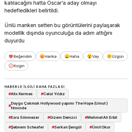
katılacağını hatta Oscar’a aday olmayı
hedefledikleri belirtildi.
Ünlü manken setten bu görüntülerini paylaşarak
modellik dışında oyunculuğa da adım attığını
duyurdu
Beğendim
Harika
Haha
Vay
Üzgün
Kızgın
HABERLE ILGILI DAHA FAZLASI
#
Alix Kermes
#
Celal Yıldız
Duygu Çakmak Hollywood yapımı The Hope (Umut )
#
filminde
#
Esra Sönmezer
#
Gizem Denizci
#
Mehmet Ali Erbil
Takip Et
#
Şebnem Scheafer
#
Serkan Şengül
#
Ümit Okur