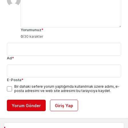
Yorumunuz
*
0
/30 karakter
Ad
*
E-Posta
*
Bir dahaki sefere yorum yaptığımda kullanılmak üzere adımı, e-
posta adresimi ve web site adresimi bu tarayıcıya kaydet.
Yorum Gönder
Giriş Yap
Türkiye–Fransa Gençlik Değişim Programı
3
2