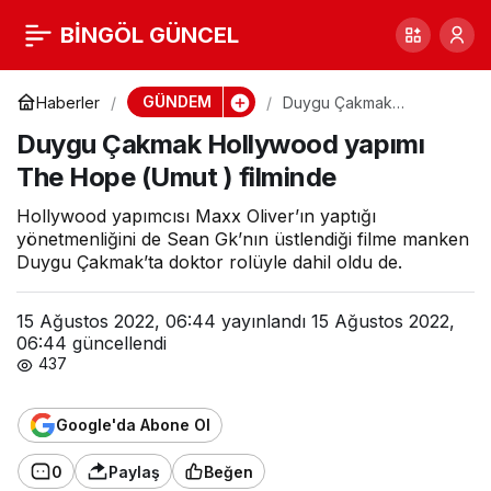
Duygu Çakmak
BİNGÖL GÜNCEL
0
Paylaş
Hollywood yapımı The
GÜNDEM
Haberler
Duygu Çakmak
Hollywood yapımı The
Duygu Çakmak Hollywood yapımı
Hope (Umut ) filminde
Hope (Umut ) filminde
The Hope (Umut ) filminde
Hollywood yapımcısı Maxx Oliver’ın yaptığı
yönetmenliğini de Sean Gk’nın üstlendiği filme manken
Duygu Çakmak’ta doktor rolüyle dahil oldu de.
15 Ağustos 2022, 06:44
yayınlandı
15 Ağustos 2022,
06:44
güncellendi
437
Google'da Abone Ol
0
Paylaş
Beğen