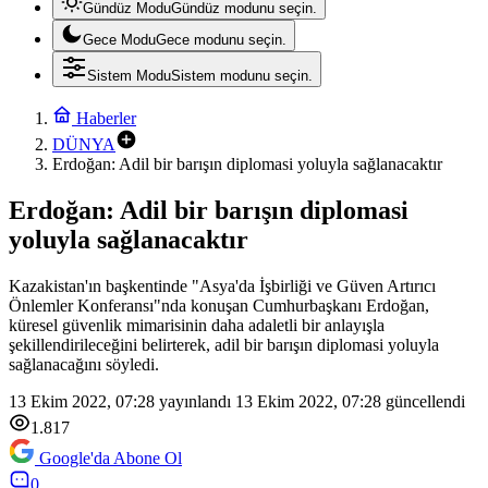
Gündüz Modu
Gündüz modunu seçin.
Gece Modu
Gece modunu seçin.
Sistem Modu
Sistem modunu seçin.
Haberler
DÜNYA
Erdoğan: Adil bir barışın diplomasi yoluyla sağlanacaktır
Erdoğan: Adil bir barışın diplomasi
yoluyla sağlanacaktır
Kazakistan'ın başkentinde "Asya'da İşbirliği ve Güven Artırıcı
Önlemler Konferansı"nda konuşan Cumhurbaşkanı Erdoğan,
küresel güvenlik mimarisinin daha adaletli bir anlayışla
şekillendirileceğini belirterek, adil bir barışın diplomasi yoluyla
sağlanacağını söyledi.
13 Ekim 2022, 07:28
yayınlandı
13 Ekim 2022, 07:28
güncellendi
1.817
Google'da Abone Ol
0