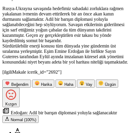
Rusya-Ukrayna savaşında hedefimiz sahadaki zorluklara rağmen
yakalanan ivmenin devam ettirilerek bir an önce akan kanın
durmasını sağlamaktır. Adil bir barışın diplomasi yoluyla
sağlanabileceğini hep söylüyorum. Savaşın etkilerinin giderilmesi
için sarf ettiğimiz yoğun çabalar da tüm dünyanın takdirini
kazanmıştır. Geçen ay gerçekleştirilen esir takası bu yönde
kaydedilmiş somut bir başarıdır.
Sürdürülebilir enerji konusu tüm dünyada yine gündemin üst
sıralarına yerleşmiştir. Eşim Emine Erdoğan ile birlikte Sayın
Guterres tarafından Eylül ayında imzalanan küresel atık yönetimi
konusundaki niyet beyanı adeta bir yol haritası niteliği taşımaktadır.
[ilgiliMakale icerik_id=”2692″]
Beğendim
Harika
Haha
Vay
Üzgün
Kızgın
Erdoğan: Adil bir barışın diplomasi yoluyla sağlanacaktır
Normal (100%)