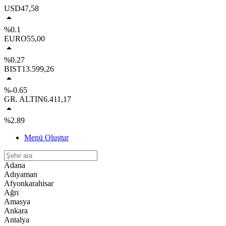
USD
47,58
%0.1
EURO
55,00
%0.27
BIST
13.599,26
%-0.65
GR. ALTIN
6.411,17
%2.89
Menü Oluştur
Adana
Adıyaman
Afyonkarahisar
Ağrı
Amasya
Ankara
Antalya