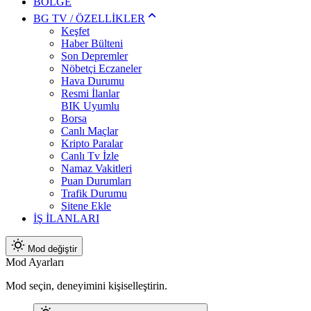
BÖLGE
BG TV / ÖZELLİKLER
Keşfet
Haber Bülteni
Son Depremler
Nöbetçi Eczaneler
Hava Durumu
Resmi İlanlar
BIK Uyumlu
Borsa
Canlı Maçlar
Kripto Paralar
Canlı Tv İzle
Namaz Vakitleri
Puan Durumları
Trafik Durumu
Sitene Ekle
İŞ İLANLARI
Mod değiştir
Mod Ayarları
Mod seçin, deneyimini kişiselleştirin.