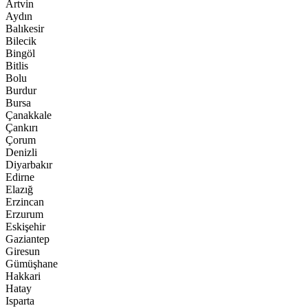
Artvin
Aydın
Balıkesir
Bilecik
Bingöl
Bitlis
Bolu
Burdur
Bursa
Çanakkale
Çankırı
Çorum
Denizli
Diyarbakır
Edirne
Elazığ
Erzincan
Erzurum
Eskişehir
Gaziantep
Giresun
Gümüşhane
Hakkari
Hatay
Isparta