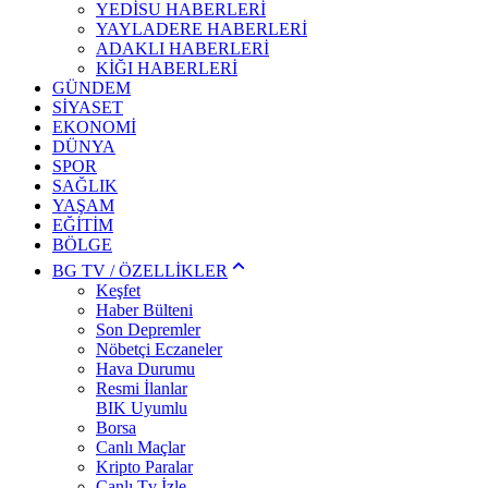
YEDİSU HABERLERİ
YAYLADERE HABERLERİ
ADAKLI HABERLERİ
KİĞI HABERLERİ
GÜNDEM
SİYASET
EKONOMİ
DÜNYA
SPOR
SAĞLIK
YAŞAM
EĞİTİM
BÖLGE
BG TV / ÖZELLİKLER
Keşfet
Haber Bülteni
Son Depremler
Nöbetçi Eczaneler
Hava Durumu
Resmi İlanlar
BIK Uyumlu
Borsa
Canlı Maçlar
Kripto Paralar
Canlı Tv İzle