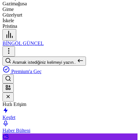
Gazimağusa
Girne
Güzelyurt
İskele
Pristina
BİNGÖL GÜNCEL
Aramak istediğiniz kelimeyi yazın..
Premium'a Geç
Hızlı Erişim
Keşfet
Haber Bülteni