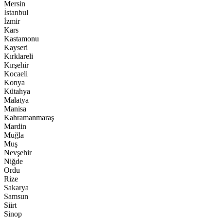
Mersin
İstanbul
İzmir
Kars
Kastamonu
Kayseri
Kırklareli
Kırşehir
Kocaeli
Konya
Kütahya
Malatya
Manisa
Kahramanmaraş
Mardin
Muğla
Muş
Nevşehir
Niğde
Ordu
Rize
Sakarya
Samsun
Siirt
Sinop