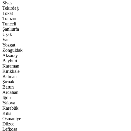
Sivas
Tekirdağ
Tokat
Trabzon
Tunceli
Şanlıurfa
Uşak
Van
Yozgat
Zonguldak
Aksaray
Bayburt
Karaman
Kırıkkale
Batman
Şırnak
Bartın
Ardahan
Iğdır
Yalova
Karabük
Kilis
Osmaniye
Düzce
Lefkoşa