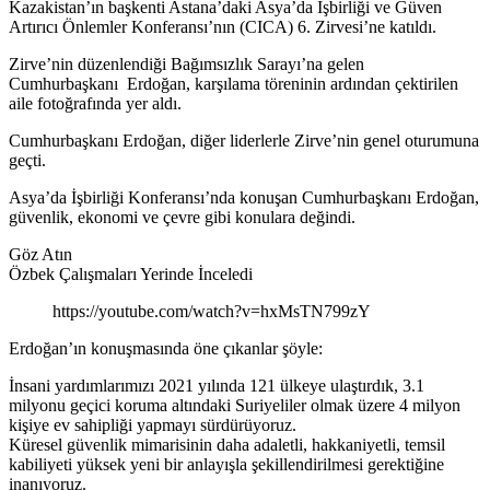
Kazakistan’ın başkenti Astana’daki Asya’da İşbirliği ve Güven
Artırıcı Önlemler Konferansı’nın (CICA) 6. Zirvesi’ne katıldı.
Zirve’nin düzenlendiği Bağımsızlık Sarayı’na gelen
Cumhurbaşkanı Erdoğan, karşılama töreninin ardından çektirilen
aile fotoğrafında yer aldı.
Cumhurbaşkanı Erdoğan, diğer liderlerle Zirve’nin genel oturumuna
geçti.
Asya’da İşbirliği Konferansı’nda konuşan Cumhurbaşkanı Erdoğan,
güvenlik, ekonomi ve çevre gibi konulara değindi.
Göz Atın
Özbek Çalışmaları Yerinde İnceledi
https://youtube.com/watch?v=hxMsTN799zY
Erdoğan’ın konuşmasında öne çıkanlar şöyle:
İnsani yardımlarımızı 2021 yılında 121 ülkeye ulaştırdık, 3.1
milyonu geçici koruma altındaki Suriyeliler olmak üzere 4 milyon
kişiye ev sahipliği yapmayı sürdürüyoruz.
Küresel güvenlik mimarisinin daha adaletli, hakkaniyetli, temsil
kabiliyeti yüksek yeni bir anlayışla şekillendirilmesi gerektiğine
inanıyoruz.