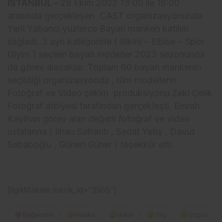
İSTANBUL –
28 Ekim 2022 13:00 ile 16:00
arasında gerçekleşen CAST organizasyonunda
Yerli Yabancı yüzlerce Bayan manken katılım
sağladı. 3 ayrı kategoride ( Bikini – Elbise – Spor
Giyim ) seçilen bayan modeller 2023 sezonunda
da görev alacaklar. Toplam 60 bayan mankenin
seçildiği organizasyonda , tüm modellerin
Fotoğraf ve Video çekim produksiyonu Zeki Çelik
Fotoğraf atölyesi tarafından gerçekleşti. Emrah
Kayihan görev alan değerli fotoğraf ve video
ustalarına ( İlhan Safrantı , Sedat Yetiş , Davut
Sababoğlu , Güneri Güner ) teşekkür etti.
[ilgiliMakale icerik_id=”3505″]
Beğendim
Harika
Haha
Vay
Üzgün