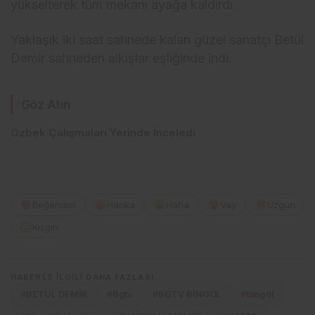
yükselterek tüm mekanı ayağa kaldırdı.
Yaklaşık iki saat sahnede kalan güzel sanatçı Betül
Demir sahneden alkışlar eşliğinde indi.
Göz Atın
Özbek Çalışmaları Yerinde İnceledi
Beğendim
Harika
Haha
Vay
Üzgün
Kızgın
HABERLE ILGILI DAHA FAZLASI
#
BETÜL DEMİR
#
Bgtv
#
BGTV BİNGÖL
#
bingöl