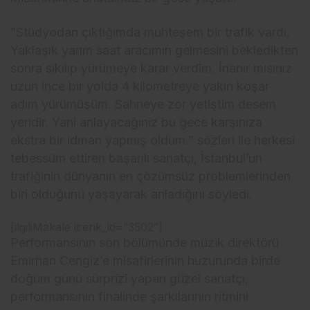
”Stüdyodan çıktığımda muhteşem bir trafik vardı.
Yaklaşık yarım saat aracımın gelmesini bekledikten
sonra sıkılıp yürümeye karar verdim. İnanır mısınız
uzun ince bir yolda 4 kilometreye yakın koşar
adım yürümüşüm. Sahneye zor yetiştim desem
yeridir. Yani anlayacağınız bu gece karşınıza
ekstra bir idman yapmış oldum.” sözleri ile herkesi
tebessüm ettiren başarılı sanatçı, İstanbul’un
trafiğinin dünyanın en çözümsüz problemlerinden
biri olduğunu yaşayarak anladığını söyledi.
[ilgiliMakale icerik_id=”3502″]
Performansının son bölümünde müzik direktörü
Emirhan Cengiz’e misafirlerinin huzurunda birde
doğum günü sürprizi yapan güzel sanatçı,
performansının finalinde şarkılarının ritmini