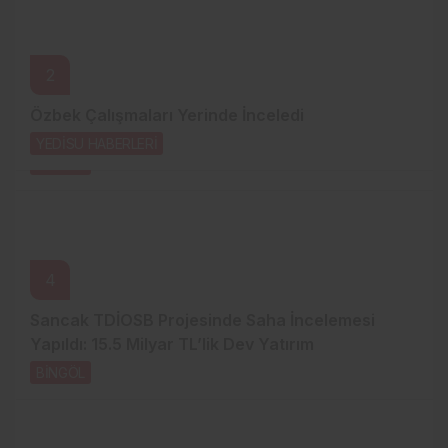
3
2
3 Aracın Karıştığı Zincirleme Kazada 5 Kişi
Özbek Çalışmaları Yerinde İnceledi
Yaralandı
YEDİSU HABERLERİ
2 saat önce
BİNGÖL
23 saat önce
4
Sancak TDİOSB Projesinde Saha İncelemesi
Yapıldı: 15.5 Milyar TL’lik Dev Yatırım
BİNGÖL
1 gün önce