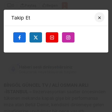
0
Paylaş
Beğen
Takip Et
TERCIH EDILEN KAYNAK
Google'da bizi öne çıkarın
Sitemizi Google aramalarında tercih edilen kaynak olarak
ekleyin.
Kaynağı Ekle
Haberi sesli dinleyebilirsiniz
Dokunarak veya tıklayarak başlatın
BİNGÖL GÜNCEL TV / ALİ OSMAN ARLI
-İSTANBUL –
Rezervasyonları saatler öncesinden
tükenen mekanda kapalı gişe bir performansa
imza atan Betül Demir, kendisini dinlemeye gelen
misafirlerine unutulmaz bir gece yaşattı.