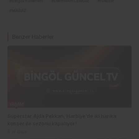
#
Bingöl haberleri
#
EMİRHAN CENGİZ
#
HABER
#
MAĞAZ
Benzer Haberler
YAŞAM
Süperstar Ajda Pekkan, Harbiye’de iki harika
konser ile sezonu kapatıyor!
3 yıl önce