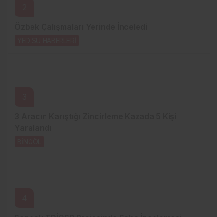
2
Özbek Çalışmaları Yerinde İnceledi
YEDİSU HABERLERİ
2 saat önce
3
3 Aracın Karıştığı Zincirleme Kazada 5 Kişi
Yaralandı
BİNGÖL
23 saat önce
4