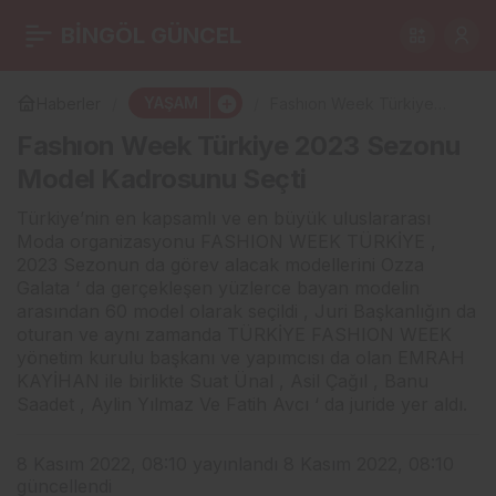
Stüdyodan çıktı sahneye
BİNGÖL GÜNCEL
0
Paylaş
koştu
YAŞAM
Haberler
Fashıon Week Türkiye
2023 Sezonu Model
Fashıon Week Türkiye 2023 Sezonu
Kadrosunu Seçti
Model Kadrosunu Seçti
Türkiye’nin en kapsamlı ve en büyük uluslararası
Moda organizasyonu FASHION WEEK TÜRKİYE ,
2023 Sezonun da görev alacak modellerini Ozza
Galata ‘ da gerçekleşen yüzlerce bayan modelin
arasından 60 model olarak seçildi , Juri Başkanlığın da
oturan ve aynı zamanda TÜRKİYE FASHION WEEK
yönetim kurulu başkanı ve yapımcısı da olan EMRAH
KAYİHAN ile birlikte Suat Ünal , Asil Çağıl , Banu
Saadet , Aylin Yılmaz Ve Fatih Avcı ‘ da juride yer aldı.
8 Kasım 2022, 08:10
yayınlandı
8 Kasım 2022, 08:10
güncellendi