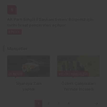
5
AK Parti Bingöl İl Başkanı Seven: Bölgemiz için
tarihi fırsat pencereleri açılıyor
BİNGÖL
1 gün önce
Manşetler
GÜNDEM
YEDİSU HABERLERİ
Siyaraya Zam
Özbek Çalışmaları
yapıldı
Yerinde İnceledi
1
2
3
4