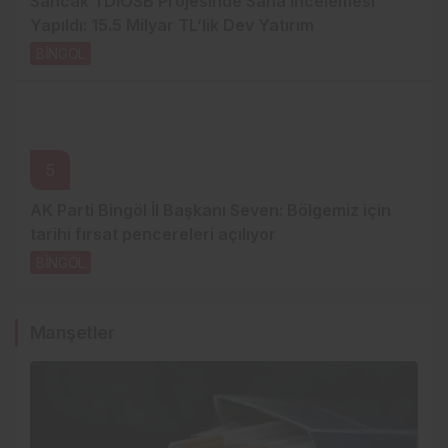
Sancak TDİOSB Projesinde Saha İncelemesi
Yapıldı: 15.5 Milyar TL’lik Dev Yatırım
BİNGÖL
1 gün önce
5
AK Parti Bingöl İl Başkanı Seven: Bölgemiz için
tarihi fırsat pencereleri açılıyor
BİNGÖL
1 gün önce
Manşetler