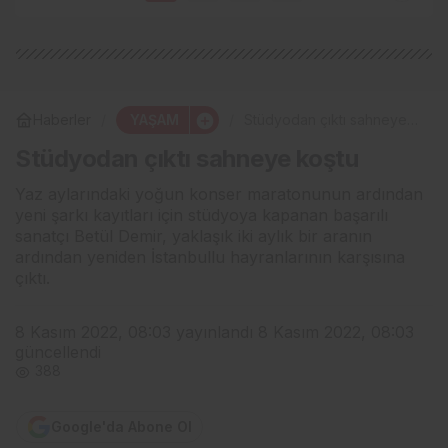
YAŞAM
Haberler
Stüdyodan çıktı sahneye
koştu
Stüdyodan çıktı sahneye koştu
Yaz aylarındaki yoğun konser maratonunun ardından
yeni şarkı kayıtları için stüdyoya kapanan başarılı
sanatçı Betül Demir, yaklaşık iki aylık bir aranın
ardından yeniden İstanbullu hayranlarının karşısına
çıktı.
8 Kasım 2022, 08:03
yayınlandı
8 Kasım 2022, 08:03
güncellendi
388
Google'da Abone Ol