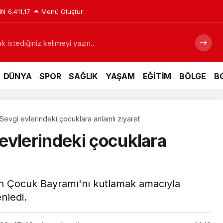
IN
6.411,17
Menü Oluştur
 istediğiniz kelimeyi yazın..
DÜNYA
SPOR
SAĞLIK
YAŞAM
EĞİTİM
BÖLGE
BG
evgi evlerindeki çocuklara anlamlı ziyaret
evlerindeki çocuklara
an Çocuk Bayramı'nı kutlamak amacıyla
nledi.