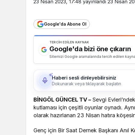
23 Nisan 2023, 17:48
yayınlandı
23 Nisan 20
Google'da Abone Ol
TERCIH EDILEN KAYNAK
Google'da bizi öne çıkarın
Sitemizi Google aramalarında tercih edilen kayna
Haberi sesli dinleyebilirsiniz
Dokunarak veya tıklayarak başlatın
BİNGÖL GÜNCEL TV –
Sevgi Evleri’ndek
kutlaması için çeşitli oyunlar oynadı. Ay
olarak hazırlanan 23 Nisan hatıra köşesini 
Genç için Bir Saat Dernek Başkanı Anıl Kor