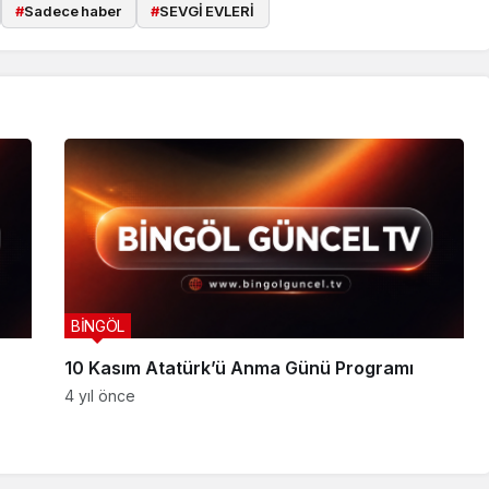
#
Sadece haber
#
SEVGİ EVLERİ
BİNGÖL
10 Kasım Atatürk’ü Anma Günü Programı
4 yıl önce