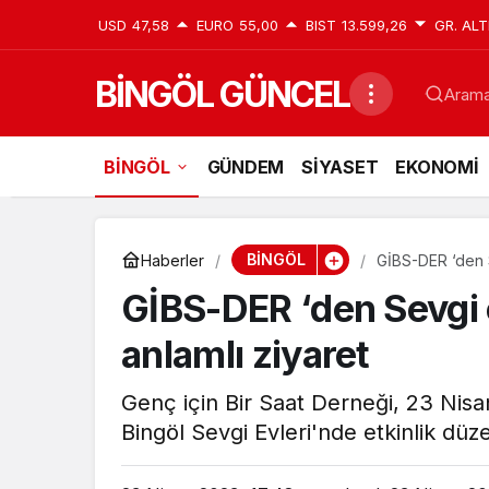
USD
47,58
EURO
55,00
BIST
13.599,26
GR. ALT
BİNGÖL GÜNCEL
Aramak
BİNGÖL
GÜNDEM
SİYASET
EKONOMİ
BİNGÖL
Haberler
GİBS-DER ‘den S
GİBS-DER ‘den Sevgi 
anlamlı ziyaret
Genç için Bir Saat Derneği, 23 Nis
Bingöl Sevgi Evleri'nde etkinlik düze