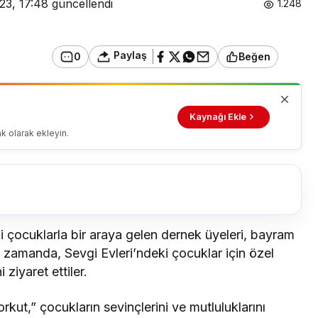
23, 17:48
güncellendi
1.248
Paylaş
0
Beğen
Kaynağı Ekle
k olarak ekleyin.
i çocuklarla bir araya gelen dernek üyeleri, bayram
nı zamanda, Sevgi Evleri’ndeki çocuklar için özel
ziyaret ettiler.
kut,” çocukların sevinçlerini ve mutluluklarını