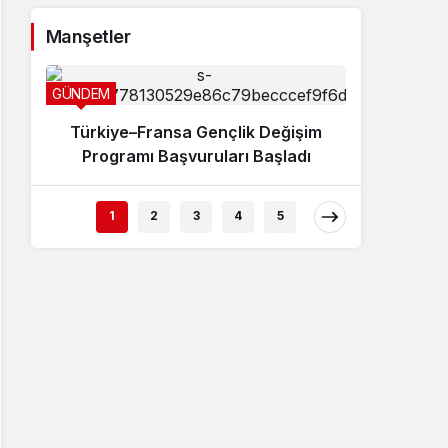
Sistem Modu
Manşetler
Sistem modunu seçin.
GÜNDEM
Türkiye–Fransa Gençlik Değişim
Programı Başvuruları Başladı
SPOR
1
2
3
4
5
Genç 