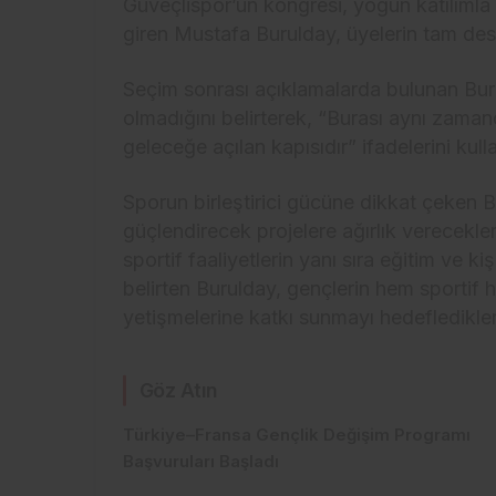
Güveçlispor’un kongresi, yoğun katılımla
giren Mustafa Burulday, üyelerin tam des
Seçim sonrası açıklamalarda bulunan Buru
olmadığını belirterek, “Burası aynı zama
geleceğe açılan kapısıdır” ifadelerini kull
Sporun birleştirici gücüne dikkat çeken B
güçlendirecek projelere ağırlık verecekler
sportif faaliyetlerin yanı sıra eğitim ve k
belirten Burulday, gençlerin hem sportif
yetişmelerine katkı sunmayı hedefledikleri
Göz Atın
Türkiye–Fransa Gençlik Değişim Programı
Başvuruları Başladı