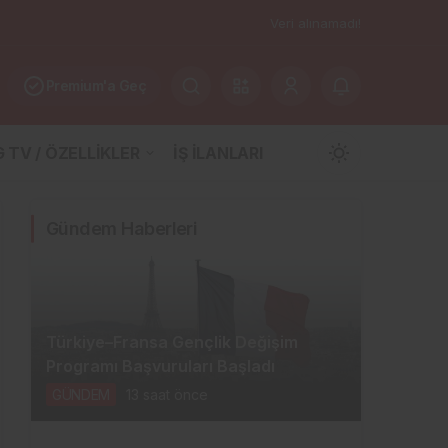
Veri alınamadı!
Premium'a Geç
 TV / ÖZELLİKLER
İŞ İLANLARI
Mod
değiştir
Gündem Haberleri
Gündüz Modu
Gündüz modunu seçin.
Türkiye–Fransa Gençlik Değişim
Programı Başvuruları Başladı
Gece Modu
GÜNDEM
13 saat önce
Gece modunu seçin.