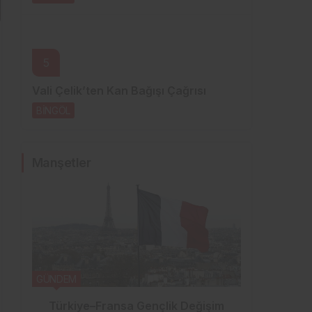
5
Vali Çelik’ten Kan Bağışı Çağrısı
BİNGÖL
1 gün önce
Manşetler
GÜNDEM
SPOR
Türkiye–Fransa Gençlik Değişim
Genç 