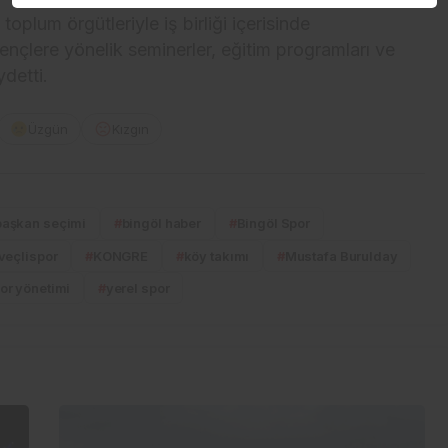
toplum örgütleriyle iş birliği içerisinde
gençlere yönelik seminerler, eğitim programları ve
ydetti.
Üzgün
Kızgın
başkan seçimi
#
bingöl haber
#
Bingöl Spor
veçlispor
#
KONGRE
#
köy takımı
#
Mustafa Burulday
or yönetimi
#
yerel spor