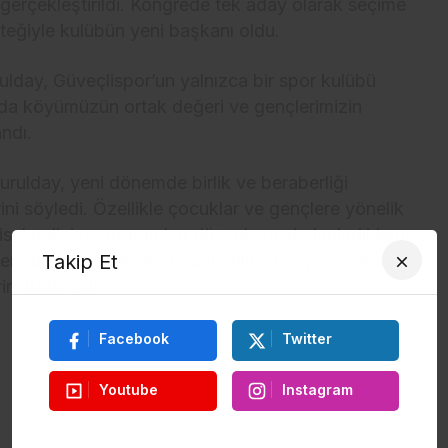
 gerçekleştirildi. Kongrede tek aday olarak seçime
teğiyle kulübün yeni başkanı oldu.
lday, Güveçlispor’un yalnızca bir spor kulübü
nda köyümüzün ortak değeri ve gençlerimizin
andı.
urulday, yeni dönemde birlik ve beraberliği
ini söyledi. Özellikle çocuklar ve gençlere yönelik
işisel gelişim programları düzenlemeyi planladıklarını
 hem de sosyal anlamda donanımlı bireyler olarak
Takip Et
ni ifade etti.
Facebook
Twitter
Youtube
Instagram