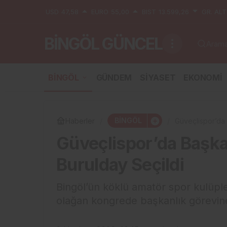
USD
47,58
EURO
55,00
BIST
13.599,26
GR. ALT
BİNGÖL GÜNCEL
Aramak
BİNGÖL
GÜNDEM
SİYASET
EKONOMİ
BİNGÖL
Haberler
Güveçlispor’da 
Güveçlispor’da Başka
Burulday Seçildi
Bingöl’ün köklü amatör spor kulüple
olağan kongrede başkanlık görevine