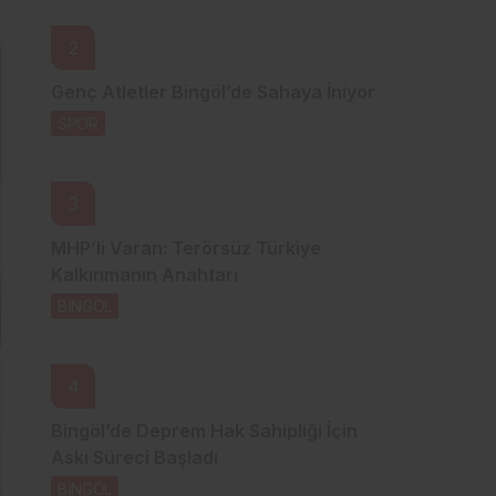
Sistem Modu
2
Sistem modunu seçin.
Genç Atletler Bingöl’de Sahaya İniyor
SPOR
13 saat önce
3
MHP’li Varan: Terörsüz Türkiye
Kalkınmanın Anahtarı
BİNGÖL
13 saat önce
4
Bingöl’de Deprem Hak Sahipliği İçin
Askı Süreci Başladı
BİNGÖL
18 saat önce