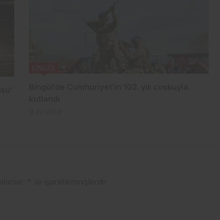
BİNGÖL
Bingöl’de Cumhuriyet’in 102. yılı coşkuyla
üşü’
kutlandı
9 ay önce
 alanlar
*
ile işaretlenmişlerdir