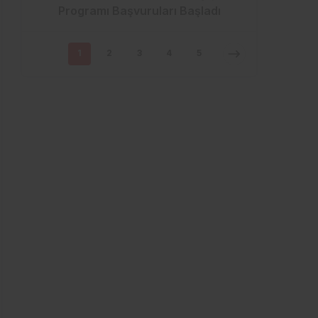
Programı Başvuruları Başladı
1
2
3
4
5