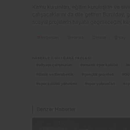
Kamu kurumları, eğitim kuruluşları ve sivil 
çalışacaklarını da dile getiren Burulday, 
sosyal projelerin hayata geçirileceğini ka
Beğendim
Harika
Haha
Vay
HABERLE ILGILI DAHA FAZLASI
#
altyapı çalışmaları
#
amatör spor kulübü
#
#
Birlik ve Beraberlik
#
gençlik projeleri
#
Gü
#
spor kulübü yönetimi
#
spor yatırımları
#
sp
Benzer Haberler