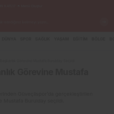
IN
6.411,17
Menü Oluştur
 istediğiniz kelimeyi yazın..
DÜNYA
SPOR
SAĞLIK
YAŞAM
EĞİTİM
BÖLGE
BG
Başkanlık Görevine Mustafa Burulday Seçildi
nlık Görevine Mustafa
rinden Güveçlispor’da gerçekleştirilen
 Mustafa Burulday seçildi.