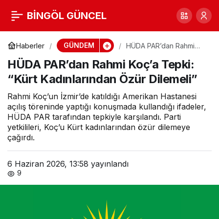
HÜDA PAR’dan Rahmi
BİNGÖL GÜNCEL
0
Koç’a Tepki: “Kürt
GÜNDEM
Haberler
HÜDA PAR’dan Rahmi
Koç’a Tepki: “Kürt
HÜDA PAR’dan Rahmi Koç’a Tepki:
Kadınlarından Özür
Kadınlarından Özür
Dilemeli”
“Kürt Kadınlarından Özür Dilemeli”
Dilemeli”
Rahmi Koç’un İzmir’de katıldığı Amerikan Hastanesi
açılış töreninde yaptığı konuşmada kullandığı ifadeler,
HÜDA PAR tarafından tepkiyle karşılandı. Parti
yetkilileri, Koç’u Kürt kadınlarından özür dilemeye
çağırdı.
6 Haziran 2026, 13:58
yayınlandı
9