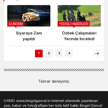
GÜNDEM
YEDİSU HABERLERİ
Siyaraya Zam
Özbek Çalışmaları
yapıldı
Yerinde İnceledi
1
2
3
4
Tekrar deneyiniz.
UYARI: www.bingolguncel.tv internet sitesinde yayınlanan
yazı, haber ve fotoğrafların her türlü telif hakkı Bingöl Güncel