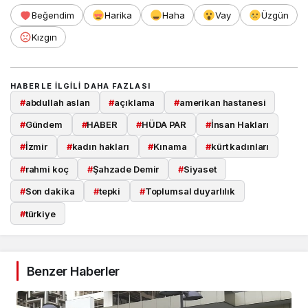
Beğendim
Harika
Haha
Vay
Üzgün
Kızgın
HABERLE ILGILI DAHA FAZLASI
#
abdullah aslan
#
açıklama
#
amerikan hastanesi
#
Gündem
#
HABER
#
HÜDA PAR
#
İnsan Hakları
#
İzmir
#
kadın hakları
#
Kınama
#
kürt kadınları
#
rahmi koç
#
Şahzade Demir
#
Siyaset
#
Son dakika
#
tepki
#
Toplumsal duyarlılık
#
türkiye
Takip Et
Benzer Haberler