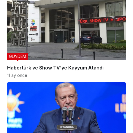
GÜNDEM
Habertürk ve Show TV’ye Kayyum Atandı
11 ay önce