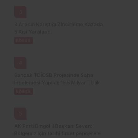
3
3 Aracın Karıştığı Zincirleme Kazada
5 Kişi Yaralandı
BİNGÖL
3 gün önce
4
Sancak TDİOSB Projesinde Saha
İncelemesi Yapıldı: 15.5 Milyar TL’lik
Dev Yatırım
BİNGÖL
3 gün önce
5
AK Parti Bingöl İl Başkanı Seven:
Bölgemiz için tarihi fırsat pencereleri