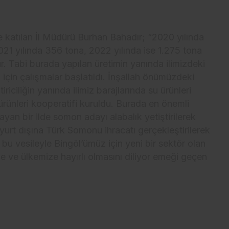
e katılan İl Müdürü Burhan Bahadır; “2020 yılında
021 yılında 356 tona, 2022 yılında ise 1.275 tona
ur. Tabi burada yapılan üretimin yanında ilimizdeki
 için çalışmalar başlatıldı. İnşallah önümüzdeki
riciliğin yanında ilimiz barajlarında su ürünleri
u ürünleri kooperatifi kuruldu. Burada en önemli
ayan bir ilde somon adayı alabalık yetiştirilerek
urt dışına Türk Somonu ihracatı gerçekleştirilerek
bu vesileyle Bingöl’ümüz için yeni bir sektör olan
mize ve ülkemize hayırlı olmasını diliyor emeği geçen