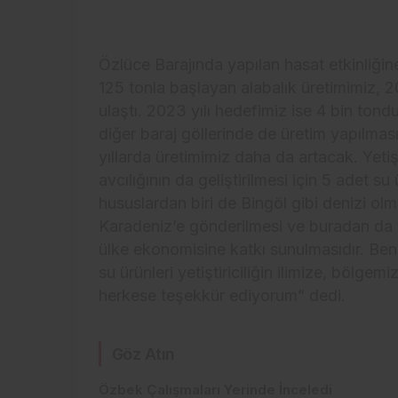
Özlüce Barajında yapılan hasat etkinliğin
125 tonla başlayan alabalık üretimimiz, 2
ulaştı. 2023 yılı hedefimiz ise 4 bin tond
diğer baraj göllerinde de üretim yapılması
yıllarda üretimimiz daha da artacak. Yetişti
avcılığının da geliştirilmesi için 5 adet s
hususlardan biri de Bingöl gibi denizi olm
Karadeniz’e gönderilmesi ve buradan da y
ülke ekonomisine katkı sunulmasıdır. Ben 
su ürünleri yetiştiriciliğin ilimize, bölge
herkese teşekkür ediyorum” dedi.
Göz Atın
Özbek Çalışmaları Yerinde İnceledi