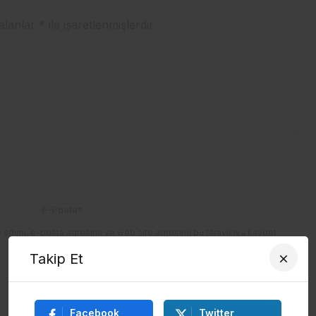
 alanlar
*
ile işaretlenmişlerdir
E-Posta
*
 adımı, e-posta adresimi ve web site adresimi bu tarayıcıya kaydet.
Takip Et
Facebook
Twitter