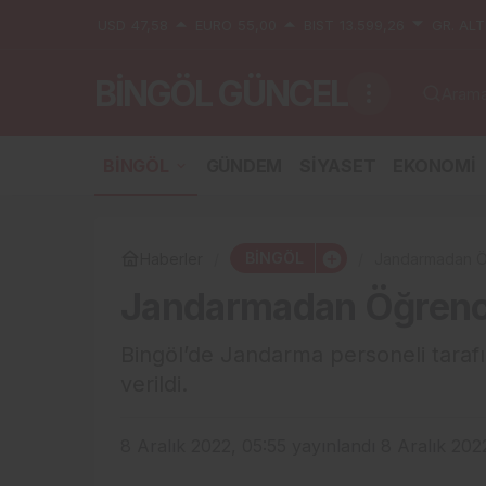
USD
47,58
EURO
55,00
BIST
13.599,26
GR. ALT
BİNGÖL GÜNCEL
Aramak
BİNGÖL
GÜNDEM
SİYASET
EKONOMİ
BİNGÖL
Haberler
Jandarmadan Öğr
Jandarmadan Öğrencil
Bingöl’de Jandarma personeli tarafın
verildi.
8 Aralık 2022, 05:55
yayınlandı
8 Aralık 202