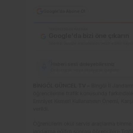
Google'da Abone Ol
TERCIH EDILEN KAYNAK
Google'da bizi öne çıkarın
Sitemizi Google aramalarında tercih edilen kayna
Haberi sesli dinleyebilirsiniz
Dokunarak veya tıklayarak başlatın
BİNGÖL GÜNCEL TV –
Bingöl İl Jandarma
öğrencilerine trafik konusunda farkındal
Emniyet Kemeri Kullanımının Önemi, Karşıda
verildi.
Öğrencilerin okul servis araçlarına binme 
jandarma eğitim sonrası öğrencilere Trafi