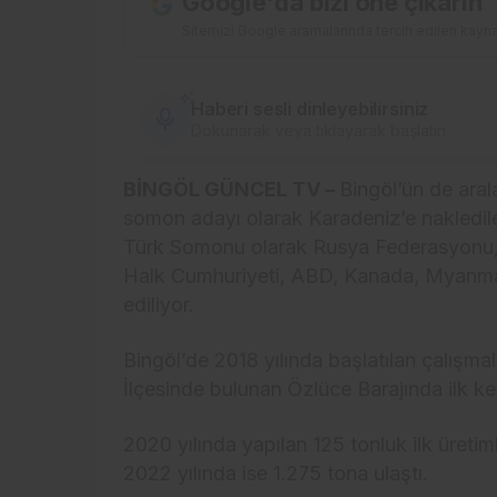
Google'da bizi öne çıkarın
Sitemizi Google aramalarında tercih edilen kayna
Haberi sesli dinleyebilirsiniz
Dokunarak veya tıklayarak başlatın
BİNGÖL GÜNCEL TV –
Bingöl’ün de arala
somon adayı olarak Karadeniz’e nakledile
Türk Somonu olarak Rusya Federasyonu, 
Halk Cumhuriyeti, ABD, Kanada, Myanmar 
ediliyor.
Bingöl’de 2018 yılında başlatılan çalışma
İlçesinde bulunan Özlüce Barajında ilk kez 
2020 yılında yapılan 125 tonluk ilk üretim
2022 yılında ise 1.275 tona ulaştı.