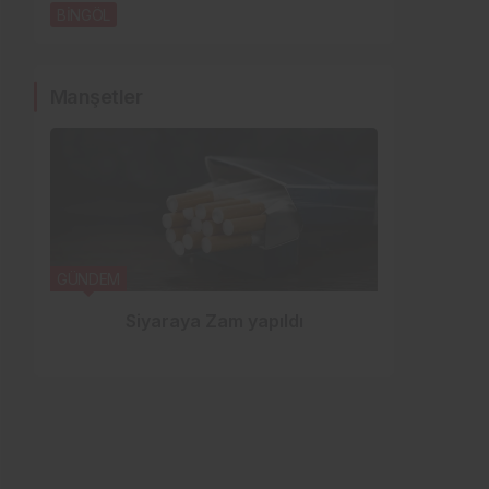
açılıyor
BİNGÖL
3 gün önce
Manşetler
GÜNDEM
YEDİSU
Siyaraya Zam yapıldı
Ö