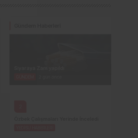
Gündem Haberleri
Siyaraya Zam yapıldı
GÜNDEM
2 gün önce
2
Özbek Çalışmaları Yerinde İnceledi
YEDİSU HABERLERİ
2 gün önce