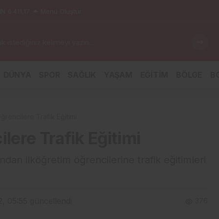
IN
6.411,17
Menü Oluştur
 istediğiniz kelimeyi yazın..
DÜNYA
SPOR
SAĞLIK
YAŞAM
EĞİTİM
BÖLGE
BG
encilere Trafik Eğitimi
ere Trafik Eğitimi
dan ilköğretim öğrencilerine trafik eğitimleri
2, 05:55
güncellendi
376