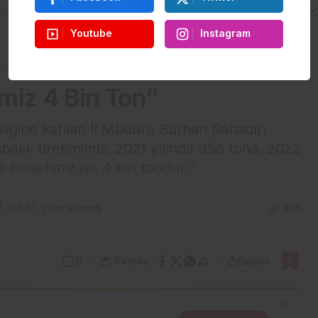
Youtube
Instagram
edefimiz 4 Bin Ton”
miz 4 Bin Ton”
nliğine katılan İl Müdürü Burhan Bahadır;
abalık üretimimiz, 2021 yılında 356 tona, 2022
lı hedefimiz ise 4 bin tondur.”
, 05:51
güncellendi
406
Paylaş
0
Beğen