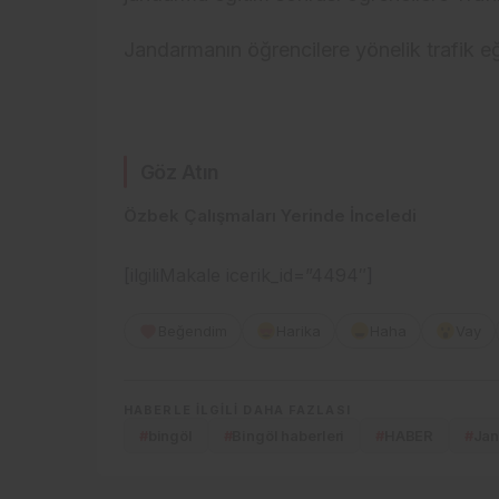
Jandarmanın öğrencilere yönelik trafik eğ
Göz Atın
Özbek Çalışmaları Yerinde İnceledi
[ilgiliMakale icerik_id=”4494″]
Beğendim
Harika
Haha
Vay
HABERLE ILGILI DAHA FAZLASI
#
bingöl
#
Bingöl haberleri
#
HABER
#
Jan