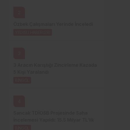
Sistem Modu
2
Sistem modunu seçin.
Özbek Çalışmaları Yerinde İnceledi
YEDİSU HABERLERİ
2 gün önce
3
3 Aracın Karıştığı Zincirleme Kazada
5 Kişi Yaralandı
BİNGÖL
3 gün önce
4
Sancak TDİOSB Projesinde Saha
İncelemesi Yapıldı: 15.5 Milyar TL’lik
Dev Yatırım
BİNGÖL
3 gün önce