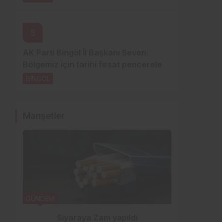
5
AK Parti Bingöl İl Başkanı Seven:
Bölgemiz için tarihi fırsat pencereleri
açılıyor
BİNGÖL
3 gün önce
Manşetler
GÜNDEM
YEDİSU H
Siyaraya Zam yapıldı
Özb