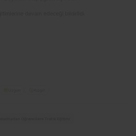
itimlerine devam edeceği bildirildi.
Üzgün
Kızgın
darmadan Öğrencilere Trafik Eğitimi