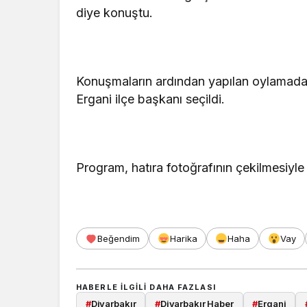
diye konuştu.
Konuşmaların ardından yapılan oylamada 
Ergani ilçe başkanı seçildi.
Program, hatıra fotoğrafının çekilmesiyle
Beğendim
Harika
Haha
Vay
HABERLE ILGILI DAHA FAZLASI
#
Diyarbakır
#
Diyarbakır Haber
#
Ergani