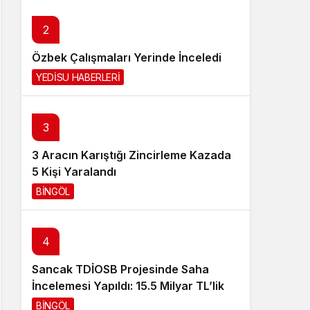
Sistem Modu
2
Sistem modunu seçin.
Özbek Çalışmaları Yerinde İnceledi
YEDİSU HABERLERİ
1 gün önce
3
3 Aracın Karıştığı Zincirleme Kazada
5 Kişi Yaralandı
BİNGÖL
2 gün önce
4
Sancak TDİOSB Projesinde Saha
İncelemesi Yapıldı: 15.5 Milyar TL’lik
Dev Yatırım
BİNGÖL
2 gün önce