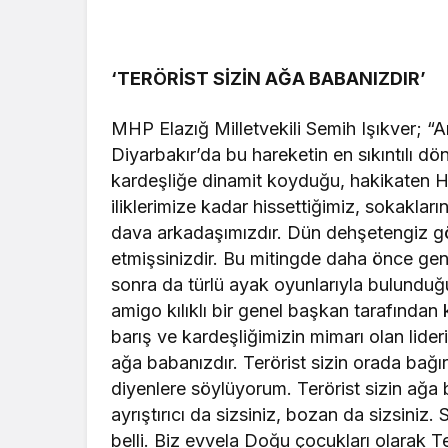
‘TERÖRİST SİZİN AĞA BABANIZDIR’
MHP Elazığ Milletvekili Semih Işıkver; “
Diyarbakır’da bu hareketin en sıkıntılı 
kardeşliğe dinamit koyduğu, hakikaten Ha
iliklerimize kadar hissettiğimiz, sokaklar
dava arkadaşımızdır. Dün dehşetengiz gözl
etmişsinizdir. Bu mitingde daha önce gene
sonra da türlü ayak oyunlarıyla bulunduğu
amigo kılıklı bir genel başkan tarafından kı
barış ve kardeşliğimizin mimarı olan lideri
ağa babanızdır. Terörist sizin orada bağı
diyenlere söylüyorum. Terörist sizin ağa b
ayrıştırıcı da sizsiniz, bozan da sizsiniz.
belli. Biz evvela Doğu çocukları olarak T