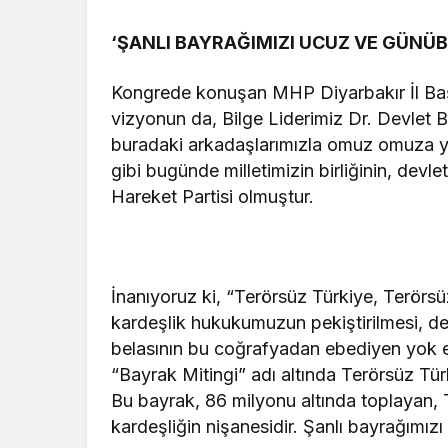
‘ŞANLI BAYRAĞIMIZI UCUZ VE GÜNÜB
Kongrede konuşan MHP Diyarbakır İl Başk
vizyonun da, Bilge Liderimiz Dr. Devlet B
buradaki arkadaşlarımızla omuz omuza 
gibi bugünde milletimizin birliğinin, devl
Hareket Partisi olmuştur.
İnanıyoruz ki, “Terörsüz Türkiye, Terörsü
kardeşlik hukukumuzun pekiştirilmesi, dem
belasının bu coğrafyadan ebediyen yok e
“Bayrak Mitingi” adı altında Terörsüz Tü
Bu bayrak, 86 milyonu altında toplayan, Tü
kardeşliğin nişanesidir. Şanlı bayrağımızı