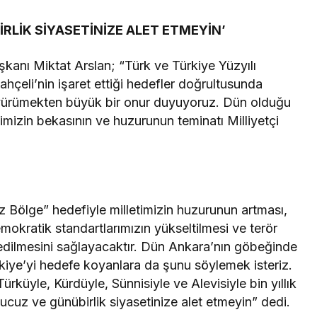
İRLİK SİYASETİNİZE ALET ETMEYİN’
anı Miktat Arslan; “Türk ve Türkiye Yüzyılı
ahçeli’nin işaret ettiği hedefler doğrultusunda
yürümekten büyük bir onur duyuyoruz. Dün olduğu
etimizin bekasının ve huzurunun teminatı Milliyetçi
z Bölge” hedefiyle milletimizin huzurunun artması,
okratik standartlarımızın yükseltilmesi ve terör
dilmesini sağlayacaktır. Dün Ankara’nın göbeğinde
rkiye’yi hedefe koyanlara da şunu söylemek isteriz.
rküyle, Kürdüyle, Sünnisiyle ve Alevisiyle bin yıllık
 ucuz ve günübirlik siyasetinize alet etmeyin” dedi.