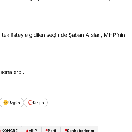
tek listeyle gidilen seçimde Şaban Arslan, MHP’nin
 sona erdi.
Üzgün
Kızgın
#
KONGRE
#
MHP
#
Parti
#
Sonhaberlerim