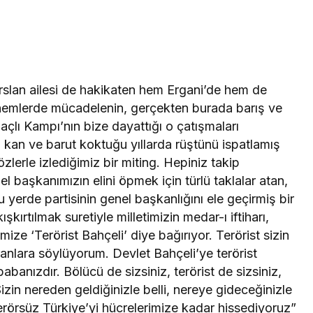
Arslan ailesi de hakikaten hem Ergani’de hem de
Takip Et
dönemlerde mücadelenin, gerçekten burada barış ve
çlı Kampı’nın bize dayattığı o çatışmaları
ın kan ve barut koktuğu yıllarda rüştünü ispatlamış
Facebook
Twitter
erle izlediğimiz bir miting. Hepiniz takip
l başkanımızın elini öpmek için türlü taklalar atan,
Youtube
Instagram
 yerde partisinin genel başkanlığını ele geçirmiş bir
şkırtılmak suretiyle milletimizin medar-ı iftiharı,
mize ‘Terörist Bahçeli’ diye bağırıyor. Terörist sizin
ranlara söylüyorum. Devlet Bahçeli’ye terörist
abanızdır. Bölücü de sizsiniz, terörist de sizsiniz,
 Sizin nereden geldiğinizle belli, nereye gideceğinizle
erörsüz Türkiye’yi hücrelerimize kadar hissediyoruz”