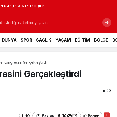
IN
6.411,17
Menü Oluştur
 istediğiniz kelimeyi yazın..
DÜNYA
SPOR
SAĞLIK
YAŞAM
EĞİTİM
BÖLGE
BG
e Kongresini Gerçekleştirdi
esini Gerçekleştirdi
20
Paylaş
0
Beğen