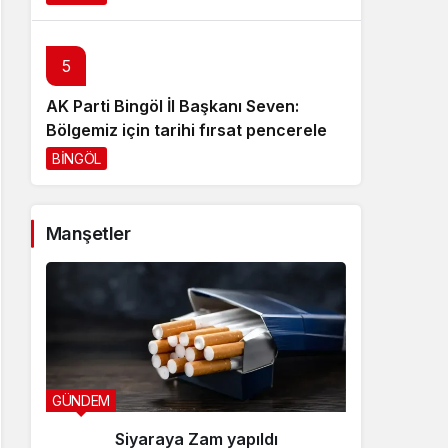
5
AK Parti Bingöl İl Başkanı Seven:
Bölgemiz için tarihi fırsat pencereleri
açılıyor
BİNGÖL
2 gün önce
Manşetler
GÜNDEM
YEDİSU H
Siyaraya Zam yapıldı
Özb