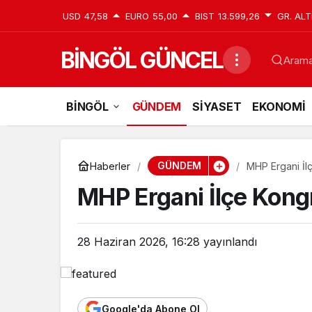
USD
47,58
EURO
55,00
BIST
13.599,26
GR. ALT
BİNGÖL GÜNCEL
Aramak
BİNGÖL
GÜNDEM
SİYASET
EKONOMİ
GÜNDEM
Haberler
MHP Ergani İlç
MHP Ergani İlçe Kongr
28 Haziran 2026, 16:28
yayınlandı
Google'da Abone Ol